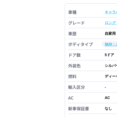
車種
キャラ
グレード
ロング
車歴
自家用
ボディタイプ
SUV
ドア数
5
ドア
外装色
シルバ
燃料
ディー
輸入区分
-
AC
AC
新車保証書
なし