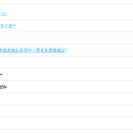
バン
 ライダー
・クロスカントリー・ライトクロカン
ー
ゼル