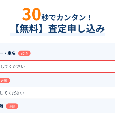
30
秒でカンタン！
【無料】査定申し込み
ー・車名
必須
択してください
必須
してください
離
必須