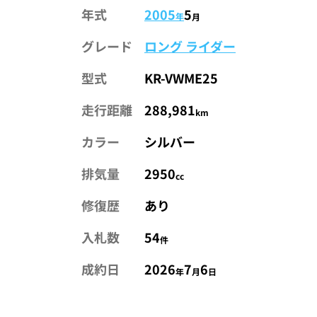
年式
2005
5
年
月
グレード
ロング ライダー
型式
KR-VWME25
走行距離
288,981
km
カラー
シルバー
排気量
2950
cc
修復歴
あり
入札数
54
件
成約日
2026
7
6
年
月
日