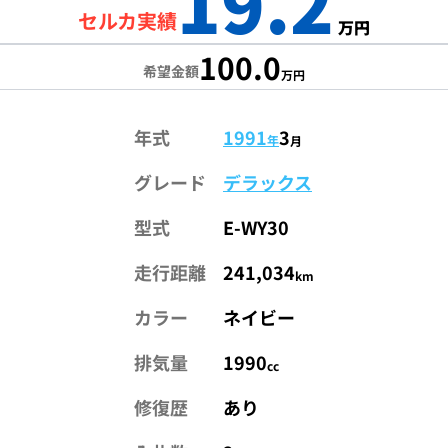
19.2
セルカ実績
万円
100.0
希望金額
万円
年式
1991
3
年
月
グレード
デラックス
型式
E-WY30
走行距離
241,034
km
カラー
ネイビー
排気量
1990
cc
修復歴
あり