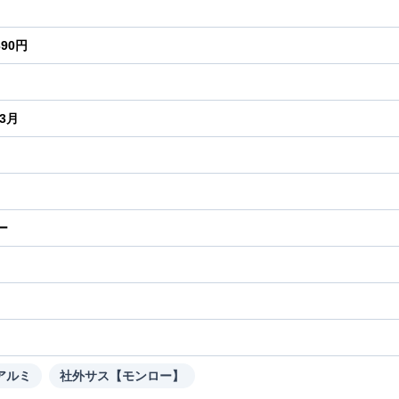
390円
年3月
ー
り
アルミ
社外サス【モンロー】