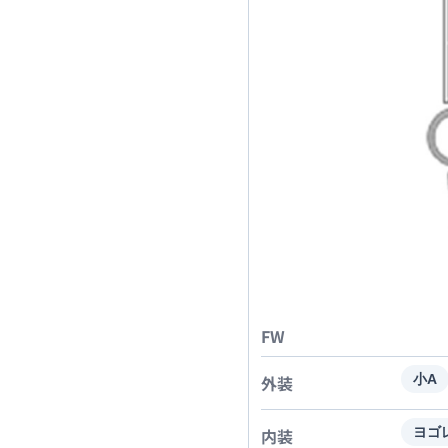
FW
外装
小A
内装
ヨゴ