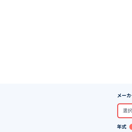
メーカ
選
年式