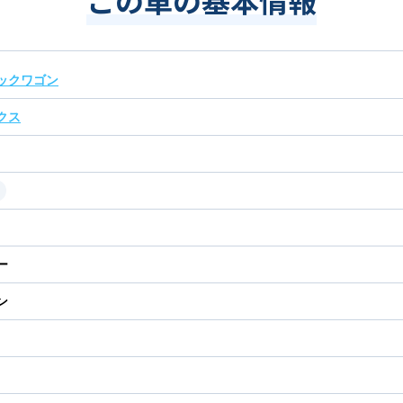
ックワゴン
クス
ー
ン