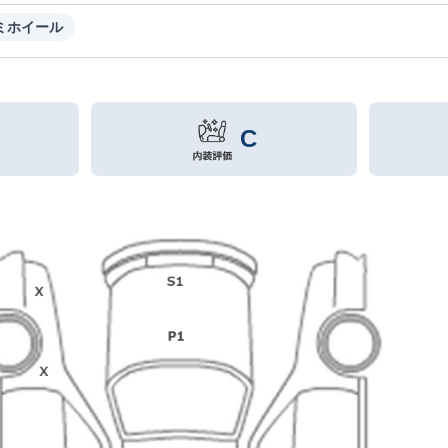
ミホイール
C