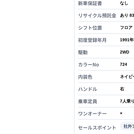
新車保証書
なし
リサイクル預託金
あり 8
シフト位置
フロア
初度登録年月
1991
駆動
2WD
カラーNo
724
内装色
ネイビ
ハンドル
右
乗車定員
7
人乗
ワンオーナー
×
セールスポイント
社外