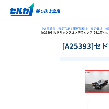
中古車買取・査定TOP
車買取相場・査定価格 検
[A25393]セドリックワゴン デラックス[24.1万k
[A25393]
❮