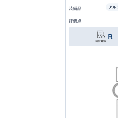
装備品
アル
評価点
R