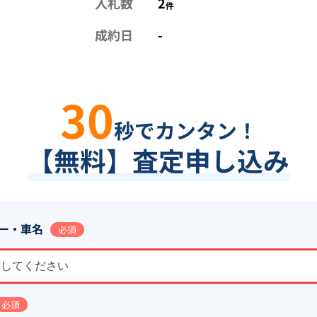
入札数
2
件
成約日
-
30
秒でカンタン！
【無料】査定申し込み
ー・車名
必須
択してください
必須