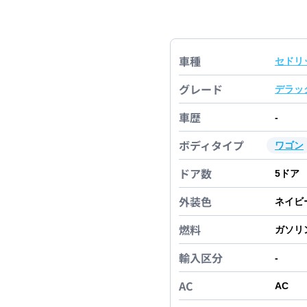
車種
セドリ
グレード
デラッ
車歴
-
ボディタイプ
ワゴン
ドア数
5
ドア
外装色
ネイビ
燃料
ガソリ
輸入区分
-
AC
AC