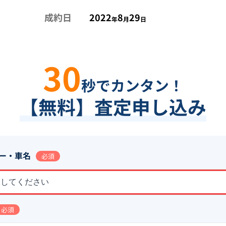
成約日
2022
8
29
年
月
日
30
秒でカンタン！
【無料】査定申し込み
ー・車名
必須
択してください
必須