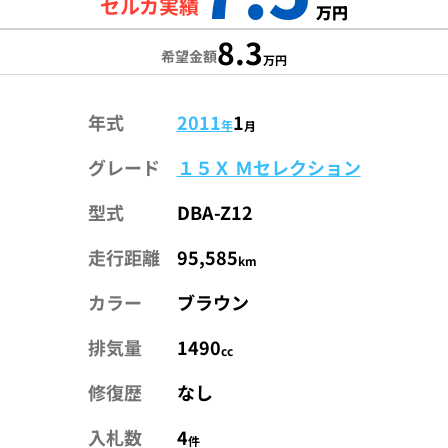
セルカ実績
万円
8.3
希望金額
万円
年式
2011
1
年
月
グレード
１５Ｘ Ｍセレクション
型式
DBA-Z12
走行距離
95,585
km
カラー
ブラウン
排気量
1490
cc
修復歴
なし
入札数
4
件