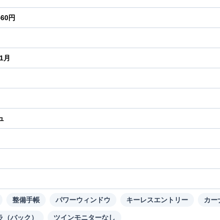
560円
年1月
ュ
り
整備手帳
パワーウィンドウ
キーレスエントリー
カー
ラ（バック）
ツインモニターなし