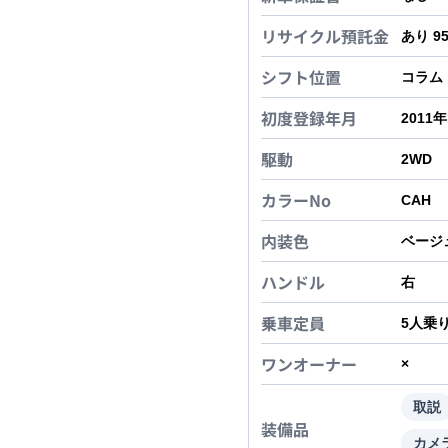
リサイクル預託金
あり 9
シフト位置
コラム
初度登録年月
2011
駆動
2WD
カラーNo
CAH
内装色
ベージ
ハンドル
右
乗車定員
5
人乗
ワンオーナー
×
取説
装備品
カメ