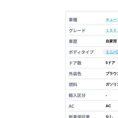
車種
キュー
グレード
１５Ｘ
車歴
自家用
ボディタイプ
ミニバ
ドア数
5
ドア
外装色
ブラウ
燃料
ガソリ
輸入区分
-
AC
AC
新車保証書
なし