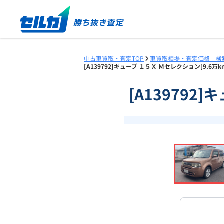
中古車買取・査定TOP
車買取相場・査定価格 検
[A139792]キューブ １５Ｘ Ｍセレクション[9.6万
[A139792
❮