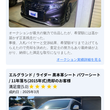
オークションが最大の魅力で出品したが、希望額には遥か
届かず正直残念だった。
事後、入札バイヤーと交渉結果、希望額ギリまで上げても
らえたので売却を決めた。査定士の努力もあり最終値が上
がり、納得した満足な取引になりました。
オークション実績詳細を見る
エルグランド
/ ライダー 黒本革シート パワーシート
/ 11年落ち(2015年式)
売却のお客様
満足度(
5
.0)
成約日：
2025年3月