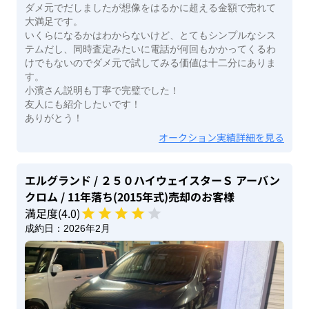
ダメ元でだしましたが想像をはるかに超える金額で売れて
大満足です。
いくらになるかはわからないけど、とてもシンプルなシス
テムだし、同時査定みたいに電話が何回もかかってくるわ
けでもないのでダメ元で試してみる価値は十二分にありま
す。
小濱さん説明も丁寧で完璧でした！
友人にも紹介したいです！
ありがとう！
オークション実績詳細を見る
エルグランド
/ ２５０ハイウェイスターＳ アーバン
クロム
/ 11年落ち(2015年式)
売却のお客様
満足度(
4
.0)
成約日：
2026年2月