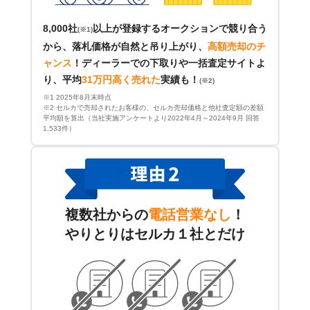
8,000社
以上が登録するオークションで競り合う
(※1)
から、落札価格が自然と吊り上がり、
高額売却のチ
ャンス
！
ディーラーでの下取りや一括査定サイトよ
り、平均
31万円高く売れた
実績も！
(※2)
※1 2025年8月末時点
※2 セルカで売却されたお客様の、セルカ売却価格と他社査定額の差額
平均額を算出（当社実施アンケートより2022年4月～2024年9月 回答
1,533件）
複数社からの
電話営業なし
！
やりとりはセルカ１社とだけ