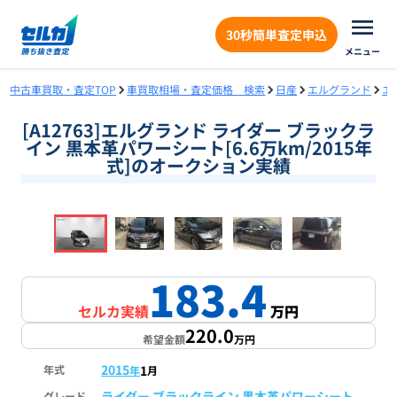
30秒簡単査定申込
メニュー
中古車買取・査定TOP
車買取相場・査定価格 検索
日産
エルグランド
エ
[A12763]エルグランド ライダー ブラックラ
イン 黒本革パワーシート[6.6万km/2015年
式]のオークション実績
❮
❯
1
/
16
183.4
セルカ実績
万円
220.0
希望金額
万円
2015
1
年式
年
月
ライダー ブラックライン 黒本革パワーシート
グレード