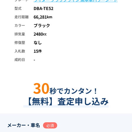
DBA-TE52
型式
66,281
走行距離
km
ブラック
カラー
2480
排気量
cc
なし
修復歴
15
入札数
件
-
成約日
30
秒でカンタン！
【無料】査定申し込み
メーカー・車名
必須