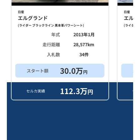
日産
日産
エルグランド
エルグ
(
ライダー ブラックライン 黒本革パワーシート
)
(
ライダー 
年式
2013年1月
走行距離
28,577
km
入札数
34
件
30.0
万
スタート額
ス
円
112.3
万
円
セルカ実績
セル
エルグランド ライダー ブラックライ