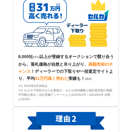
8,000社
以上が登録するオークションで競り合う
(※1)
から、落札価格が自然と吊り上がり、
高額売却のチ
ャンス
！
ディーラーでの下取りや一括査定サイトよ
り、平均
31万円高く売れた
実績も！
(※2)
※1 2025年8月末時点
※2 セルカで売却されたお客様の、セルカ売却価格と他社査定額の差額
平均額を算出（当社実施アンケートより2022年4月～2024年9月 回答
1,533件）