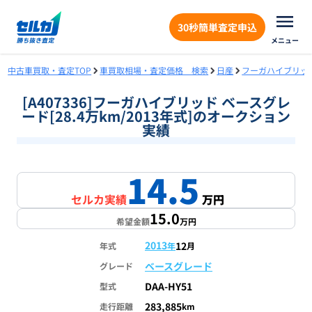
30秒簡単査定申込
メニュー
中古車買取・査定TOP
車買取相場・査定価格 検索
日産
フーガハイブリッ
[A407336]フーガハイブリッド ベースグレ
ード[28.4万km/2013年式]のオークション
実績
14.5
1
/
1
セルカ実績
万円
15.0
希望金額
万円
2013
12
年式
年
月
ベースグレード
グレード
DAA-HY51
型式
283,885
走行距離
km