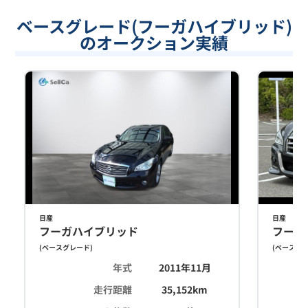
ベースグレード(フーガハイブリッド)
のオークション実績
日産
日産
フーガハイブリッド
フーガ
(
ベースグレード
)
(
ベースグ
年式
2011年11月
走行距離
35,152
km