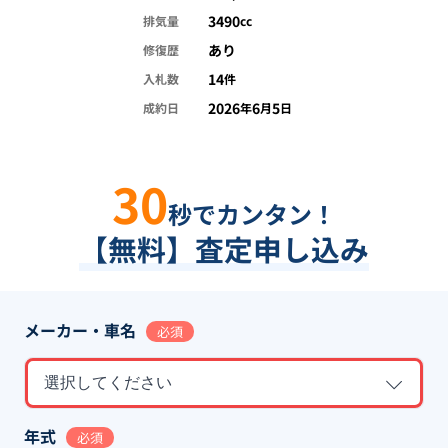
3490
排気量
cc
あり
修復歴
14
入札数
件
2026
6
5
成約日
年
月
日
30
秒でカンタン！
【無料】査定申し込み
メーカー・車名
必須
選択してください
年式
必須