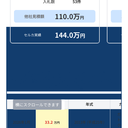
入札数
53
件
110.0
万
他社見積額
ス
円
144.0
万
円
セルカ実績
セル
フーガハイブリッド ベースグレー
ド/13年落ち(2013年式)のオークショ
ンデータ一覧
査定時期
セルカ実績
年式
カラ
横にスクロールできます
ガー
トブ
2026年1月
33.2
2013
年 (
平成25年
)
万円
クパ