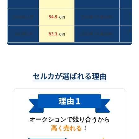
系
ブラ
2022年11月
54.5
2013
年 (
平成25年
)
万円
系
ブラ
2019年1月
83.3
2013
年 (
平成25年
)
万円
系
セルカが選ばれる理由
オークションで競り合うから
高く売れる
！