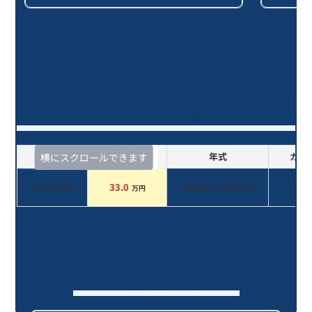
グロリアワゴン ＳＧＬリミテッ
ド/28年落ち(1998年式)のオークショ
ンデータ一覧
査定時期
セルカ実績
年式
カラ
横にスクロールできます
ベー
2021年3月
33.0
1998
年 (
平成10年
)
万円
系
セルカが選ばれる理由