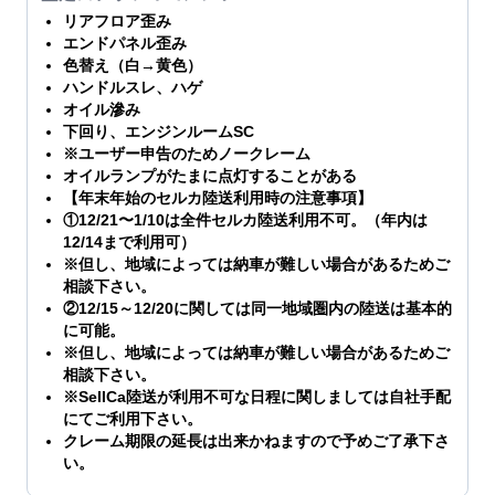
リアフロア歪み
エンドパネル歪み
色替え（白→黄色）
ハンドルスレ、ハゲ
オイル滲み
下回り、エンジンルームSC
※ユーザー申告のためノークレーム
オイルランプがたまに点灯することがある
【年末年始のセルカ陸送利用時の注意事項】
①12/21〜1/10は全件セルカ陸送利用不可。（年内は
12/14まで利用可）
※但し、地域によっては納車が難しい場合があるためご
相談下さい。
②12/15～12/20に関しては同一地域圏内の陸送は基本的
に可能。
※但し、地域によっては納車が難しい場合があるためご
相談下さい。
※SellCa陸送が利用不可な日程に関しましては自社手配
にてご利用下さい。
クレーム期限の延長は出来かねますので予めご了承下さ
い。