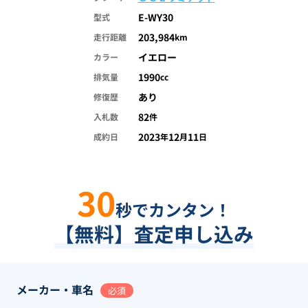
E-WY30
型式
203,984
走行距離
km
イエロー
カラー
1990
排気量
cc
あり
修復歴
82
入札数
件
2023
12
11
成約日
年
月
日
30
秒でカンタン！
【無料】査定申し込み
メーカー・車名
必須