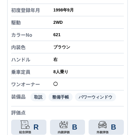
初度登録年月
1998年9月
駆動
2WD
カラーNo
621
内装色
ブラウン
ハンドル
右
乗車定員
8
人乗り
ワンオーナー
◯
装備品
取説
整備手帳
パワーウィンドウ
評価点
R
B
B