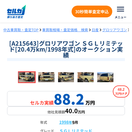
30秒簡単査定申込
メニュー
中古車買取・査定TOP
車買取相場・査定価格 検索
日産
グロリアワゴン
[A215643]グロリアワゴン ＳＧＬリミテッ
ド[20.4万km/1998年式]のオークション実
績
❮
❯
1
/
18
48.2
88.2
万円
セルカ実績
万円
40.0
他社見積額
万円
1998
9
年式
年
月
ＳＧＬリミテッド
グレード