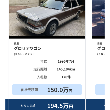
日産
日産
グロリアワゴン
グロリ
(
ＳＧＬリミテッド
)
(
ＳＧＬリ
年式
1996年7月
走行距離
145,104
km
入札数
170
件
150.0
万
他社見積額
ス
円
194.5
万
円
セルカ実績
セル