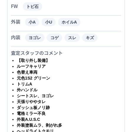
FW
トビ石
外装
小A
小U
ホイルA
内装
ヨゴレ
コゲ
スレ
キズ
査定スタッフのコメント
【取り外し装備】
ルーフキャリア
色替え車両
元色1S2 グリーン
トリムA
外ハンドル
シートスレ、ヨゴレ
天張りややタレ
ダッシュ板ノリ跡
電格ミラー不良
外装A.U.S.C
外装塗装ムラ、剥がれ多
ヘッドライトクモリ