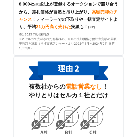
8,000社
以上が登録するオークションで競り合う
(※1)
から、落札価格が自然と吊り上がり、
高額売却のチ
ャンス
！
ディーラーでの下取りや一括査定サイトよ
り、平均
31万円高く売れた
実績も！
(※2)
※1 2025年8月末時点
※2 セルカで売却されたお客様の、セルカ売却価格と他社査定額の差額
平均額を算出（当社実施アンケートより2022年4月～2024年9月 回答
1,533件）
複数社からの
電話営業なし
！
やりとりはセルカ１社とだけ