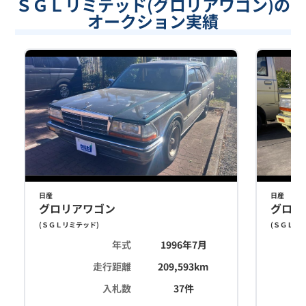
ＳＧＬリミテッド(グロリアワゴン)の
オークション実績
日産
日産
グロリアワゴン
グロリ
(
ＳＧＬリミテッド
)
(
ＳＧＬリ
年式
1996年7月
走行距離
209,593
km
入札数
37
件