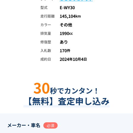
E-WY30
型式
145,104
走行距離
km
その他
カラー
1990
排気量
cc
あり
修復歴
170
入札数
件
2024
10
4
成約日
年
月
日
30
秒でカンタン！
【無料】査定申し込み
メーカー・車名
必須