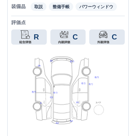
装備品
取説
整備手帳
パワーウィンドウ
評価点
R
C
C