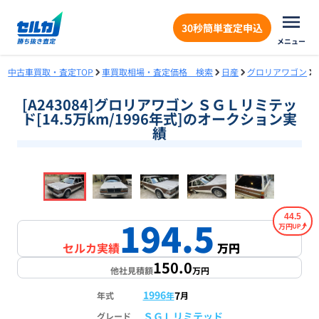
30秒簡単査定申込
メニュー
中古車買取・査定TOP
車買取相場・査定価格 検索
日産
グロリアワゴン
[A243084]グロリアワゴン ＳＧＬリミテッ
ド[14.5万km/1996年式]のオークション実
績
❮
❯
1
/
18
44.5
194.5
万円
セルカ実績
万円
150.0
他社見積額
万円
1996
7
年式
年
月
ＳＧＬリミテッド
グレード