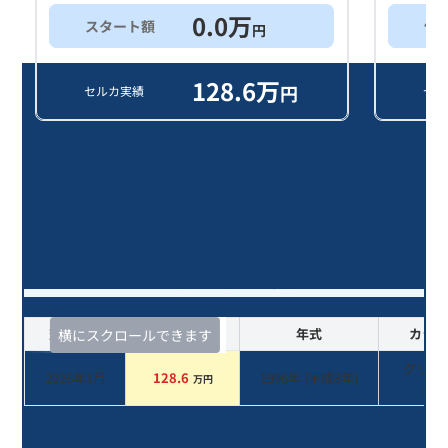
0.0
万
スタート額
他
円
128.6
万
円
セルカ実績
セル
グロリアワゴン ＳＧＬリミテッ
ド/30年落ち(1996年式)のオークショ
ンデータ一覧
査定時期
セルカ実績
年式
カラー
横にスクロールできます
グリー
2026年1月
128.6
1996
年 (
平成8年
)
万円
系