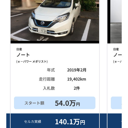
日産
日産
ノート
ノート
(
ｅ－パワー メダリスト
)
(
ｅ－パワー
年式
2019年2月
走行距離
19,402
km
入札数
2
件
54.0
万
スタート額
ス
円
140.1
万
円
セルカ実績
セル