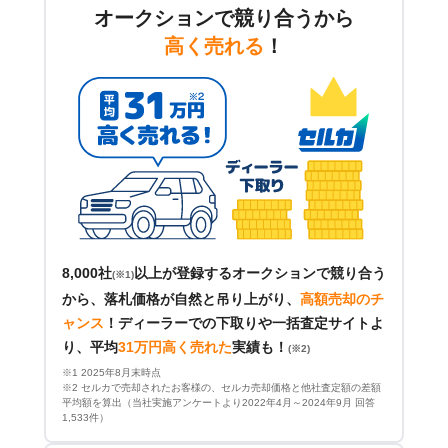
オークションで競り合うから
高く売れる
！
8,000社
以上が登録するオークションで競り合う
(※1)
から、落札価格が自然と吊り上がり、
高額売却のチ
ャンス
！
ディーラーでの下取りや一括査定サイトよ
り、平均
31万円高く売れた
実績も！
(※2)
※1 2025年8月末時点
※2 セルカで売却されたお客様の、セルカ売却価格と他社査定額の差額
平均額を算出（当社実施アンケートより2022年4月～2024年9月 回答
1,533件）