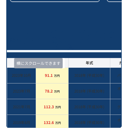
ノート ｅ－パワー メダリスト/8年
落ち(2018年式)のオークションデー
タ一覧
査定時期
セルカ実績
年式
カラ
横にスクロールできます
2023年10月
91.1
2018
年 (
平成30年
)
パー
万円
オレ
2023年7月
78.2
2018
年 (
平成30年
)
万円
系
2021年7月
112.3
2018
年 (
平成30年
)
グレ
万円
オレ
2019年8月
132.6
2018
年 (
平成30年
)
万円
系