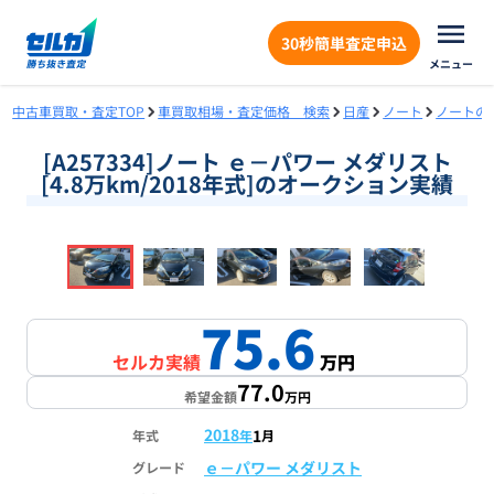
30秒簡単査定申込
メニュー
中古車買取・査定TOP
車買取相場・査定価格 検索
日産
ノート
ノートの
[A257334]ノート ｅ－パワー メダリスト
[4.8万km/2018年式]のオークション実績
❮
❯
1
/
18
75.6
セルカ実績
万円
77.0
希望金額
万円
2018
1
年式
年
月
ｅ－パワー メダリスト
グレード