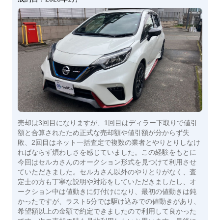
売却は3回目になりますが、1回目はディラー下取りで値引
額と合算されたため正式な売却額や値引額が分からず失
敗、2回目はネット一括査定で複数の業者とやりとりしなけ
ればならず煩わしさを感じていました。この経験をもとに
今回はセルカさんのオークション形式を見つけて利用させ
ていただきました。セルカさん以外のやりとりがなく、査
定士の方も丁寧な説明や対応をしていただきましたし、オ
ークション中は値動きに釘付けになり、最初の値動きは鈍
かったですが、ラスト5分では駆け込みでの値動きがあり、
希望額以上の金額で約定できましたので利用して良かった