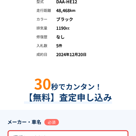
DAA-HE12
型式
48,468
走行距離
km
ブラック
カラー
1190
排気量
cc
なし
修復歴
5
入札数
件
2024
12
20
成約日
年
月
日
30
秒でカンタン！
【無料】査定申し込み
メーカー・車名
必須