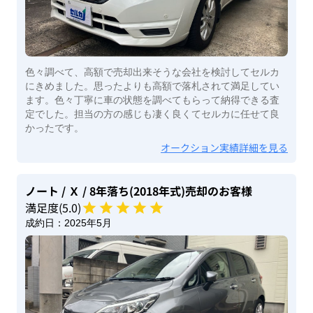
色々調べて、高額で売却出来そうな会社を検討してセルカ
にきめました。思ったよりも高額で落札されて満足してい
ます。色々丁寧に車の状態を調べてもらって納得できる査
定でした。担当の方の感じも凄く良くてセルカに任せて良
かったです。
オークション実績詳細を見る
ノート
/ Ｘ
/ 8年落ち(2018年式)
売却のお客様
満足度(
5
.0)
成約日：
2025年5月