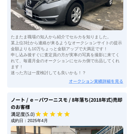
たまたま職場の知人から紹介でセルカを知りました。
某上位3社から連絡が来るようなオークションサイトの提示
金額よりも10万ちょっと金額アップで大満足です！
申し込み後すぐに査定員の方が実車の写真を撮影に来てく
れて、毎週月金のオークションにセルカ側で出品してくれ
ます！
迷った方は一度検討しても良いかも！？
オークション実績詳細を見る
ノート
/ ｅ－パワーニスモ
/ 8年落ち(2018年式)
売却
のお客様
満足度(
5
.0)
成約日：
2025年4月