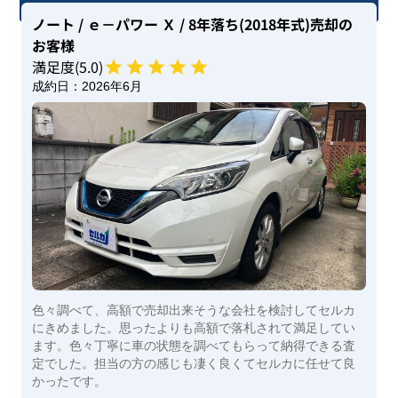
ノート
/ ｅ－パワー Ｘ
/ 8年落ち(2018年式)
売却の
お客様
満足度(
5
.0)
成約日：
2026年6月
色々調べて、高額で売却出来そうな会社を検討してセルカ
にきめました。思ったよりも高額で落札されて満足してい
ます。色々丁寧に車の状態を調べてもらって納得できる査
定でした。担当の方の感じも凄く良くてセルカに任せて良
かったです。