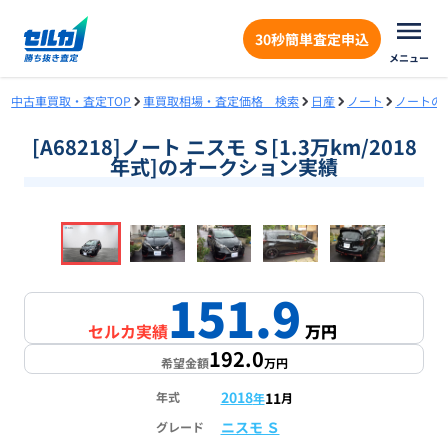
30秒簡単査定申込
メニュー
中古車買取・査定TOP
車買取相場・査定価格 検索
日産
ノート
ノートの
[A68218]ノート ニスモ Ｓ[1.3万km/2018
年式]のオークション実績
❮
❯
1
/
18
151.9
セルカ実績
万円
192.0
希望金額
万円
2018
11
年式
年
月
ニスモ Ｓ
グレード