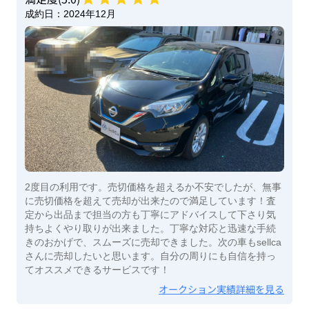
成約日：
2024年12月
2度目の利用です。売切価格を超えるか不安でしたが、無事
に売切価格を超えて売却が出来たので満足しています！査
定から出品まで担当の方も丁寧にアドバイスして下さり気
持ちよくやり取りが出来ました。丁寧な対応と迅速な手続
きのおかげで、スムーズに売却できました。次の車もsellca
さんに売却したいと思います。自分の周りにも自信を持っ
てオススメできるサービスです！
オークション実績詳細を見る