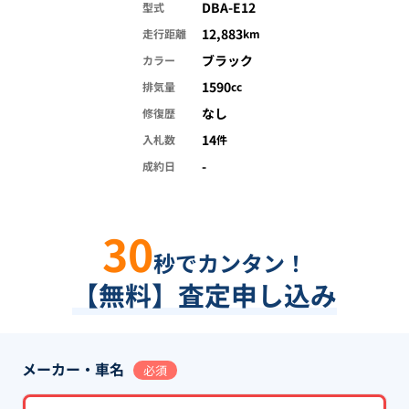
DBA-E12
型式
12,883
走行距離
km
ブラック
カラー
1590
排気量
cc
なし
修復歴
14
入札数
件
-
成約日
30
秒でカンタン！
【無料】査定申し込み
メーカー・車名
必須