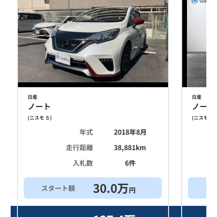
日産
日産
ノート
ノート
(
ニスモ Ｓ
)
(
ニスモ Ｓ
)
年式
2018年8月
走行距離
38,881
km
入札数
6
件
30.0
万
スタート額
ス
円