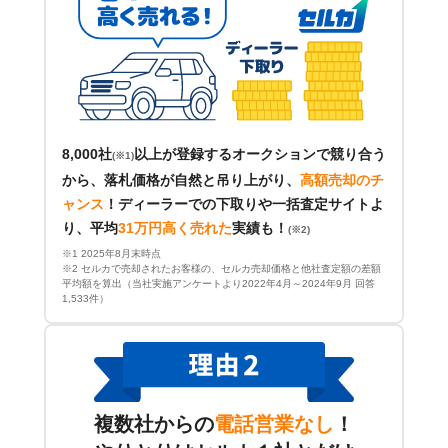
8,000社
以上が登録するオークションで競り合う
(※1)
から、落札価格が自然と吊り上がり、
高額売却のチ
ャンス
！
ディーラーでの下取りや一括査定サイトよ
り、平均
31万円高く売れた
実績も！
(※2)
※1 2025年8月末時点
※2 セルカで売却されたお客様の、セルカ売却価格と他社査定額の差額
平均額を算出（当社実施アンケートより2022年4月～2024年9月 回答
1,533件）
複数社からの
電話営業なし
！