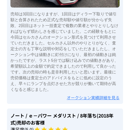
売却は3回目になりますが、1回目はディラー下取りで値引
額と合算されたため正式な売却額や値引額が分からず失
敗、2回目はネット一括査定で複数の業者とやりとりしなけ
ればならず煩わしさを感じていました。この経験をもとに
今回はセルカさんのオークション形式を見つけて利用させ
ていただきました。セルカさん以外のやりとりがなく、査
定士の方も丁寧な説明や対応をしていただきましたし、オ
ークション中は値動きに釘付けになり、最初の値動きは鈍
かったですが、ラスト5分では駆け込みでの値動きがあり、
希望額以上の金額で約定できましたので利用して良かった
です。次の売却の時も是非利用したいと思います。最後に
売切価格は査定士のアドバイスをもとに低めに設定のう
え、早々にランプを点灯させた方が競りが働いて期待が高
くなると感じました。
オークション実績詳細を見る
ノート
/ ｅ－パワー メダリスト
/ 8年落ち(2018年
式)
売却のお客様
満足度(
5
.0)