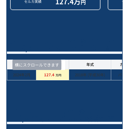
127.4
万
円
セルカ実績
セル
ノート ニスモ Ｓ/8年落ち(2018年
式)のオークションデータ一覧
査定時期
セルカ実績
年式
カラ
横にスクロールできます
2024年2月
127.4
2018
年 (
平成30年
)
パー
万円
ノート ニスモ Ｓ / 8年落ち(2018年
式)を売却いただいたお客様の声