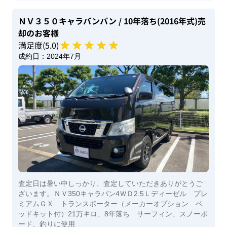
ＮＶ３５０キャラバンバン
/ 10年落ち(2016年式)
売
却のお客様
満足度(
5
.0)
成約日：
2024年7月
査定日は暑い中しっかり、査定していただきありがとうご
ざいます。ＮＶ350キャラバン4ＷＤ2.5Ｌディーゼル プレ
ミアムＧＸ トランスポーター（メーカーオプション ベ
ッドキット付）21万キロ、8年落ち サーフィン、スノーボ
ード、釣りに使用