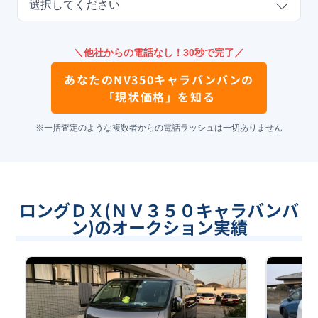
選択してください
＼他社からの電話なし！30秒で完了／
あなたの
NV350キャラバンバン
の
「現状価格」を知る
※一括査定のような複数者からの電話ラッシュは一切ありません
ロングＤＸ(ＮＶ３５０キャラバンバ
ン)のオークション実績