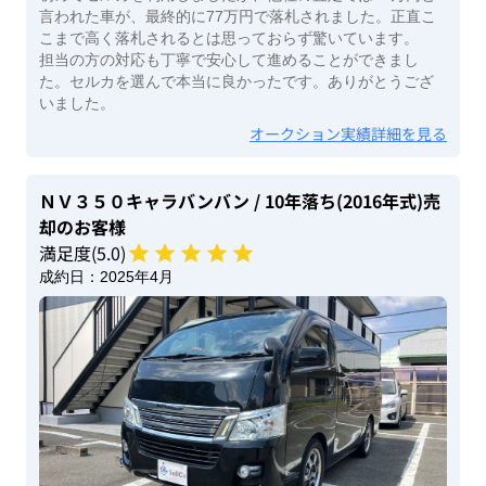
言われた車が、最終的に77万円で落札されました。正直こ
こまで高く落札されるとは思っておらず驚いています。
担当の方の対応も丁寧で安心して進めることができまし
た。セルカを選んで本当に良かったです。ありがとうござ
いました。
オークション実績詳細を見る
ＮＶ３５０キャラバンバン
/ 10年落ち(2016年式)
売
却のお客様
満足度(
5
.0)
成約日：
2025年4月