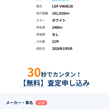
LDF-VW6E26
型式
191,916
走行距離
km
ホワイト
カラー
2480
排気量
cc
なし
修復歴
21
入札数
件
2026
1
9
成約日
年
月
日
30
秒でカンタン！
【無料】査定申し込み
メーカー・車名
必須