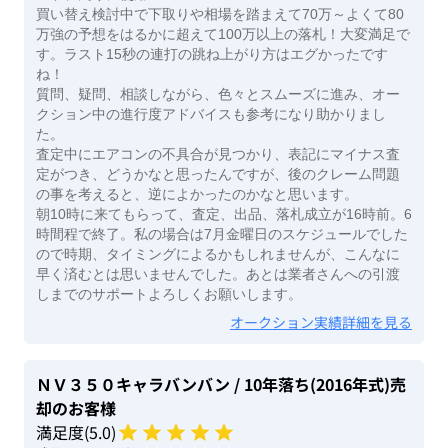
買い替え検討中で下取りや相場を踏まえて70万～よくて80
万強の予想をはるかに超えて100万以上の落札！大変満足で
す。ラスト15秒の連打の跳ね上がり方はエグかったです
ね！
質問、疑問、相談しながら、色々とスムーズに進み、オー
クション中の進行度アドバイスも参考になり助かりまし
た。
査定中にエアコンの不具合が見つかり、表記にマイナス査
定がつき、どうかなと思ったんですが、後のクレーム問題
の事を考えると、逆によかったのかなと思います。
朝10時に来てもらって、査定、出品、落札成立が16時前。6
時間程で終了。私の場合は7月金曜日のスケジュールでした
ので時期、タイミングによるかもしれませんが、こんなに
早く済むとは思いませんでした。あとは業者さんへの引渡
しまでのサポートよろしくお願いします。
オークション実績詳細を見る
ＮＶ３５０キャラバンバン
/ 10年落ち(2016年式)
売
却のお客様
満足度(
5
.0)