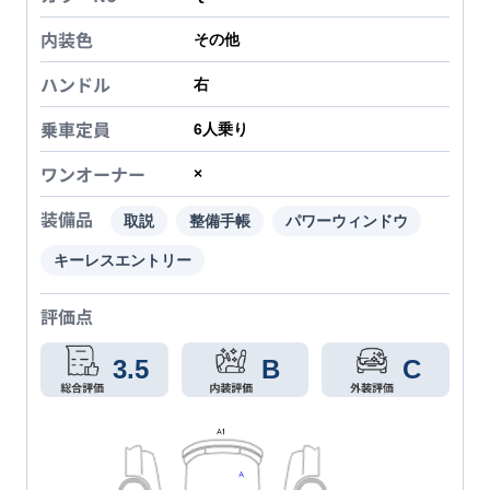
内装色
その他
ハンドル
右
乗車定員
6
人乗り
ワンオーナー
×
装備品
取説
整備手帳
パワーウィンドウ
キーレスエントリー
評価点
3.5
B
C