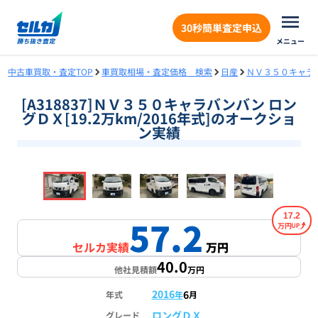
30秒簡単査定申込
メニュー
中古車買取・査定TOP
車買取相場・査定価格 検索
日産
ＮＶ３５０キャラ
[A318837]ＮＶ３５０キャラバンバン ロン
グＤＸ[19.2万km/2016年式]のオークショ
ン実績
❮
❯
1
/
18
17.2
57.2
万円
セルカ実績
万円
40.0
他社見積額
万円
2016
6
年式
年
月
ロングＤＸ
グレード