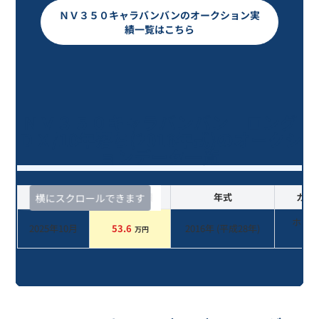
ＮＶ３５０キャラバンバンのオークション実
績一覧はこちら
ＮＶ３５０キャラバンバン ロング
ＤＸ/10年落ち(2016年式)のオークシ
ョンデータ一覧
査定時期
セルカ実績
年式
カラ
横にスクロールできます
ホワ
2025年10月
53.6
2016
年 (
平成28年
)
万円
系