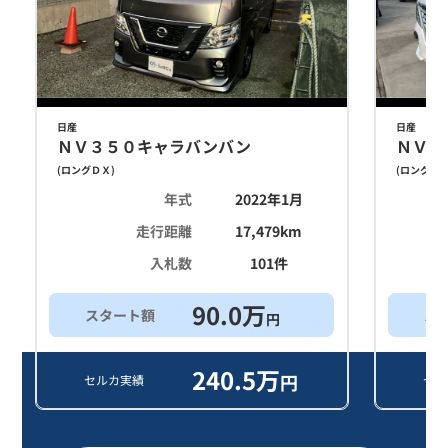
日産
日産
ＮＶ３５０キャラバンバン
ＮＶ３
(
ロングＤＸ
)
(
ロングＤ
年式
2022年1月
走行距離
17,479
km
入札数
101
件
90.0
万
スタート額
ス
円
240.5
万
円
セルカ実績
セル