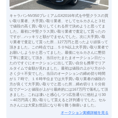
キャラバンNV350プレミアムGX2016年式を中堅クラスの買
い取り業者、大手買い取り業者、そしてセルカさんと３社
で値段の高く買い取りしてくれる所で決めようと思ってま
した。最初に中堅クラス買い取り業者で査定して貰ったの
ですが…ハッキリと額がでませんでした。次に大手買い取
り業者で査定して貰った所…127万円と思ったより頑張って
頂きました。この時点では…５０%以上大手買い取り業者で
お願いしようかと思ってました。最後にセルカさんに懇切
丁寧に査定して頂き、当日がたまたまオークション日だっ
たのですぐにオークションに出して貰い自分も携帯でリア
ルタイムで金額が見れました。最初は値段の上がり方が小
さく少々不安でした。当日のオークションの締め切り時間
が１７時で、１６時半位までは大手買い取り業者の値段の
方が良くて大手買い取りでと思った所…締め切り１０分前
位でグーンと値段が上がり最終的には167万円で落札して頂
きました。これは凄いと感心しつつ広告通りに他社より30
～40万円高く買い取りして貰えると評判通りでした。セル
カさんには大変お世話になり有り難う御座いました。
オークション実績詳細を見る