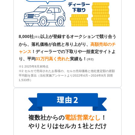
8,000社
以上が登録するオークションで競り合う
(※1)
から、落札価格が自然と吊り上がり、
高額売却のチ
ャンス
！
ディーラーでの下取りや一括査定サイトよ
り、平均
31万円高く売れた
実績も！
(※2)
※1 2025年8月末時点
※2 セルカで売却されたお客様の、セルカ売却価格と他社査定額の差額
平均額を算出（当社実施アンケートより2022年4月～2024年9月 回答
1,533件）
複数社からの
電話営業なし
！
やりとりはセルカ１社とだけ