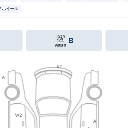
ミホイール
B