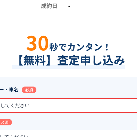
成約日
-
30
秒でカンタン！
【無料】査定申し込み
ー・車名
必須
択してください
必須
してください