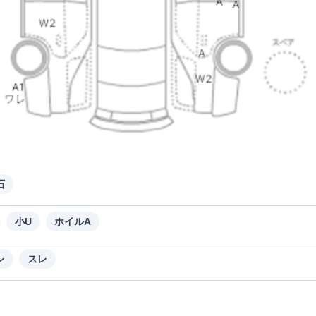
石
小U
ホイルA
レ
スレ