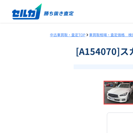
中古車買取・査定TOP
車買取相場・査定価格 検
[A154070
❮