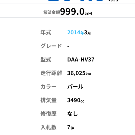
999.0
希望金額
万円
年式
2014
3
年
月
グレード
-
型式
DAA-HV37
走行距離
36,025
km
カラー
パール
排気量
3490
cc
修復歴
なし
入札数
7
件