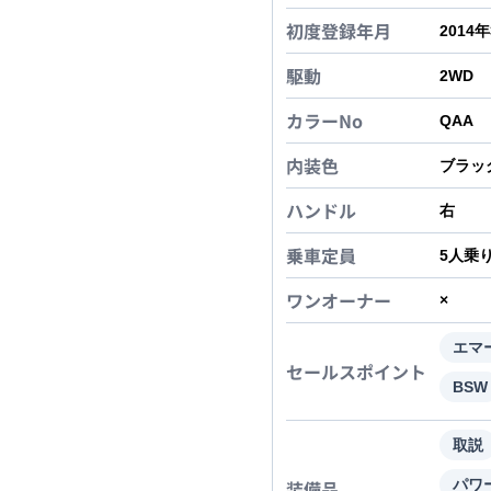
初度登録年月
2014
駆動
2WD
カラーNo
QAA
内装色
ブラッ
ハンドル
右
乗車定員
5
人乗
ワンオーナー
×
エマ
セールスポイント
BSW
取説
装備品
パワ