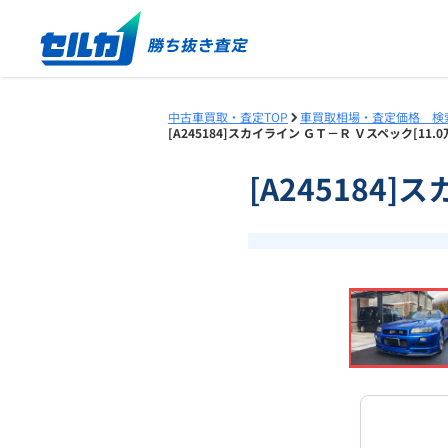
中古車買取・査定TOP
車買取相場・査定価格 検
[A245184]スカイライン ＧＴ－Ｒ Ｖスペック[11.
[A245184]
❮