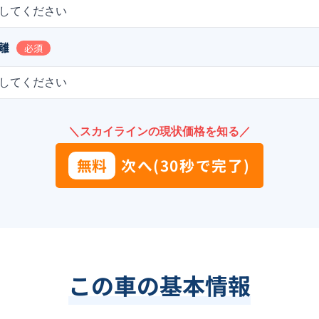
してください
離
必須
してください
＼スカイラインの現状価格を知る／
無料
次へ(30秒で完了)
この車の基本情報