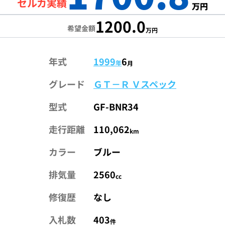
セルカ実績
万円
1200.0
希望金額
万円
年式
1999
6
年
月
グレード
ＧＴ－Ｒ Ｖスペック
型式
GF-BNR34
走行距離
110,062
km
カラー
ブルー
排気量
2560
cc
修復歴
なし
入札数
403
件