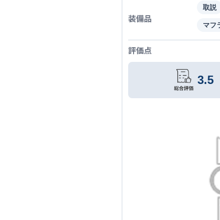
取説
装備品
マフ
評価点
3.5