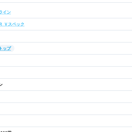
ライン
Ｒ Ｖスペック
トップ
ン