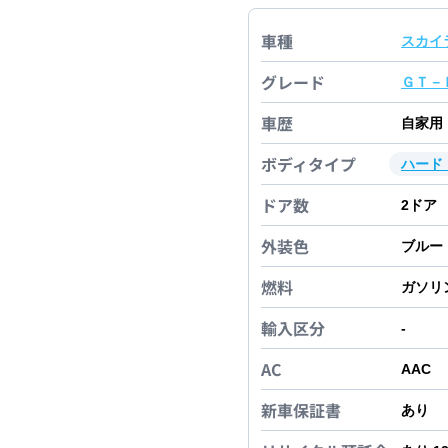
車種
スカイ
グレード
ＧＴ－
車歴
自家用
ボディタイプ
ハード
ドア数
2
ドア
外装色
ブルー
燃料
ガソリ
輸入区分
-
AC
AAC
新車保証書
あり