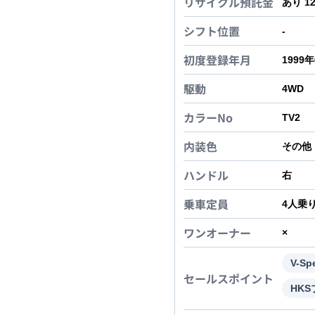
リサイクル預託金
あり 1
シフト位置
-
初度登録年月
1999
駆動
4WD
カラーNo
TV2
内装色
その他
ハンドル
右
乗車定員
4
人乗
ワンオーナー
×
V-Sp
セールスポイント
HK