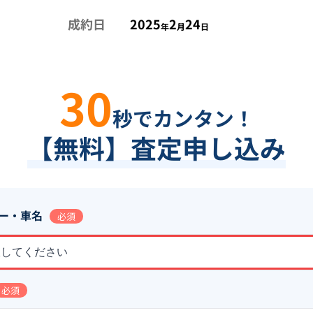
成約日
2025
2
24
年
月
日
30
秒でカンタン！
【無料】査定申し込み
ー・車名
必須
択してください
必須