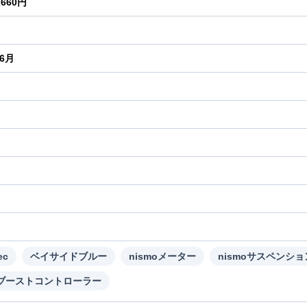
2660円
年6月
り
ec
ベイサイドブルー
nismoメーター
nismoサスペンショ
Sブーストコントローラー