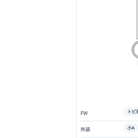
FW
トビ
外装
小A