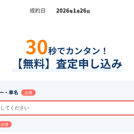
成約日
2026
1
26
年
月
日
30
秒でカンタン！
【無料】査定申し込み
ー・車名
必須
択してください
必須