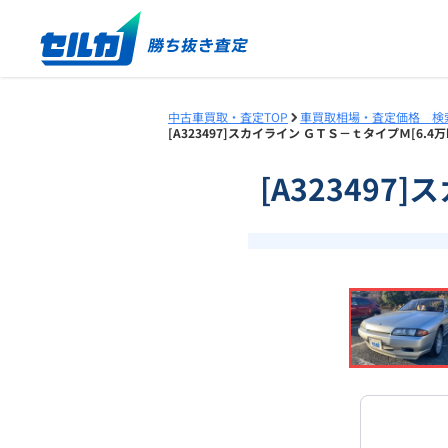
中古車買取・査定TOP
車買取相場・査定価格 検
[A323497]スカイライン ＧＴＳ－ｔタイプＭ[6.4
[A323497
❮