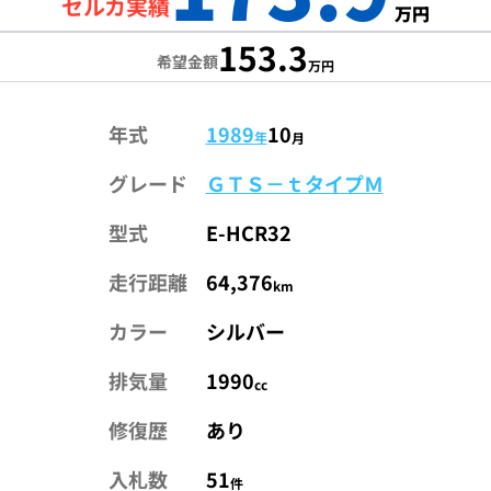
セルカ実績
万円
153.3
希望金額
万円
年式
1989
10
年
月
グレード
ＧＴＳ－ｔタイプＭ
型式
E-HCR32
走行距離
64,376
km
カラー
シルバー
排気量
1990
cc
修復歴
あり
入札数
51
件