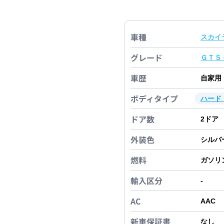
車種
スカイ
グレード
ＧＴＳ
車歴
自家用
ボディタイプ
ハード
ドア数
2
ドア
外装色
シルバ
燃料
ガソリ
輸入区分
-
AC
AAC
新車保証書
なし