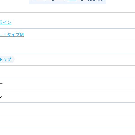
ライン
－ｔタイプＭ
トップ
ー
ン