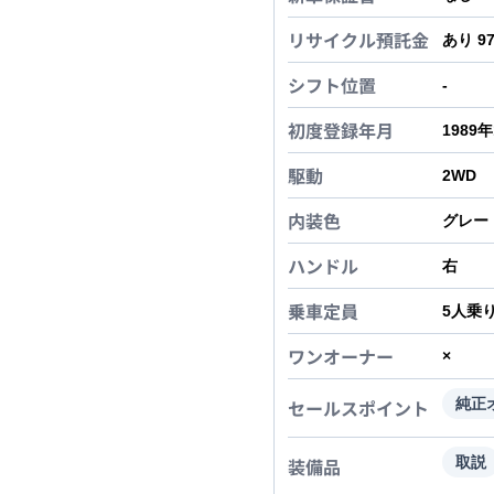
リサイクル預託金
あり 9
シフト位置
-
初度登録年月
1989
駆動
2WD
内装色
グレー
ハンドル
右
乗車定員
5
人乗
ワンオーナー
×
セールスポイント
純正
装備品
取説