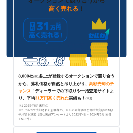
オークションで競り合うから
高く売れる
！
8,000社
以上が登録するオークションで競り合う
(※1)
から、落札価格が自然と吊り上がり、
高額売却のチ
ャンス
！
ディーラーでの下取りや一括査定サイトよ
り、平均
31万円高く売れた
実績も！
(※2)
※1 2025年8月末時点
※2 セルカで売却されたお客様の、セルカ売却価格と他社査定額の差額
平均額を算出（当社実施アンケートより2022年4月～2024年9月 回答
1,533件）