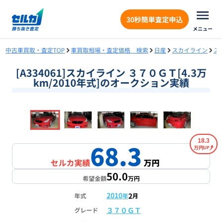
30秒簡単査定申込
メニュー
中古車買取・査定TOP
車買取相場・査定価格 検索
日産
スカイライン
ス
[A334061]スカイライン ３７０ＧＴ[4.3万
km/2010年式]のオークション実績
❮
❯
1
/
17
18.3
68.3
万円
セルカ実績
万円
50.0
希望金額
万円
2010
2
年式
年
月
３７０ＧＴ
グレード