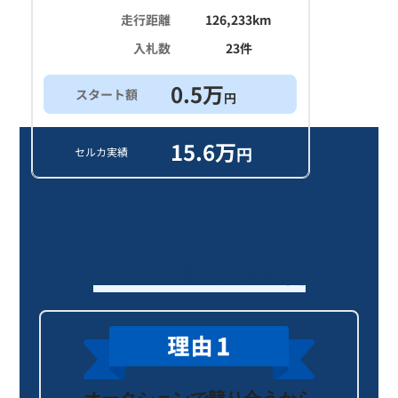
走行距離
126,233
km
入札数
23
件
0.5
万
スタート額
円
15.6
万
円
セルカ実績
セルカが選ばれる理由