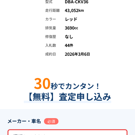
DBA-CKV36
型式
43,052
走行距離
km
レッド
カラー
3690
排気量
cc
なし
修復歴
44
入札数
件
2026
3
6
成約日
年
月
日
30
秒でカンタン！
【無料】査定申し込み
メーカー・車名
必須