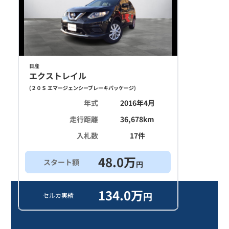
日産
エクストレイル
(
２０Ｓ エマージェンシーブレーキパッケージ
)
年式
2016年4月
走行距離
36,678
km
入札数
17
件
48.0
万
スタート額
円
134.0
万
円
セルカ実績