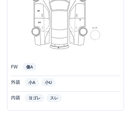
FW
傷A
外装
小A
小U
内装
ヨゴレ
スレ