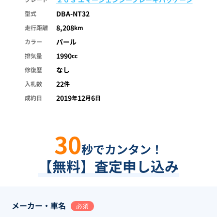
DBA-NT32
型式
8,208
走行距離
km
パール
カラー
1990
排気量
cc
なし
修復歴
22
入札数
件
2019
12
6
成約日
年
月
日
30
秒でカンタン！
【無料】査定申し込み
メーカー・車名
必須