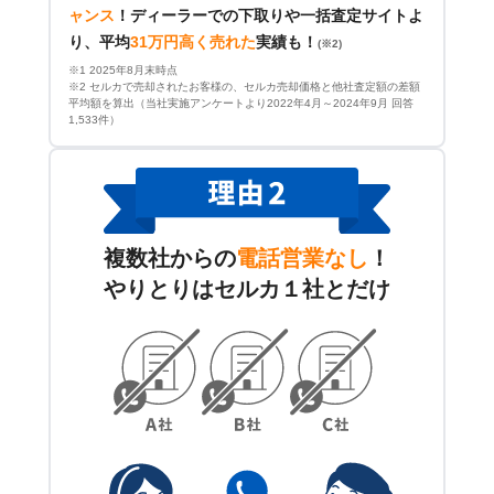
ャンス
！
ディーラーでの下取りや一括査定サイトよ
り、平均
31万円高く売れた
実績も！
(※2)
※1 2025年8月末時点
※2 セルカで売却されたお客様の、セルカ売却価格と他社査定額の差額
平均額を算出（当社実施アンケートより2022年4月～2024年9月 回答
1,533件）
複数社からの
電話営業なし
！
やりとりはセルカ１社とだけ