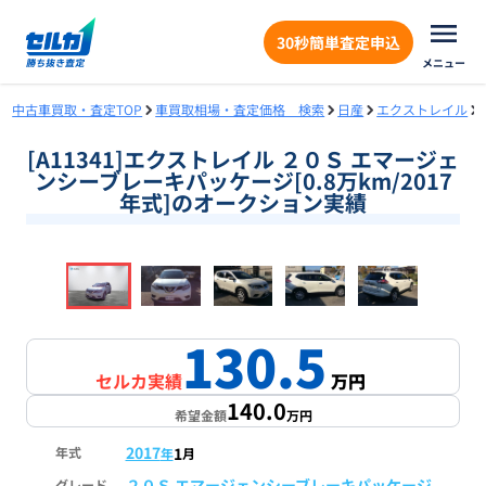
30秒簡単査定申込
メニュー
中古車買取・査定TOP
車買取相場・査定価格 検索
日産
エクストレイル
[A11341]エクストレイル ２０Ｓ エマージェ
ンシーブレーキパッケージ[0.8万km/2017
年式]のオークション実績
❮
❯
1
/
16
130.5
セルカ実績
万円
140.0
希望金額
万円
2017
1
年式
年
月
２０Ｓ エマージェンシーブレーキパッケージ
グレード