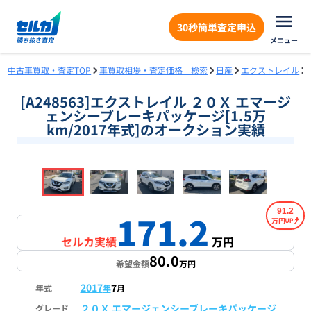
30秒簡単査定申込
メニュー
中古車買取・査定TOP
車買取相場・査定価格 検索
日産
エクストレイル
[A248563]エクストレイル ２０Ｘ エマージ
ェンシーブレーキパッケージ[1.5万
km/2017年式]のオークション実績
❮
❯
1
/
18
91.2
171.2
万円
セルカ実績
万円
80.0
希望金額
万円
2017
7
年式
年
月
２０Ｘ エマージェンシーブレーキパッケージ
グレード