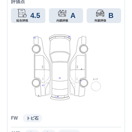
評価点
4.5
A
B
FW
トビ石