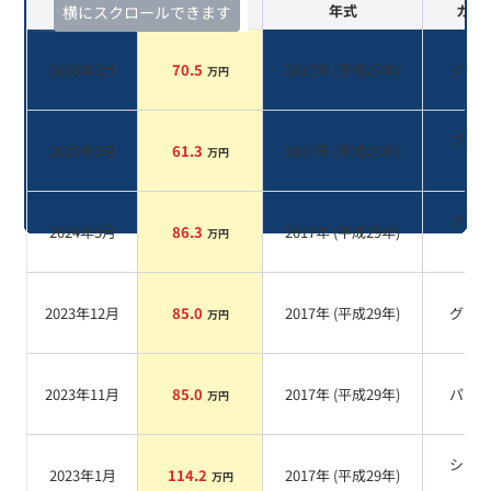
査定時期
セルカ実績
年式
カラ
横にスクロールできます
2026年3月
70.5
2017
年 (
平成29年
)
グレ
万円
ブラ
2025年9月
61.3
2017
年 (
平成29年
)
万円
系
ブラ
2024年5月
86.3
2017
年 (
平成29年
)
万円
系
2023年12月
85.0
2017
年 (
平成29年
)
グレ
万円
2023年11月
85.0
2017
年 (
平成29年
)
パー
万円
シル
2023年1月
114.2
2017
年 (
平成29年
)
万円
系