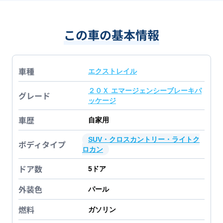
この車の基本情報
車種
エクストレイル
２０Ｘ エマージェンシーブレーキパ
グレード
ッケージ
車歴
自家用
SUV・クロスカントリー・ライトク
ボディタイプ
ロカン
ドア数
5
ドア
外装色
パール
燃料
ガソリン