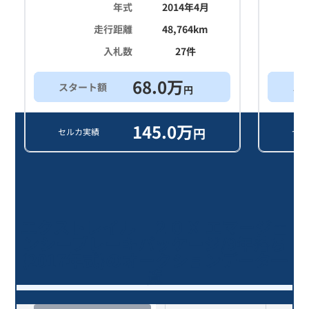
年式
2014年4月
走行距離
48,764
km
入札数
27
件
68.0
万
スタート額
ス
円
145.0
万
円
セルカ実績
セル
エクストレイル ２０Ｘ エマージェ
ンシーブレーキパッケージ/9年落ち
(2017年式)のオークションデータ一
覧