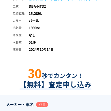
DBA-NT32
型式
15,289
走行距離
km
パール
カラー
1990
排気量
cc
なし
修復歴
51
入札数
件
2024
10
14
成約日
年
月
日
30
秒でカンタン！
【無料】査定申し込み
メーカー・車名
必須