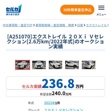
30秒簡単査定申込
メニュー
中古車買取・査定TOP
車買取相場・査定価格 検索
日産
エクストレイル
[A251070]エクストレイル ２０Ｘｉ Ｖセレ
クション[2.6万km/2022年式]のオークショ
ン実績
❮
❯
1
/
18
236.8
セルカ実績
万円
240.0
希望金額
万円
2022
1
年式
年
月
２０Ｘｉ Ｖセレクション
グレード