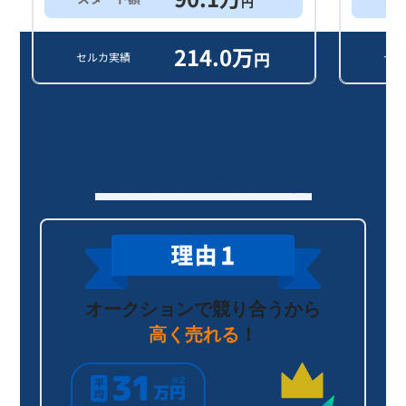
円
214.0
万
円
セルカ実績
セル
セルカが選ばれる理由
オークションで競り合うから
高く売れる
！