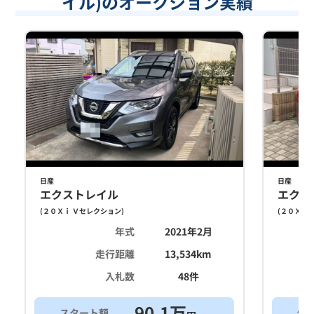
イル)のオークション実績
日産
日産
エクストレイル
エクス
(
２０Ｘｉ Ｖセレクション
)
(
２０Ｘｉ 
年式
2021年2月
走行距離
13,534
km
入札数
48
件
90.1
万
スタート額
他