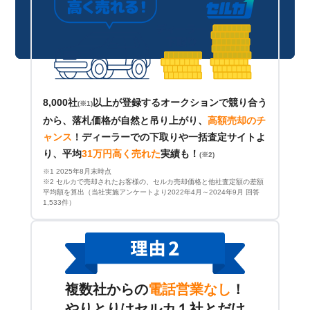
8,000社
以上が登録するオークションで競り合う
(※1)
から、落札価格が自然と吊り上がり、
高額売却のチ
ャンス
！
ディーラーでの下取りや一括査定サイトよ
り、平均
31万円高く売れた
実績も！
(※2)
※1 2025年8月末時点
※2 セルカで売却されたお客様の、セルカ売却価格と他社査定額の差額
平均額を算出（当社実施アンケートより2022年4月～2024年9月 回答
1,533件）
複数社からの
電話営業なし
！
やりとりはセルカ１社とだけ