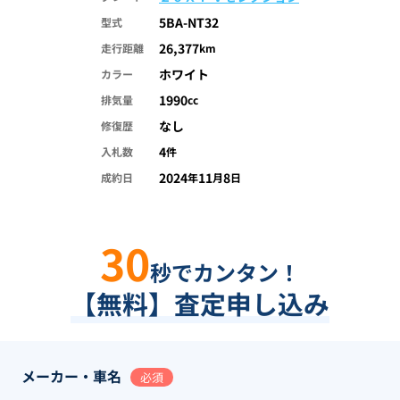
5BA-NT32
型式
26,377
走行距離
km
ホワイト
カラー
1990
排気量
cc
なし
修復歴
4
入札数
件
2024
11
8
成約日
年
月
日
30
秒でカンタン！
【無料】査定申し込み
メーカー・車名
必須