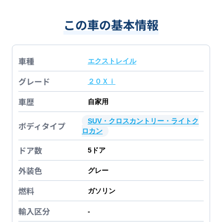
この車の基本情報
車種
エクストレイル
グレード
２０Ｘｉ
車歴
自家用
SUV・クロスカントリー・ライトク
ボディタイプ
ロカン
ドア数
5
ドア
外装色
グレー
燃料
ガソリン
輸入区分
-