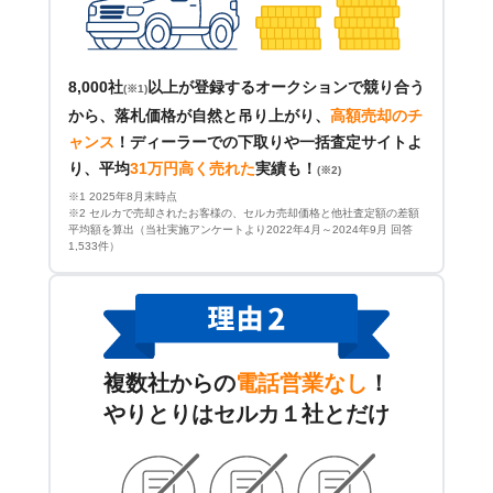
8,000社
以上が登録するオークションで競り合う
(※1)
から、落札価格が自然と吊り上がり、
高額売却のチ
ャンス
！
ディーラーでの下取りや一括査定サイトよ
り、平均
31万円高く売れた
実績も！
(※2)
※1 2025年8月末時点
※2 セルカで売却されたお客様の、セルカ売却価格と他社査定額の差額
平均額を算出（当社実施アンケートより2022年4月～2024年9月 回答
1,533件）
複数社からの
電話営業なし
！
やりとりはセルカ１社とだけ