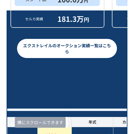
円
181.3
万
円
セルカ実績
セル
エクストレイルのオークション実績一覧はこち
ら
エクストレイル ２０Ｘｉ/6年落ち
(2020年式)のオークションデータ一
覧
査定時期
セルカ実績
年式
カラー
横にスクロールできます