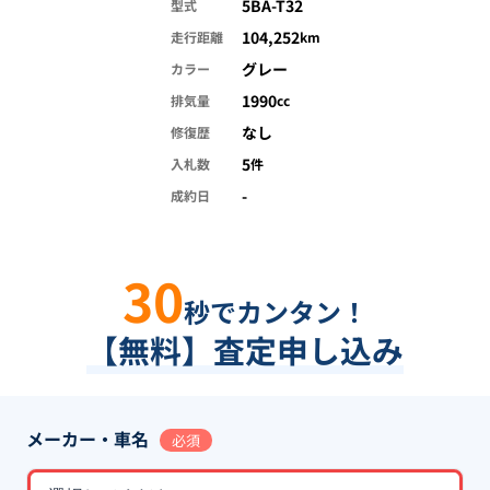
5BA-T32
型式
104,252
走行距離
km
グレー
カラー
1990
排気量
cc
なし
修復歴
5
入札数
件
-
成約日
30
秒でカンタン！
【無料】査定申し込み
メーカー・車名
必須