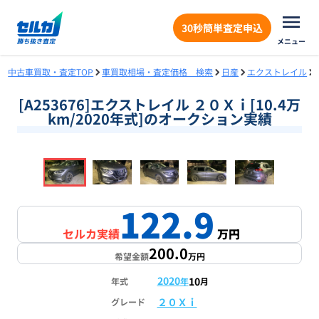
30秒簡単査定申込
メニュー
中古車買取・査定TOP
車買取相場・査定価格 検索
日産
エクストレイル
[A253676]エクストレイル ２０Ｘｉ[10.4万
km/2020年式]のオークション実績
❮
❯
1
/
18
122.9
セルカ実績
万円
200.0
希望金額
万円
2020
10
年式
年
月
２０Ｘｉ
グレード