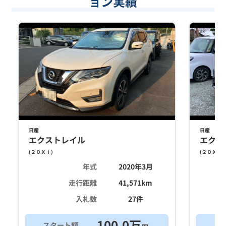
ョン実績
日産
日産
エクストレイル
エクス
(
２０Ｘｉ
)
(
２０Ｘｉ
)
年式
2020年3月
走行距離
41,571
km
入札数
27
件
100.0
万
スタート額
ス