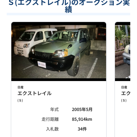
Ｓ(エクストレイル)のオークション実
績
日産
日産
エクストレイル
エクス
(
Ｓ
)
(
Ｓ
)
年式
2005年5月
走行距離
85,914
km
入札数
34
件