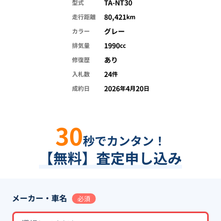
TA-NT30
型式
80,421
走行距離
km
グレー
カラー
1990
排気量
cc
あり
修復歴
24
入札数
件
2026
4
20
成約日
年
月
日
30
秒でカンタン！
【無料】査定申し込み
メーカー・車名
必須