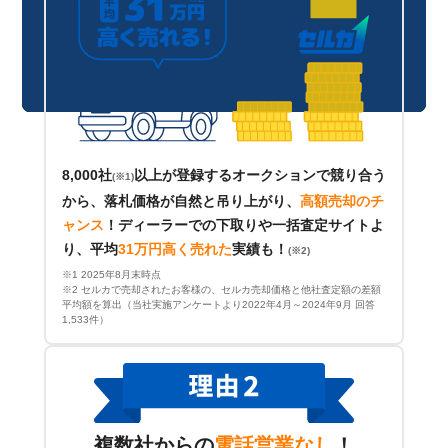
8,000社
以上が登録するオークションで競り合う
(※1)
から、落札価格が自然と吊り上がり、
高額売却のチ
ャンス
！
ディーラーでの下取りや一括査定サイトよ
り、平均
31万円高く売れた
実績も！
(※2)
※1 2025年8月末時点
※2 セルカで売却されたお客様の、セルカ売却価格と他社査定額の差額
平均額を算出（当社実施アンケートより2022年4月～2024年9月 回答
1,533件）
複数社からの
電話営業なし
！