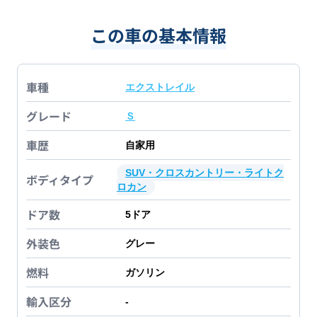
この車の基本情報
車種
エクストレイル
グレード
Ｓ
車歴
自家用
SUV・クロスカントリー・ライトク
ボディタイプ
ロカン
ドア数
5
ドア
外装色
グレー
燃料
ガソリン
輸入区分
-