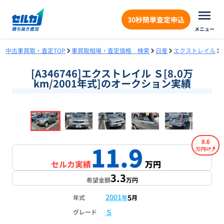
30秒簡単査定申込
メニュー
中古車買取・査定TOP
車買取相場・査定価格 検索
日産
エクストレイル
[A346746]エクストレイル Ｓ[8.0万
km/2001年式]のオークション実績
❮
❯
1
/
18
8.6
11.9
万円
セルカ実績
万円
3.3
希望金額
万円
2001
5
年式
年
月
Ｓ
グレード