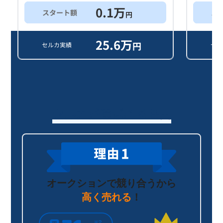
0.1
万
スタート額
ス
円
25.6
万
円
セルカ実績
セル
セルカが選ばれる理由
オークションで競り合うから
高く売れる
！