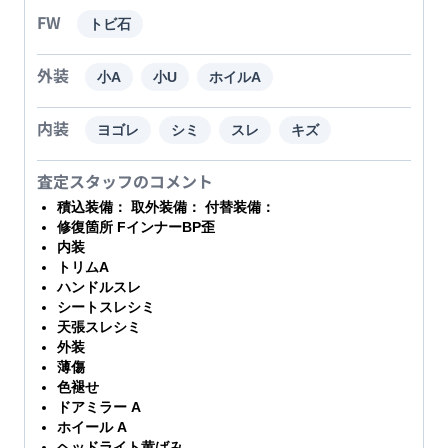
FW
トビ石
外装
小A
小U
ホイルA
内装
ヨゴレ
シミ
スレ
キズ
査定スタッフのコメント
積込装備： 取外装備： 付替装備：
修復箇所 FインナーBP歪
内装
トリムA
ハンドルスレ
シートスレシミ
天張スレシミ
外装
薄傷
色褪せ
ドアミラー A
ホイール A
ヘッドライト黄ばみ