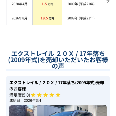
ブラ
2020年4月
1.5
2009
年 (
平成21年
)
万円
系
2026年8月
19.5
2009
年 (
平成21年
)
系
万円
エクストレイル ２０Ｘ / 17年落ち
(2009年式)を売却いただいたお客様
の声
エクストレイル
/ ２０Ｘ
/ 17年落ち(2009年式)
売却
のお客様
満足度(
5
.0)
成約日：
2026年3月