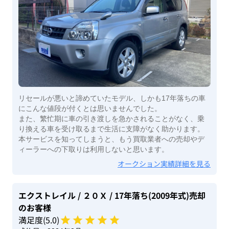
リセールが悪いと諦めていたモデル、しかも17年落ちの車
にこんな値段が付くとは思いませんでした。
また、繁忙期に車の引き渡しを急かされることがなく、乗
り換える車を受け取るまで生活に支障がなく助かります。
本サービスを知ってしまうと、もう買取業者への売却やデ
ィーラーへの下取りは利用しないと思います。
オークション実績詳細を見る
エクストレイル
/ ２０Ｘ
/ 17年落ち(2009年式)
売却
のお客様
満足度(
5
.0)