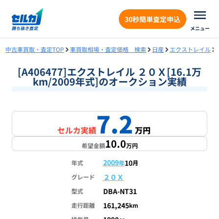
30秒簡単査定申込
メニュー
中古車買取・査定TOP
車買取相場・査定価格 検索
日産
エクストレイル
[A406477]エクストレイル ２０Ｘ[16.1万
km/2009年式]のオークション実績
7.2
セルカ実績
万円
10.0
希望金額
万円
2009
10
年式
年
月
２０Ｘ
グレード
DBA-NT31
型式
161,245
走行距離
km