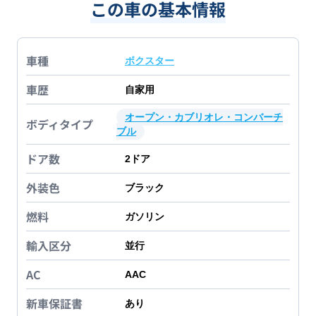
この車の基本情報
車種
ボクスター
車歴
自家用
オープン・カブリオレ・コンバーチ
ボディタイプ
ブル
ドア数
2
ドア
外装色
ブラック
燃料
ガソリン
輸入区分
並行
AC
AAC
新車保証書
あり