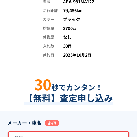
ABA-981MA122
型式
79,486
走行距離
km
ブラック
カラー
2700
排気量
cc
なし
修復歴
30
入札数
件
2023
10
2
成約日
年
月
日
30
秒でカンタン！
【無料】査定申し込み
メーカー・車名
必須