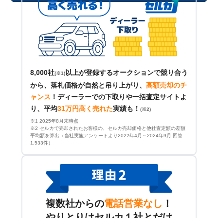
8,000社
以上が登録するオークションで競り合う
(※1)
から、落札価格が自然と吊り上がり、
高額売却のチ
ャンス
！
ディーラーでの下取りや一括査定サイトよ
り、平均
31万円高く売れた
実績も！
(※2)
※1 2025年8月末時点
※2 セルカで売却されたお客様の、セルカ売却価格と他社査定額の差額
平均額を算出（当社実施アンケートより2022年4月～2024年9月 回答
1,533件）
複数社からの
電話営業なし
！
やりとりはセルカ１社とだけ