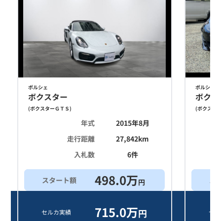
ポルシェ
ポルシェ
ボクスター
ボクス
(
ボクスターＧＴＳ
)
(
ボクスタ
年式
2015年8月
走行距離
27,842
km
入札数
6
件
498.0
万
スタート額
ス
円
715.0
万
円
セルカ実績
セル