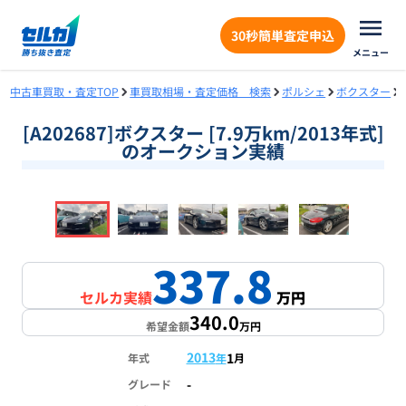
30秒簡単査定申込
メニュー
中古車買取・査定TOP
車買取相場・査定価格 検索
ポルシェ
ボクスター
[A202687]ボクスター [7.9万km/2013年式]
のオークション実績
❮
❯
1
/
18
337.8
セルカ実績
万円
340.0
希望金額
万円
2013
1
年式
年
月
-
グレード