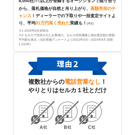
8,000社
以上が登録するオークションで競り合う
(※1)
から、落札価格が自然と吊り上がり、
高額売却のチ
ャンス
！
ディーラーでの下取りや一括査定サイトよ
り、平均
31万円高く売れた
実績も！
(※2)
※1 2025年8月末時点
※2 セルカで売却されたお客様の、セルカ売却価格と他社査定額の差額
平均額を算出（当社実施アンケートより2022年4月～2024年9月 回答
1,533件）
複数社からの
電話営業なし
！
やりとりはセルカ１社とだけ