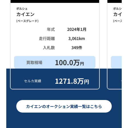
ポルシェ
ポルシェ
カイエン
カイエ
(
ベースグレード
)
(
ベースグ
年式
2024年1月
走行距離
3,061
km
入札数
349
件
100.0
万
買取相場
買
円
1271.8
万
円
セルカ実績
セル
カイエンのオークション実績一覧はこちら