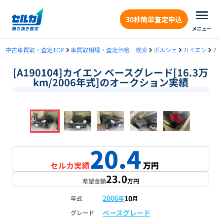
30秒簡単査定申込
メニュー
中古車買取・査定TOP
車買取相場・査定価格 検索
ポルシェ
カイエン
カ
[A190104]カイエン ベースグレード[16.3万
km/2006年式]のオークション実績
❮
❯
1
/
18
20.4
セルカ実績
万円
23.0
希望金額
万円
2006
10
年式
年
月
ベースグレード
グレード