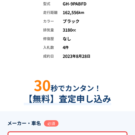
GH-9PABFD
型式
162,556
走行距離
km
ブラック
カラー
3180
排気量
cc
なし
修復歴
4
入札数
件
2023
8
28
成約日
年
月
日
30
秒でカンタン！
【無料】査定申し込み
メーカー・車名
必須