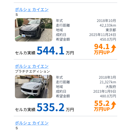
ポルシェ カイエン
Ｓ
年式
2018年10月
走行距離
42,133
km
地域
東京都
成約日
2025年11月24日
希望金額
450.0
万円
94.1
544.1
万円UP
セルカ実績
万円
ポルシェ カイエン
プラチナエディション
年式
2018年3月
走行距離
21,327
km
地域
大阪府
成約日
2023年1月9日
希望金額
480.0
万円
55.2
535.2
万円UP
セルカ実績
万円
ポルシェ カイエン
Ｓ