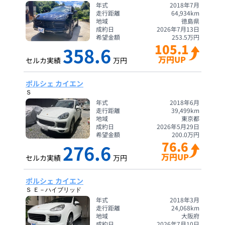
年式
2018年7月
走行距離
64,934
km
地域
徳島県
成約日
2026年7月13日
希望金額
253.5
万円
105.1
358.6
万円UP
セルカ実績
万円
ポルシェ カイエン
Ｓ
年式
2018年6月
走行距離
39,499
km
地域
東京都
成約日
2026年5月29日
希望金額
200.0
万円
76.6
276.6
万円UP
セルカ実績
万円
ポルシェ カイエン
Ｓ Ｅ－ハイブリッド
年式
2018年3月
走行距離
24,068
km
地域
大阪府
成約日
2026年7月10日