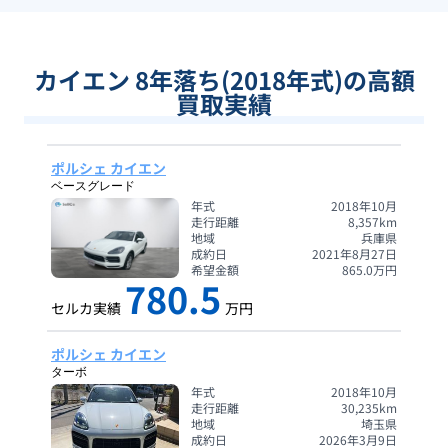
カイエン 8年落ち(2018年式)の高額
買取実績
ポルシェ カイエン
ベースグレード
年式
2018年10月
走行距離
8,357
km
地域
兵庫県
成約日
2021年8月27日
希望金額
865.0
万円
780.5
セルカ実績
万円
ポルシェ カイエン
ターボ
年式
2018年10月
走行距離
30,235
km
地域
埼玉県
成約日
2026年3月9日