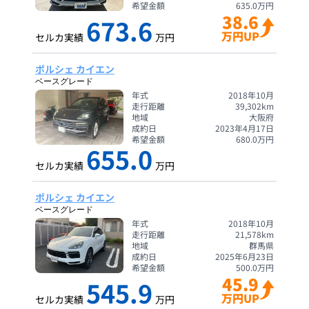
希望金額
635.0
万円
38.6
673.6
万円UP
セルカ実績
万円
ポルシェ カイエン
ベースグレード
年式
2018年10月
走行距離
39,302
km
地域
大阪府
成約日
2023年4月17日
希望金額
680.0
万円
655.0
セルカ実績
万円
ポルシェ カイエン
ベースグレード
年式
2018年10月
走行距離
21,578
km
地域
群馬県
成約日
2025年6月23日
希望金額
500.0
万円
45.9
545.9
万円UP
セルカ実績
万円