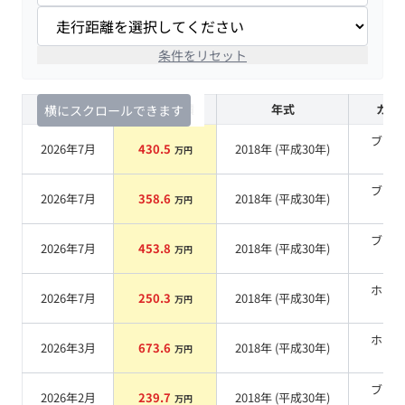
条件をリセット
査定時期
セルカ実績
年式
カラ
横にスクロールできます
ブラ
2026年7月
430.5
2018
年 (
平成30年
)
万円
系
ブラ
2026年7月
358.6
2018
年 (
平成30年
)
万円
系
ブラ
2026年7月
453.8
2018
年 (
平成30年
)
万円
系
ホワ
2026年7月
250.3
2018
年 (
平成30年
)
万円
系
ホワ
2026年3月
673.6
2018
年 (
平成30年
)
万円
系
ブラ
2026年2月
239.7
2018
年 (
平成30年
)
万円