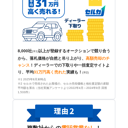
8,000社
以上が登録するオークションで競り合う
(※1)
から、落札価格が自然と吊り上がり、
高額売却のチ
ャンス
！
ディーラーでの下取りや一括査定サイトよ
り、平均
31万円高く売れた
実績も！
(※2)
※1 2025年8月末時点
※2 セルカで売却されたお客様の、セルカ売却価格と他社査定額の差額
平均額を算出（当社実施アンケートより2022年4月～2024年9月 回答
1,533件）
複数社からの
電話営業なし
！