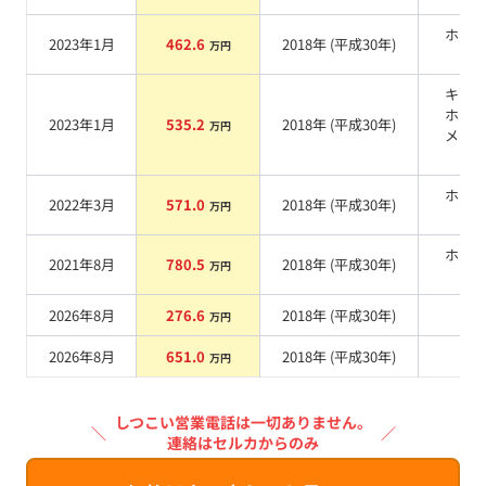
ホワ
2023年1月
462.6
2018
年 (
平成30年
)
万円
系
キャ
ホワ
2023年1月
535.2
2018
年 (
平成30年
)
万円
メタ
ク
ホワ
2022年3月
571.0
2018
年 (
平成30年
)
万円
系
ホワ
2021年8月
780.5
2018
年 (
平成30年
)
万円
系
2026年8月
276.6
2018
年 (
平成30年
)
系
万円
2026年8月
651.0
2018
年 (
平成30年
)
系
万円
しつこい営業電話は一切ありません。
＼
／
連絡はセルカからのみ