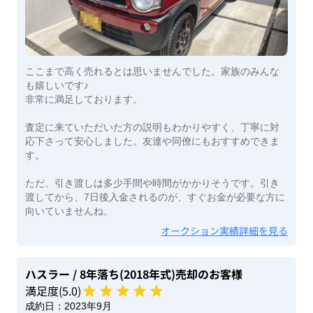
ここまで高く売れるとは思いませんでした。家族のみんな
も嬉しいです♪
非常に満足しております。
査定に来ていただいた方の説明もわかりやすく、丁寧に対
応下さって安心しました。友達や同僚にもおすすめできま
す。
ただ、引き渡しは多少手間や時間がかかりそうです。引き
渡してから、7日後入金されるのが、すぐお金が必要な方に
向いていませんね。
オークション実績詳細を見る
ハスラー
/ 8年落ち(2018年式)
売却のお客様
満足度(
5
.0)
成約日：
2023年9月