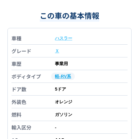
この車の基本情報
車種
ハスラー
グレード
Ｘ
車歴
事業用
ボディタイプ
軽-RV系
ドア数
5
ドア
外装色
オレンジ
燃料
ガソリン
輸入区分
-