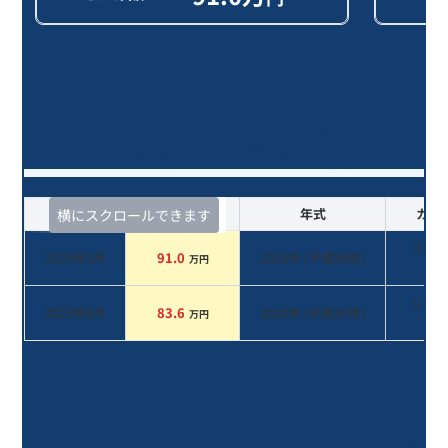
ハスラー Ｘ/8年落ち(2018年式)の
オークションデータ一覧
査定時期
セルカ実績
年式
カラ
横にスクロールできます
ブラ
2025年1月
91.0
2018
年 (
平成30年
)
万円
系
シル
2023年8月
83.6
2018
年 (
平成30年
)
万円
系