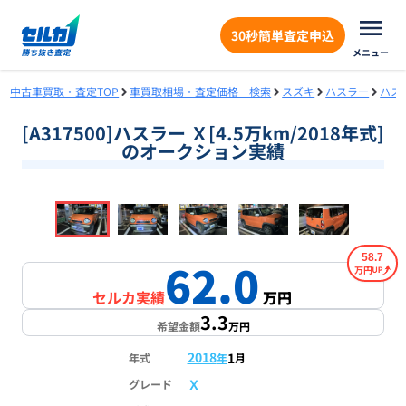
30秒簡単査定申込
メニュー
中古車買取・査定TOP
車買取相場・査定価格 検索
スズキ
ハスラー
ハス
[A317500]ハスラー Ｘ[4.5万km/2018年式]
のオークション実績
❮
❯
1
/
18
58.7
62.0
万円
セルカ実績
万円
3.3
希望金額
万円
2018
1
年式
年
月
Ｘ
グレード