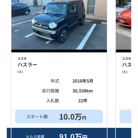
スズキ
スズキ
ハスラー
ハスラ
(
Ｘ
)
(
Ｘ
)
年式
2018年5月
走行距離
30,538
km
入札数
22
件
10.0
万
スタート額
他
円
91.0
万
円
セルカ実績
セル