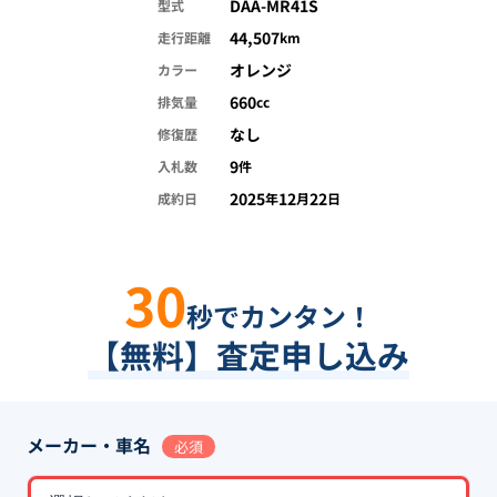
DAA-MR41S
型式
44,507
走行距離
km
オレンジ
カラー
660
排気量
cc
なし
修復歴
9
入札数
件
2025
12
22
成約日
年
月
日
30
秒でカンタン！
【無料】査定申し込み
メーカー・車名
必須