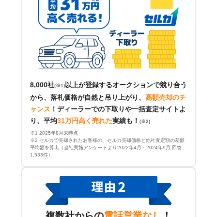
8,000社
以上が登録するオークションで競り合う
(※1)
から、落札価格が自然と吊り上がり、
高額売却のチ
ャンス
！
ディーラーでの下取りや一括査定サイトよ
り、平均
31万円高く売れた
実績も！
(※2)
※1 2025年8月末時点
※2 セルカで売却されたお客様の、セルカ売却価格と他社査定額の差額
平均額を算出（当社実施アンケートより2022年4月～2024年9月 回答
1,533件）
複数社からの
電話営業なし
！