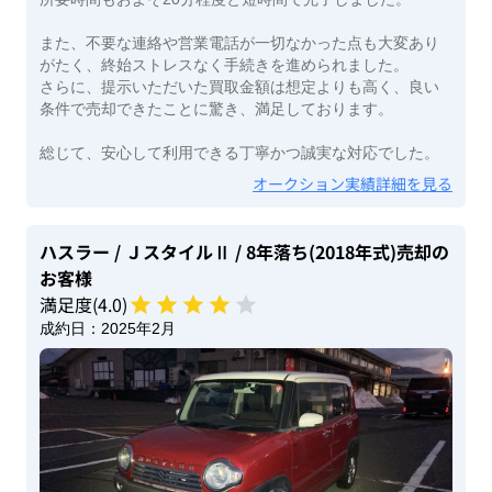
また、不要な連絡や営業電話が一切なかった点も大変あり
がたく、終始ストレスなく手続きを進められました。
さらに、提示いただいた買取金額は想定よりも高く、良い
条件で売却できたことに驚き、満足しております。
総じて、安心して利用できる丁寧かつ誠実な対応でした。
オークション実績詳細を見る
ハスラー
/ ＪスタイルⅡ
/ 8年落ち(2018年式)
売却の
お客様
満足度(
4
.0)
成約日：
2025年2月