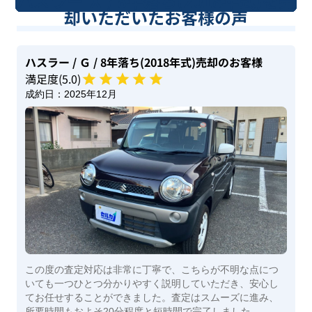
ハスラー Ｘ / 8年落ち(2018年式)を売
却いただいたお客様の声
ハスラー
/ Ｇ
/ 8年落ち(2018年式)
売却のお客様
満足度(
5
.0)
成約日：
2025年12月
この度の査定対応は非常に丁寧で、こちらが不明な点につ
いても一つひとつ分かりやすく説明していただき、安心し
てお任せすることができました。査定はスムーズに進み、
所要時間もおよそ20分程度と短時間で完了しました。