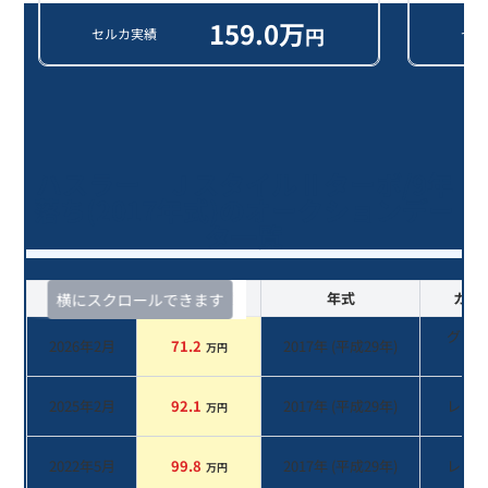
159.0
万
円
セルカ実績
セル
ハスラー ＪスタイルⅡターボ/9年
落ち(2017年式)のオークションデー
タ一覧
査定時期
セルカ実績
年式
カラ
横にスクロールできます
グリ
2026年2月
71.2
2017
年 (
平成29年
)
万円
系
2025年2月
92.1
2017
年 (
平成29年
)
レッ
万円
2022年5月
99.8
2017
年 (
平成29年
)
レッ
万円