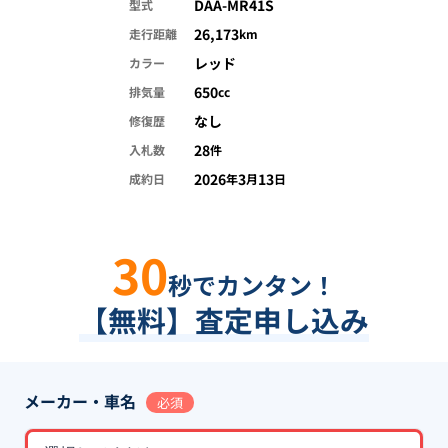
DAA-MR41S
型式
26,173
走行距離
km
レッド
カラー
650
排気量
cc
なし
修復歴
28
入札数
件
2026
3
13
成約日
年
月
日
30
秒でカンタン！
【無料】査定申し込み
メーカー・車名
必須