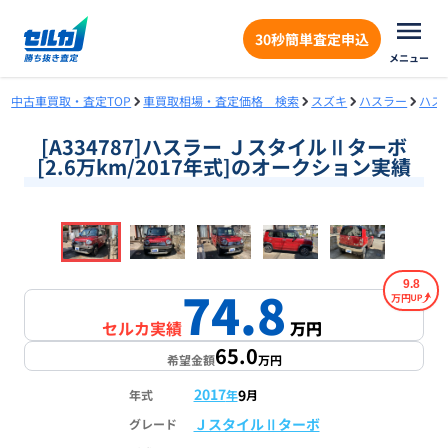
30秒簡単査定申込
メニュー
中古車買取・査定TOP
車買取相場・査定価格 検索
スズキ
ハスラー
ハス
[A334787]ハスラー ＪスタイルⅡターボ
[2.6万km/2017年式]のオークション実績
❮
❯
1
/
18
9.8
74.8
万円
セルカ実績
万円
65.0
希望金額
万円
2017
9
年式
年
月
ＪスタイルⅡターボ
グレード