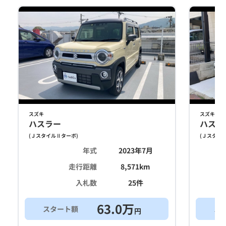
スズキ
スズキ
ハスラー
ハスラ
(
ＪスタイルⅡターボ
)
(
Ｊスタイ
年式
2023年7月
走行距離
8,571
km
入札数
25
件
63.0
万
スタート額
ス
円