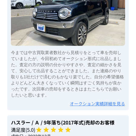
今までは中古買取業者数社から見積りをとって車を売却し
ていましたが、今回初めてオークション形式に出品しまし
た。査定の方の説明の分かりやすさや、査定の細かさを見
て、安心して出品することができました。また連絡のやり
取りも1社だけで済むのもかなり楽でした。自分の希望価格
よりどんどん大きくなっていく瞬間はすごく気持ちが良か
ったです。次回車の売却をするときはまたこちらでお願い
したいと思います。
オークション実績詳細を見る
ハスラー
/ Ａ
/ 9年落ち(2017年式)
売却のお客様
満足度(
5
.0)