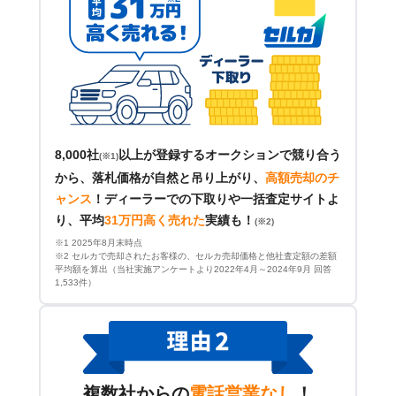
8,000社
以上が登録するオークションで競り合う
(※1)
から、落札価格が自然と吊り上がり、
高額売却のチ
ャンス
！
ディーラーでの下取りや一括査定サイトよ
り、平均
31万円高く売れた
実績も！
(※2)
※1 2025年8月末時点
※2 セルカで売却されたお客様の、セルカ売却価格と他社査定額の差額
平均額を算出（当社実施アンケートより2022年4月～2024年9月 回答
1,533件）
複数社からの
電話営業なし
！