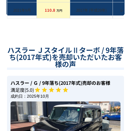
2021年9月
110.8
2017
年 (
平成29年
)
レッ
万円
ハスラー ＪスタイルⅡターボ / 9年落
ち(2017年式)を売却いただいたお客
様の声
ハスラー
/ Ｇ
/ 9年落ち(2017年式)
売却のお客様
満足度(
5
.0)
成約日：
2025年10月