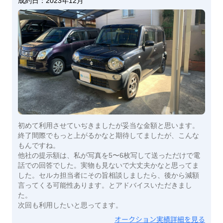
成約日：
2023年12月
初めて利用させていぢきましたが妥当な金額と思います。
終了間際でもっと上がるかなと期待してましたが、こんな
もんですね。
他社の提示額は、私が写真を5〜6枚写して送っただけで電
話での回答でした。実物も見ないで大丈夫かなと思ってま
した。セルカ担当者にその旨相談しましたら、後から減額
言ってくる可能性あります。とアドバイスいただきまし
た。
次回も利用したいと思ってます。
オークション実績詳細を見る