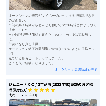
オークションの経過がマイページの出品状況で確認できる
のが面白い。
当初の終了時間からどんどん伸びて夕方6時過ぎにようやく
決定しました。
早い段階で売切価格を超えたものの、その後は変動無し
に。
午後になり少し上昇。
オークション終了時間間際でせめぎ合いのように価格アッ
プ!
見ている私もヒートアップしました。
とても良い経験になりました。
オークション実績詳細を見る
ジムニー
/ ＸＣ
/ 3年落ち(2023年式)
売却のお客様
満足度(
5
.0)
成約日：
2025年1月