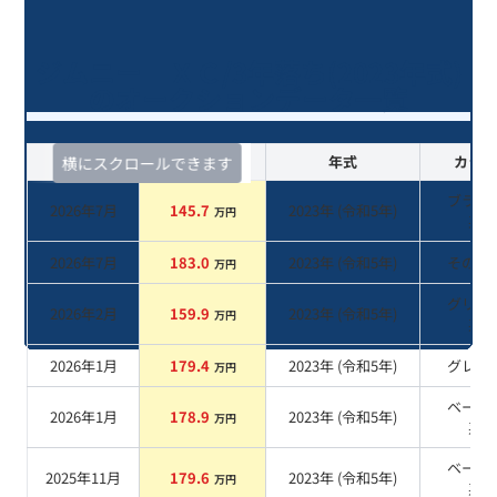
ジムニー ＸＣ/3年落ち(2023年式)
のオークションデータ一覧
査定時期
セルカ実績
年式
カラー
横にスクロールできます
ブラッ
2026年7月
145.7
2023
年 (
令和5年
)
万円
系
2026年7月
183.0
2023
年 (
令和5年
)
その他
万円
グリー
2026年2月
159.9
2023
年 (
令和5年
)
万円
系
2026年1月
179.4
2023
年 (
令和5年
)
グレー
万円
ベージ
2026年1月
178.9
2023
年 (
令和5年
)
万円
系
ベージ
2025年11月
179.6
2023
年 (
令和5年
)
万円
系