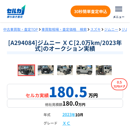
30秒簡単査定申込
メニュー
中古車買取・査定TOP
車買取相場・査定価格 検索
スズキ
ジムニー
ジム
[A294084]ジムニー ＸＣ[2.0万km/2023年
式]のオークション実績
❮
❯
1
/
18
0.5
180.5
万円
セルカ実績
万円
180.0
他社見積額
万円
2023
10
年式
年
月
ＸＣ
グレード