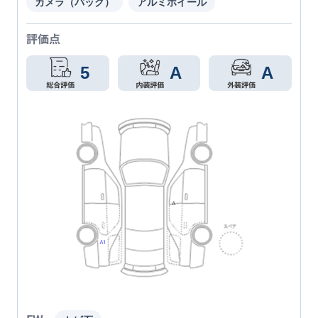
カメラ（バック）
アルミホイール
評価点
5
A
A