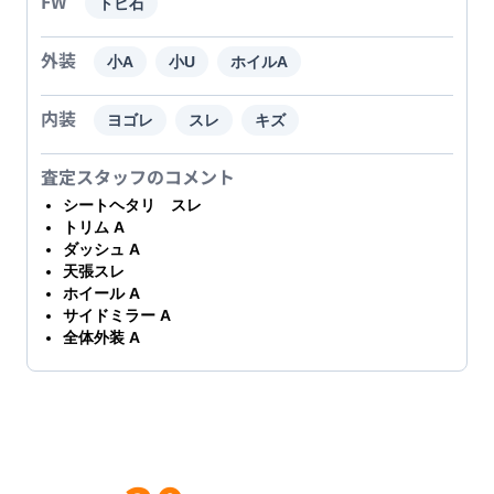
FW
トビ石
外装
小A
小U
ホイルA
内装
ヨゴレ
スレ
キズ
査定スタッフのコメント
シートヘタリ スレ
トリム A
ダッシュ A
天張スレ
ホイール A
サイドミラー A
全体外装 A