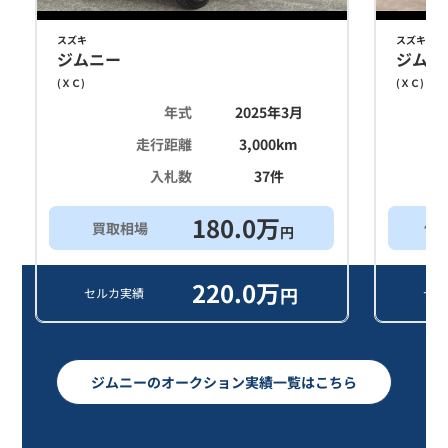
スズキ
スズキ
ジムニー
ジムニ
(
ＸＣ
)
(
ＸＣ
)
年式
2025年3月
走行距離
3,000
km
入札数
37
件
180.0
万
買取相場
他
円
220.0
万
円
セルカ実績
セル
ジムニーのオークション実績一覧はこちら