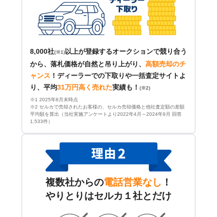
8,000社
以上が登録するオークションで競り合う
(※1)
から、落札価格が自然と吊り上がり、
高額売却のチ
ャンス
！
ディーラーでの下取りや一括査定サイトよ
り、平均
31万円高く売れた
実績も！
(※2)
※1 2025年8月末時点
※2 セルカで売却されたお客様の、セルカ売却価格と他社査定額の差額
平均額を算出（当社実施アンケートより2022年4月～2024年9月 回答
1,533件）
複数社からの
電話営業なし
！
やりとりはセルカ１社とだけ