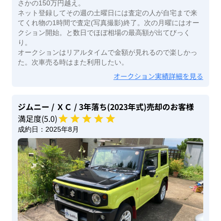
さかの150万円越え。
ネット登録してその週の土曜日には査定の人が自宅まで来
てくれ物の1時間で査定(写真撮影)終了。次の月曜にはオー
クション開始。と数日でほぼ相場の最高額が出てびっく
り。
オークションはリアルタイムで金額が見れるので楽しかっ
た。次車売る時はまた利用したい。
オークション実績詳細を見る
ジムニー
/ ＸＣ
/ 3年落ち(2023年式)
売却のお客様
満足度(
5
.0)
成約日：
2025年8月