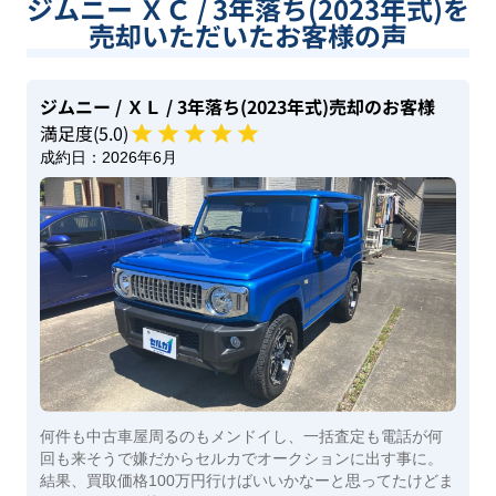
ジムニー ＸＣ / 3年落ち(2023年式)を
売却いただいたお客様の声
ジムニー
/ ＸＬ
/ 3年落ち(2023年式)
売却のお客様
満足度(
5
.0)
成約日：
2026年6月
何件も中古車屋周るのもメンドイし、一括査定も電話が何
回も来そうで嫌だからセルカでオークションに出す事に。
結果、買取価格100万円行けばいいかなーと思ってたけどま