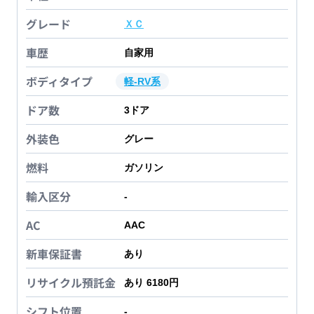
グレード
ＸＣ
車歴
自家用
ボディタイプ
軽-RV系
ドア数
3
ドア
外装色
グレー
燃料
ガソリン
輸入区分
-
AC
AAC
新車保証書
あり
リサイクル預託金
あり 6180円
シフト位置
-