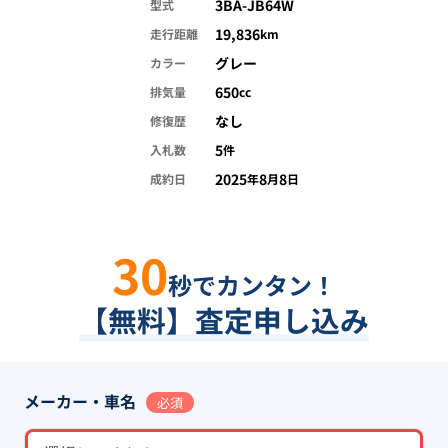
3BA-JB64W
型式
19,836
走行距離
km
グレー
カラー
650
排気量
cc
なし
修復歴
5
入札数
件
2025
8
8
成約日
年
月
日
30
秒でカンタン！
【無料】査定申し込み
メーカー・車名
必須