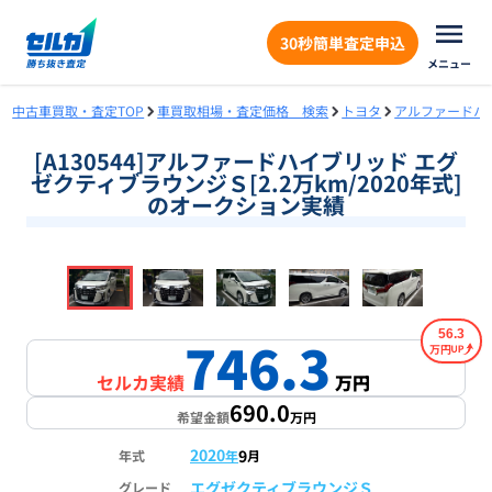
30秒簡単査定申込
メニュー
中古車買取・査定TOP
車買取相場・査定価格 検索
トヨタ
アルファードハ
[A130544]アルファードハイブリッド エグ
ゼクティブラウンジＳ[2.2万km/2020年式]
のオークション実績
❮
❯
1
/
18
56.3
746.3
万円
セルカ実績
万円
690.0
希望金額
万円
2020
9
年式
年
月
エグゼクティブラウンジＳ
グレード