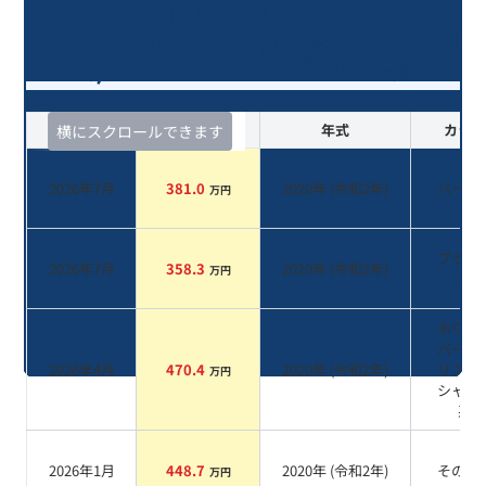
アルファードハイブリッド エグゼ
クティブラウンジＳ/6年落ち(2020年
式)のオークションデータ一覧
査定時期
セルカ実績
年式
カラー
横にスクロールできます
2026年7月
381.0
2020
年 (
令和2年
)
パール
万円
ブラッ
2026年7月
358.3
2020
年 (
令和2年
)
万円
系
ホワイ
パール
2026年4月
470.4
2020
年 (
令和2年
)
リスタ
万円
シャイ
系
2026年1月
448.7
2020
年 (
令和2年
)
その他
万円