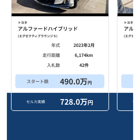
トヨタ
トヨタ
アルファードハイブリッド
アルフ
(
エグゼクティブラウンジＳ
)
(
エグゼク
年式
2023年2月
走行距離
6,174
km
入札数
42
件
490.0
万
スタート額
ス
円
728.0
万
円
セルカ実績
セル