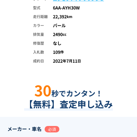
6AA-AYH30W
型式
22,392
走行距離
km
パール
カラー
2490
排気量
cc
なし
修復歴
109
入札数
件
2022
7
11
成約日
年
月
日
30
秒でカンタン！
【無料】査定申し込み
メーカー・車名
必須