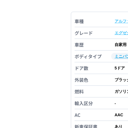
車種
アルフ
グレード
エグゼ
車歴
自家用
ボディタイプ
ミニバ
ドア数
5
ドア
外装色
ブラッ
燃料
ガソリ
輸入区分
-
AC
AAC
新車保証書
あり