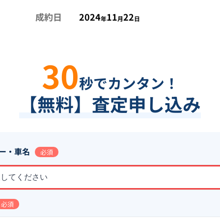
成約日
2024
11
22
年
月
日
30
秒でカンタン！
【無料】査定申し込み
ー・車名
必須
択してください
必須