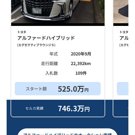
トヨタ
トヨタ
アルファードハイブリッド
アルフ
(
エグゼクティブラウンジＳ
)
(
エグゼク
年式
2020年9月
走行距離
22,392
km
入札数
109
件
525.0
万
スタート額
ス
円
746.3
万
円
セルカ実績
セル