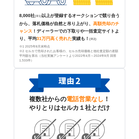
8,000社
以上が登録するオークションで競り合う
(※1)
から、落札価格が自然と吊り上がり、
高額売却のチ
ャンス
！
ディーラーでの下取りや一括査定サイトよ
り、平均
31万円高く売れた
実績も！
(※2)
※1 2025年8月末時点
※2 セルカで売却されたお客様の、セルカ売却価格と他社査定額の差額
平均額を算出（当社実施アンケートより2022年4月～2024年9月 回答
1,533件）
複数社からの
電話営業なし
！
やりとりはセルカ１社とだけ