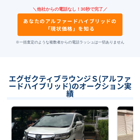
＼他社からの電話なし！30秒で完了／
あなたの
アルファードハイブリッド
の
「現状価格」を知る
※一括査定のような複数者からの電話ラッシュは一切ありません
エグゼクティブラウンジＳ(アルファ
ードハイブリッド)のオークション実
績