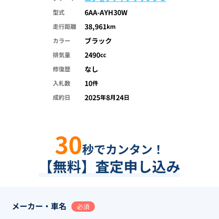
6AA-AYH30W
型式
38,961
走行距離
km
ブラック
カラー
2490
排気量
cc
なし
修復歴
10
入札数
件
2025
8
24
成約日
年
月
日
30
秒でカンタン！
【無料】査定申し込み
メーカー・車名
必須