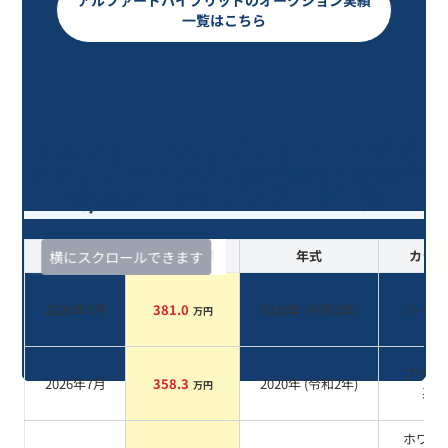
アルファードハイブリッドのオークション実績
一覧はこちら
アルファードハイブリッド エグゼ
クティブラウンジＳ/6年落ち(2020年
式)のオークションデータ一覧
査定時期
セルカ実績
年式
カラー
横にスクロールできます
2026年7月
381.0
2020
年 (
令和2年
)
パール
万円
ブラッ
2026年7月
358.3
2020
年 (
令和2年
)
万円
系
ホワイ