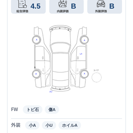
4.5
B
B
FW
トビ石
傷A
外装
小A
小U
ホイルA