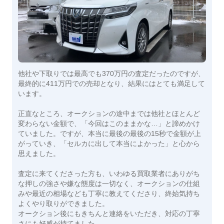
他社や下取りでは最高でも370万円の査定だったのですが、
最終的に411万円での売却となり、結果にはとても満足して
います。
正直なところ、オークションの途中までは他社とほとんど
変わらない金額で、「今回はこのままかな…」と諦めかけ
ていました。ですが、本当に最後の最後の15秒で金額が上
がっていき、「セルカに出して本当によかった」と心から
思えました。
査定に来てくださった方も、いわゆる買取業者にありがち
な押しの強さや嫌な態度は一切なく、オークションの仕組
みや最近の相場なども丁寧に教えてくださり、終始気持ち
よくやり取りができました。
オークション後にもきちんと連絡をいただき、対応の丁寧
さにも好感が持てました。