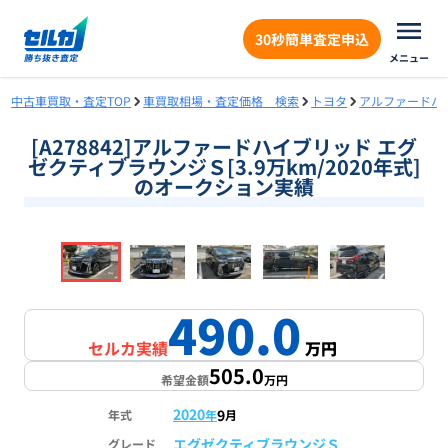
30秒簡単査定申込
メニュー
中古車買取・査定TOP
車買取相場・査定価格 検索
トヨタ
アルファードハ
[A278842]アルファードハイブリッド エグ
ゼクティブラウンジＳ[3.9万km/2020年式]
のオークション実績
❮
❯
1
/
18
490.0
セルカ実績
万円
505.0
希望金額
万円
2020
9
年式
年
月
エグゼクティブラウンジＳ
グレード