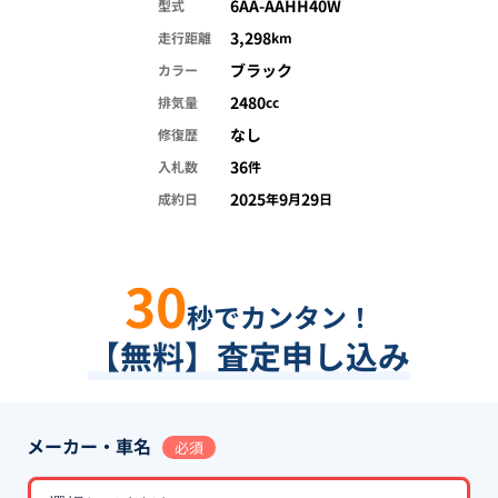
6AA-AAHH40W
型式
3,298
走行距離
km
ブラック
カラー
2480
排気量
cc
なし
修復歴
36
入札数
件
2025
9
29
成約日
年
月
日
30
秒でカンタン！
【無料】査定申し込み
メーカー・車名
必須