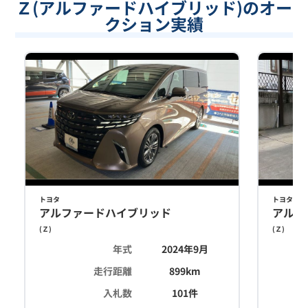
Ｚ(アルファードハイブリッド)のオー
クション実績
トヨタ
トヨタ
アルファードハイブリッド
アルフ
(
Ｚ
)
(
Ｚ
)
年式
2024年9月
走行距離
899
km
入札数
101
件