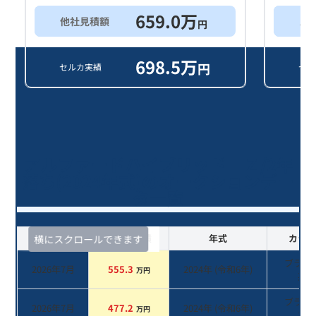
659.0
万
他社見積額
ス
円
698.5
万
円
セルカ実績
セル
アルファードハイブリッド Ｚ/2年
落ち(2024年式)のオークションデー
タ一覧
査定時期
セルカ実績
年式
カラー
横にスクロールできます
ブラッ
2026年7月
555.3
2024
年 (
令和6年
)
万円
系
ブラウ
2026年7月
477.2
2024
年 (
令和6年
)
万円
系