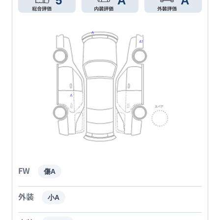
5
A
A
FW
傷A
外装
小A