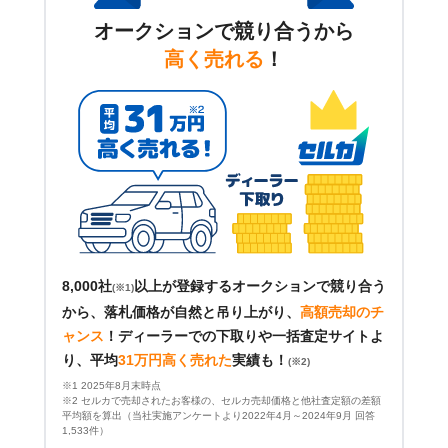
オークションで競り合うから
高く売れる
！
8,000社
以上が登録するオークションで競り合う
(※1)
から、落札価格が自然と吊り上がり、
高額売却のチ
ャンス
！
ディーラーでの下取りや一括査定サイトよ
り、平均
31万円高く売れた
実績も！
(※2)
※1 2025年8月末時点
※2 セルカで売却されたお客様の、セルカ売却価格と他社査定額の差額
平均額を算出（当社実施アンケートより2022年4月～2024年9月 回答
1,533件）