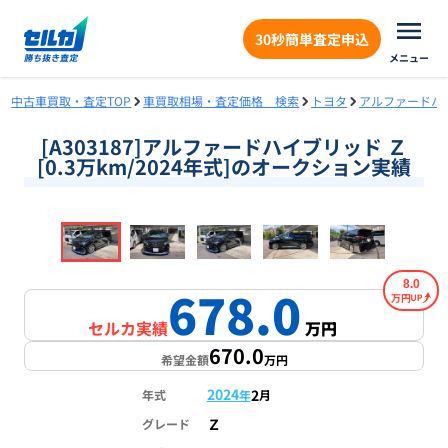
30秒簡単査定申込
メニュー
中古車買取・査定TOP
車買取相場・査定価格 検索
トヨタ
アルファードハ
[A303187]アルファードハイブリッド Ｚ
[0.3万km/2024年式]のオークション実績
❮
❯
1
/
18
8.0
678.0
万円
セルカ実績
万円
670.0
希望金額
万円
2024
2
年式
年
月
Ｚ
グレード