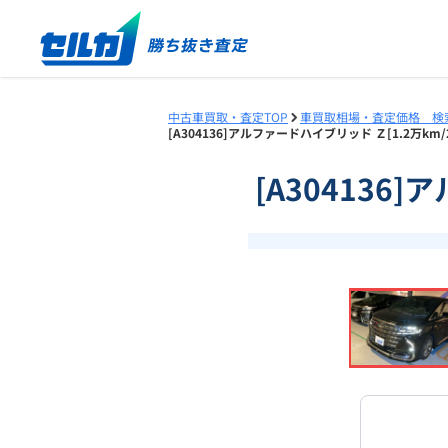
中古車買取・査定TOP
車買取相場・査定価格 検
[A304136]アルファードハイブリッド Ｚ[1.2万k
[A304136
❮