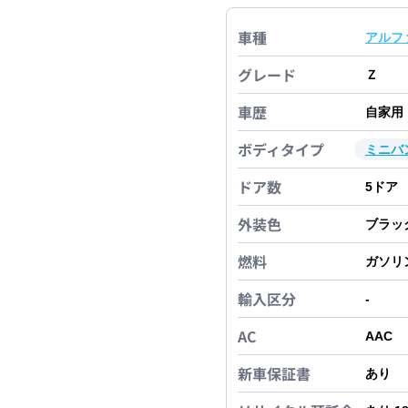
車種
アルフ
グレード
Ｚ
車歴
自家用
ボディタイプ
ミニバ
ドア数
5
ドア
外装色
ブラッ
燃料
ガソリ
輸入区分
-
AC
AAC
新車保証書
あり