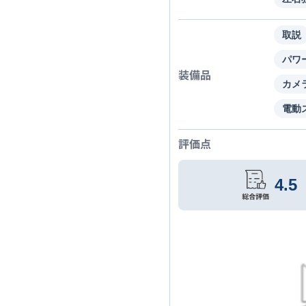
取説
パワ
装備品
カメ
電動
評価点
4.5