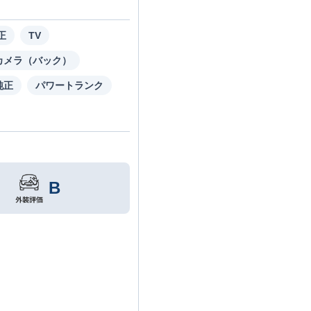
正
TV
カメラ（バック）
純正
パワートランク
B