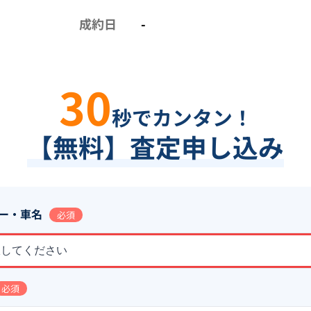
成約日
-
30
秒でカンタン！
【無料】査定申し込み
ー・車名
必須
択してください
必須