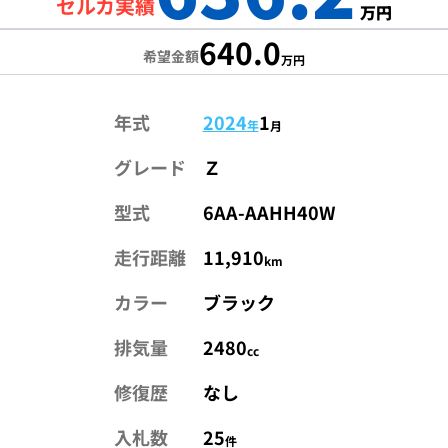
セルカ実績
万円
640.0
希望金額
万円
年式
2024
1
年
月
グレード
Ｚ
型式
6AA-AAHH40W
走行距離
11,910
km
カラー
ブラック
排気量
2480
cc
修復歴
なし
入札数
25
件