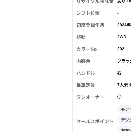
リサイクル預託金
あり 1
シフト位置
-
初度登録年月
2024
駆動
2WD
カラーNo
202
内装色
ブラッ
ハンドル
右
乗車定員
7
人乗
ワンオーナー
◯
モデ
セールスポイント
デジ
左右