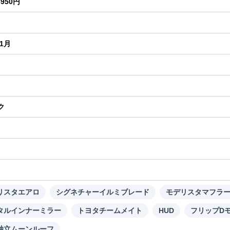
8950円
年1月
ク
り
リスタエアロ
シグネチャーイルミブレード
モデリスタマフラ
タルインナーミラー
トヨタチームメイト
HUD
フリップD
独立ムーンルーフ