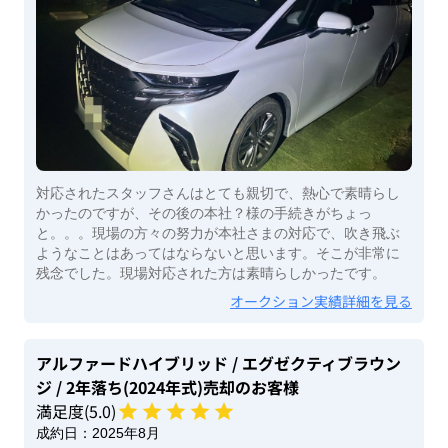
対応されたスタッフさんはとても親切で、熱心で素晴らし
かったのですが、その後の本社？様の手続きがちょっ
と。。。現場の方々の努力が本社さまの対応で、吹き飛ぶ
ようなことはあってはならないと思います。そこが非常に
残念でした。現場対応された方は素晴らしかったです。
オークション実績詳細を見る
アルファードハイブリッド
/ エグゼクティブラウン
ジ
/ 2年落ち(2024年式)
売却のお客様
満足度(
5
.0)
成約日：
2025年8月