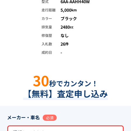
6AA-AAHH40W
型式
5,000
走行距離
km
ブラック
カラー
2480
排気量
cc
なし
修復歴
26
入札数
件
-
成約日
30
秒でカンタン！
【無料】査定申し込み
メーカー・車名
必須