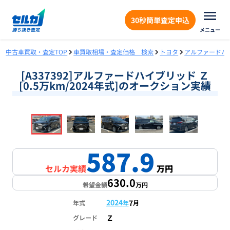
30秒簡単査定申込
メニュー
中古車買取・査定TOP
車買取相場・査定価格 検索
トヨタ
アルファードハ
[A337392]アルファードハイブリッド Ｚ
[0.5万km/2024年式]のオークション実績
❮
❯
1
/
17
587.9
セルカ実績
万円
630.0
希望金額
万円
2024
7
年式
年
月
Ｚ
グレード