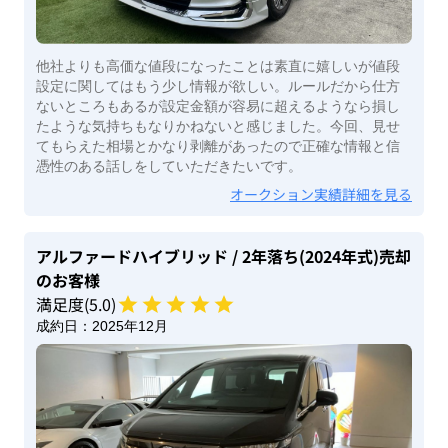
他社よりも高価な値段になったことは素直に嬉しいが値段
設定に関してはもう少し情報が欲しい。ルールだから仕方
ないところもあるが設定金額が容易に超えるようなら損し
たような気持ちもなりかねないと感じました。今回、見せ
てもらえた相場とかなり剥離があったので正確な情報と信
憑性のある話しをしていただきたいです。
オークション実績詳細を見る
アルファードハイブリッド
/ 2年落ち(2024年式)
売却
のお客様
満足度(
5
.0)
成約日：
2025年12月