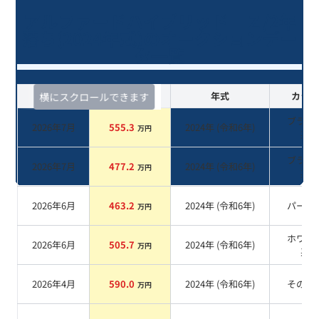
アルファードハイブリッド Ｚ/2年
落ち(2024年式)のオークションデー
タ一覧
査定時期
セルカ実績
年式
カラー
横にスクロールできます
ブラッ
2026年7月
555.3
2024
年 (
令和6年
)
万円
系
ブラウ
2026年7月
477.2
2024
年 (
令和6年
)
万円
系
2026年6月
463.2
2024
年 (
令和6年
)
パール
万円
ホワイ
2026年6月
505.7
2024
年 (
令和6年
)
万円
系
2026年4月
590.0
2024
年 (
令和6年
)
その他
万円