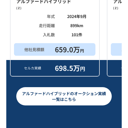
アルファードハイブリッド
アルフ
(
Ｚ
)
(
Ｚ
)
年式
2024年9月
走行距離
899
km
入札数
101
件
659.0
万
他社見積額
ス
円
698.5
万
円
セルカ実績
セル
アルファードハイブリッドのオークション実績
一覧はこちら