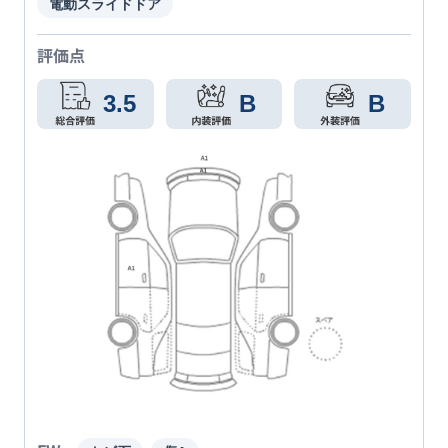
電動スライドドア
評価点
3.5
B
B