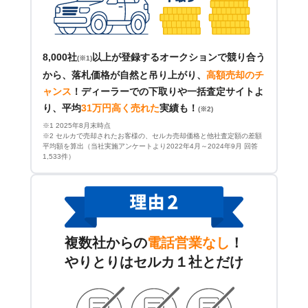
8,000社
以上が登録するオークションで競り合う
(※1)
から、落札価格が自然と吊り上がり、
高額売却のチ
ャンス
！
ディーラーでの下取りや一括査定サイトよ
り、平均
31万円高く売れた
実績も！
(※2)
※1 2025年8月末時点
※2 セルカで売却されたお客様の、セルカ売却価格と他社査定額の差額
平均額を算出（当社実施アンケートより2022年4月～2024年9月 回答
1,533件）
複数社からの
電話営業なし
！
やりとりはセルカ１社とだけ