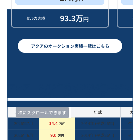
93.3
万
円
セルカ実績
セル
アクアのオークション実績一覧はこちら
アクア Ｓ/12年落ち(2014年式)のオ
ークションデータ一覧
査定時期
セルカ実績
年式
カラ
横にスクロールできます
2026年7月
14.4
2014
年 (
平成26年
)
グレ
万円
2026年6月
9.0
2014
年 (
平成26年
)
その
万円