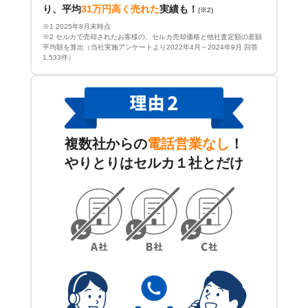
り、平均
31万円高く売れた
実績も！
(※2)
※1 2025年8月末時点
※2 セルカで売却されたお客様の、セルカ売却価格と他社査定額の差額
平均額を算出（当社実施アンケートより2022年4月～2024年9月 回答
1,533件）
複数社からの
電話営業なし
！
やりとりはセルカ１社とだけ