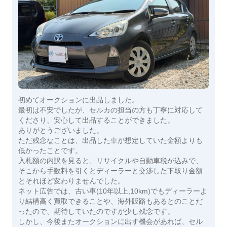
初めてオークションに出品しました。
最初は不安でしたが、セルカの担当の方も丁寧に対応して
くださり、安心して出品することができました。
ありがとうございました。
ただ残念なことは、出品した車が想定していた金額よりも
低かったことです。
入札額の内訳を見ると、リサイクルや自動車税が込みで、
そこから手数料を引くとディーラーと交渉した下取り金額
とそれほど変わりませんでした。
ネット広告では、古い車(10年以上,10km)でもディーラーよ
り結構高く買取できることや、海外販路もあるとのことだ
ったので、期待していたのですが少し残念です。
しかし、今後またオークションに出す機会があれば、セル