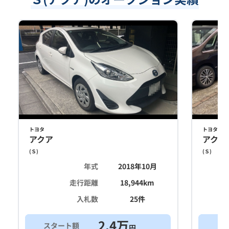
トヨタ
トヨタ
アクア
アクア
(
Ｓ
)
(
Ｓ
)
年式
2018年10月
走行距離
18,944
km
入札数
25
件
2.4
万
スタート額
買
円