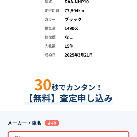
DAA-NHP10
型式
77,504
走行距離
km
ブラック
カラー
1490
排気量
cc
なし
修復歴
15
入札数
件
2025
3
21
成約日
年
月
日
30
秒でカンタン！
【無料】査定申し込み
メーカー・車名
必須