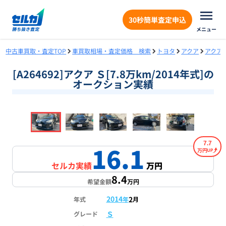
30秒簡単査定申込
メニュー
中古車買取・査定TOP
車買取相場・査定価格 検索
トヨタ
アクア
アクア
[A264692]アクア Ｓ[7.8万km/2014年式]の
オークション実績
❮
❯
1
/
18
7.7
16.1
万円
セルカ実績
万円
8.4
希望金額
万円
2014
2
年式
年
月
Ｓ
グレード