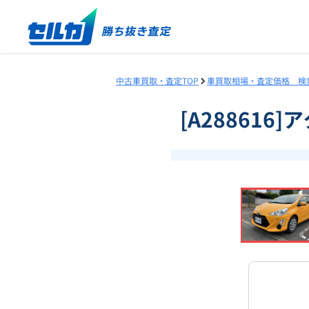
中古車買取・査定TOP
車買取相場・査定価格 検
[A288616
❮