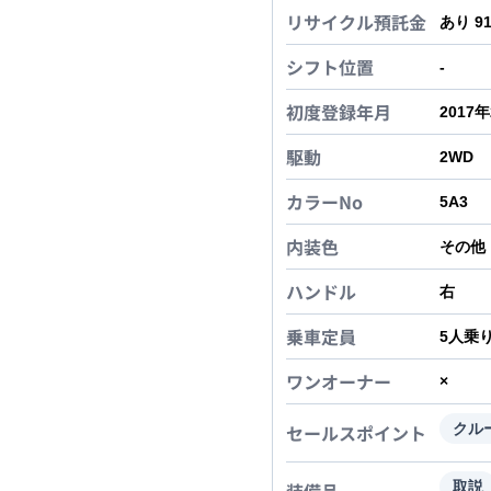
リサイクル預託金
あり 9
シフト位置
-
初度登録年月
2017
駆動
2WD
カラーNo
5A3
内装色
その他
ハンドル
右
乗車定員
5
人乗
ワンオーナー
×
セールスポイント
クル
取説