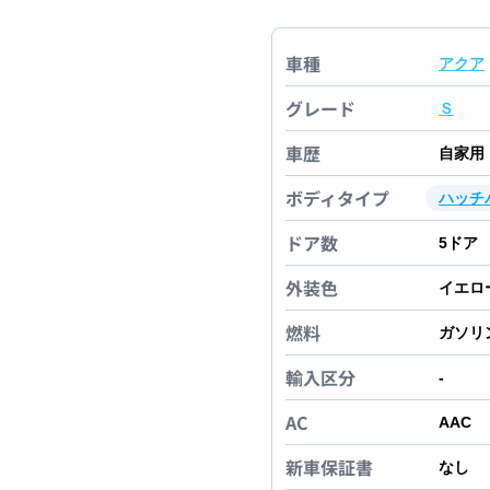
車種
アクア
グレード
Ｓ
車歴
自家用
ボディタイプ
ハッチ
ドア数
5
ドア
外装色
イエロ
燃料
ガソリ
輸入区分
-
AC
AAC
新車保証書
なし