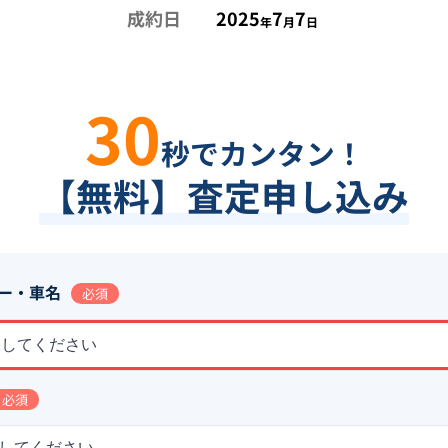
成約日
2025
7
7
年
月
日
30
秒でカンタン！
【無料】査定申し込み
ー・車名
必須
択してください
必須
してください