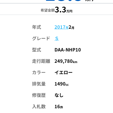
3.3
希望金額
万円
年式
2017
2
年
月
グレード
Ｓ
型式
DAA-NHP10
走行距離
249,780
km
カラー
イエロー
排気量
1490
cc
修復歴
なし
入札数
16
件