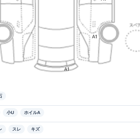
石
小U
ホイルA
レ
スレ
キズ