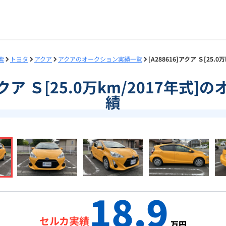
索
トヨタ
アクア
アクアのオークション実績一覧
[A288616]アクア Ｓ[25
]アクア Ｓ[25.0万km/2017年式
績
18.9
セルカ実績
万円