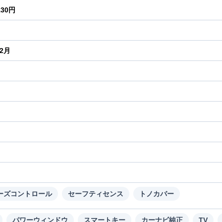
130円
年2月
り
ーズコントロール
セーフティセンス
トノカバー
パワーウィンドウ
スマートキー
カーナビ純正
TV