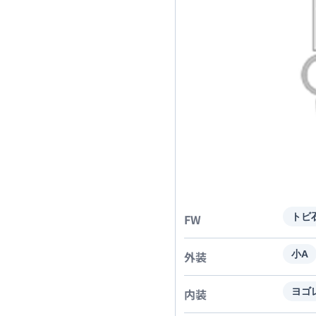
FW
トビ
外装
小A
内装
ヨゴ