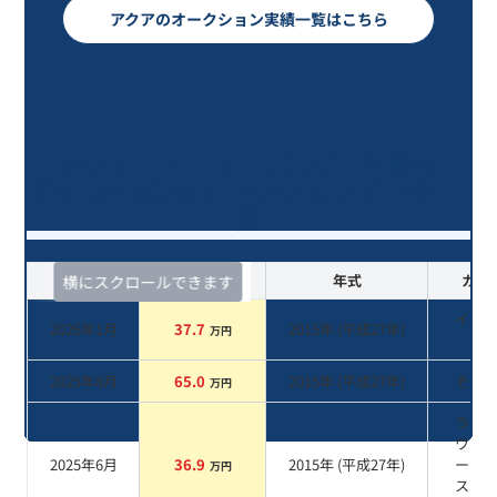
アクアのオークション実績一覧はこちら
アクア Ｘ－アーバン/11年落ち
(2015年式)のオークションデータ一
覧
査定時期
セルカ実績
年式
カラ
横にスクロールできます
イエ
2026年1月
37.7
2015
年 (
平成27年
)
万円
系
2025年8月
65.0
2015
年 (
平成27年
)
その
万円
ライ
ワイ
2025年6月
36.9
2015
年 (
平成27年
)
ール
万円
スタ