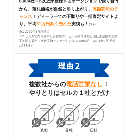
8,000社
以上が登録するオークションで競り合う
(※1)
から、落札価格が自然と吊り上がり、
高額売却のチ
ャンス
！
ディーラーでの下取りや一括査定サイトよ
り、平均
31万円高く売れた
実績も！
(※2)
※1 2025年8月末時点
※2 セルカで売却されたお客様の、セルカ売却価格と他社査定額の差額
平均額を算出（当社実施アンケートより2022年4月～2024年9月 回答
1,533件）
複数社からの
電話営業なし
！
やりとりはセルカ１社とだけ