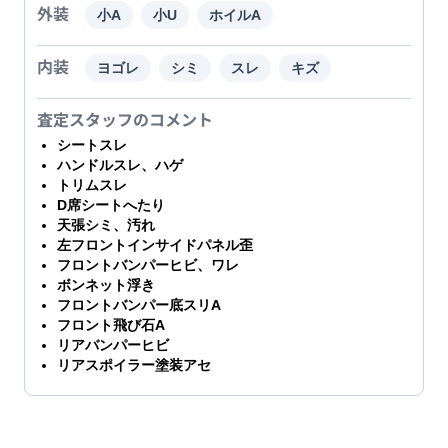
外装
小A
小U
ホイルA
内装
ヨゴレ
シミ
スレ
キズ
査定スタッフのコメント
シートスレ
ハンドルスレ、ハゲ
トリムスレ
D席シートへたり
天張シミ、汚れ
左フロントインサイドパネル歪
フロントバンパーヒビ、ワレ
ボンネット浮き
フロントバンパー底スリA
フロント飛び石A
リアバンパーヒビ
リアスポイラー塗装アセ