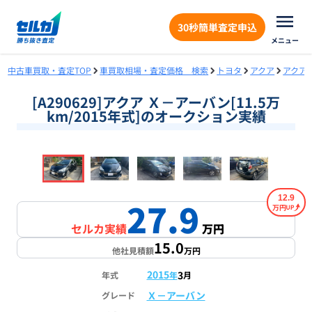
30秒簡単査定申込
メニュー
中古車買取・査定TOP
車買取相場・査定価格 検索
トヨタ
アクア
アクア
[A290629]アクア Ｘ－アーバン[11.5万
km/2015年式]のオークション実績
❮
❯
1
/
18
12.9
27.9
万円
セルカ実績
万円
15.0
他社見積額
万円
2015
3
年式
年
月
Ｘ－アーバン
グレード