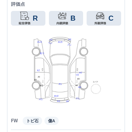
評価点
R
B
C
FW
トビ石
傷A