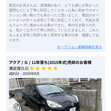
査定のお兄さんは、清潔感があり、とても感じが良かった
質問などにも丁寧に対応してくださった為に初めてのオー
クション買い取りでも良かったと思いました、電話のオペ
レーターの方々も非常に丁寧に対応してくれて、手続き等
もスムーズに進められる事ができた、車の引き取りの方
も、気さくな方で丁寧に対応していただきました、これら
をふまえ非常に気持ち良く売却する事が出来、感謝してお
ります。
オークション実績詳細を見る
アクア
/ Ｇ
/ 11年落ち(2015年式)
売却のお客様
満足度(
5
.0)
成約日：
2025年8月