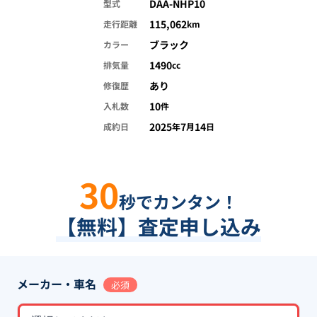
DAA-NHP10
型式
115,062
走行距離
km
ブラック
カラー
1490
排気量
cc
あり
修復歴
10
入札数
件
2025
7
14
成約日
年
月
日
30
秒でカンタン！
【無料】査定申し込み
メーカー・車名
必須