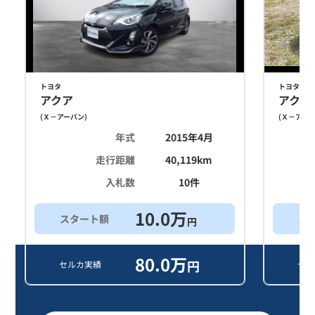
トヨタ
トヨタ
アクア
アクア
(
Ｘ－アーバン
)
(
Ｘ－アー
年式
2015年4月
走行距離
40,119
km
入札数
10
件
10.0
万
スタート額
ス
円
80.0
万
円
セルカ実績
セル