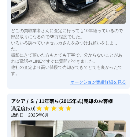
どこの買取業者さんに査定に行っても10年経っているので
部品取りになるので35万程度でした。
いろいろ調べていきセルカさんをみつけお願いをしまし
た。
撮影にきて頂いた方もとても丁寧で、分からないことがあ
れば電話やLINEですぐに質問ができました。
他社の査定より高い値段で売却ができてとても良かったで
す。
オークション実績詳細を見る
アクア
/ Ｓ
/ 11年落ち(2015年式)
売却のお客様
満足度(
5
.0)
成約日：
2025年6月