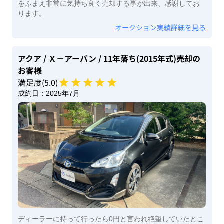
をふまえ非常に気持ち良く売却する事が出来、感謝してお
ります。
オークション実績詳細を見る
アクア
/ Ｘ－アーバン
/ 11年落ち(2015年式)
売却の
お客様
満足度(
5
.0)
成約日：
2025年7月
ディーラーに持って行ったら0円と言われ絶望していたとこ