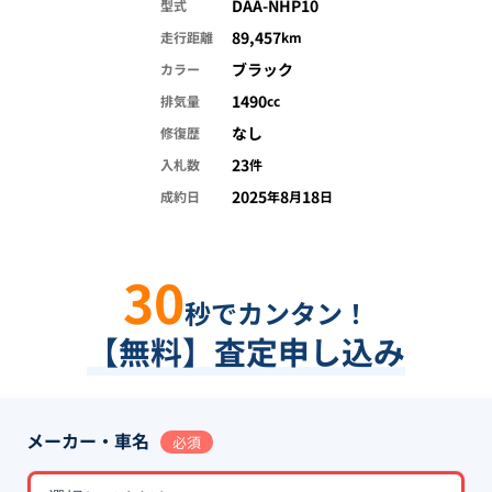
DAA-NHP10
型式
89,457
走行距離
km
ブラック
カラー
1490
排気量
cc
なし
修復歴
23
入札数
件
2025
8
18
成約日
年
月
日
30
秒でカンタン！
【無料】査定申し込み
メーカー・車名
必須