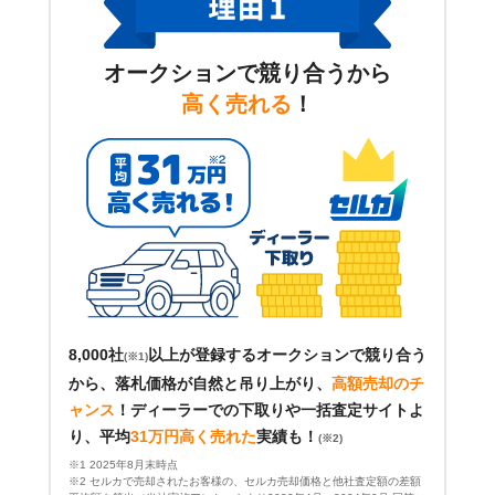
オークションで競り合うから
高く売れる
！
8,000社
以上が登録するオークションで競り合う
(※1)
から、落札価格が自然と吊り上がり、
高額売却のチ
ャンス
！
ディーラーでの下取りや一括査定サイトよ
り、平均
31万円高く売れた
実績も！
(※2)
※1 2025年8月末時点
※2 セルカで売却されたお客様の、セルカ売却価格と他社査定額の差額