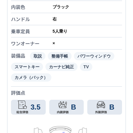
内装色
ブラック
ハンドル
右
乗車定員
5
人乗り
ワンオーナー
×
装備品
取説
整備手帳
パワーウィンドウ
スマートキー
カーナビ純正
TV
カメラ（バック）
評価点
3.5
B
B