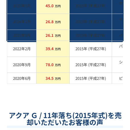
ホワ
2025年5月
45.0
2015
年 (
平成27年
)
万円
系
イエ
2024年1月
26.8
2015
年 (
平成27年
)
万円
系
2023年8月
26.1
2015
年 (
平成27年
)
パー
万円
パー
2022年2月
39.4
2015
年 (
平成27年
)
万円
系
シル
2020年9月
78.0
2015
年 (
平成27年
)
万円
系
2020年6月
34.5
2015
年 (
平成27年
)
ピン
万円
アクア Ｇ / 11年落ち(2015年式)を売
却いただいたお客様の声