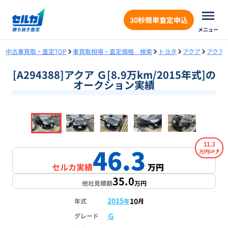
30秒簡単査定申込
メニュー
中古車買取・査定TOP
車買取相場・査定価格 検索
トヨタ
アクア
アクア
[A294388]アクア Ｇ[8.9万km/2015年式]の
オークション実績
❮
❯
1
/
18
11.3
46.3
万円
セルカ実績
万円
35.0
他社見積額
万円
2015
10
年式
年
月
Ｇ
グレード