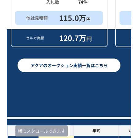
入札数
74
件
115.0
万
他社見積額
ス
円
120.7
万
円
セルカ実績
セル
アクアのオークション実績一覧はこちら
アクア Ｇ/11年落ち(2015年式)のオ
ークションデータ一覧
査定時期
セルカ実績
年式
カラ
横にスクロールできます