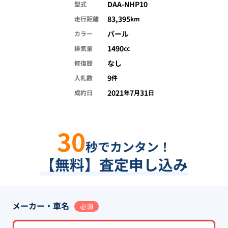
DAA-NHP10
型式
83,395
走行距離
km
パール
カラー
1490
排気量
cc
なし
修復歴
9
入札数
件
2021
7
31
成約日
年
月
日
30
秒でカンタン！
【無料】査定申し込み
メーカー・車名
必須