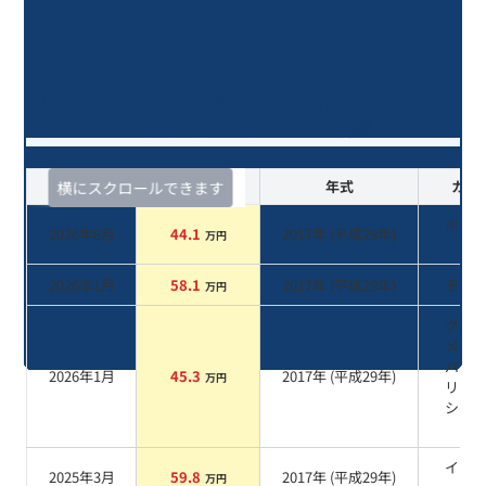
アクア Ｇ/9年落ち(2017年式)のオ
ークションデータ一覧
査定時期
セルカ実績
年式
カラ
横にスクロールできます
ホワ
2026年6月
44.1
2017
年 (
平成29年
)
万円
系
2026年1月
58.1
2017
年 (
平成29年
)
その
万円
クリ
メラ
パー
2026年1月
45.3
2017
年 (
平成29年
)
万円
リス
シャ
系
イエ
2025年3月
59.8
2017
年 (
平成29年
)
万円