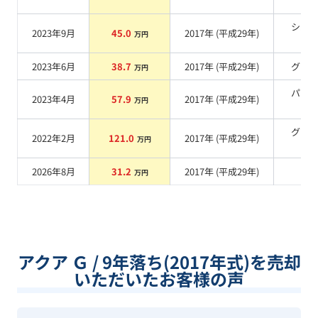
系
シル
2023年9月
45.0
2017
年 (
平成29年
)
万円
系
2023年6月
38.7
2017
年 (
平成29年
)
グレ
万円
パー
2023年4月
57.9
2017
年 (
平成29年
)
万円
系
グリ
2022年2月
121.0
2017
年 (
平成29年
)
万円
系
2026年8月
31.2
2017
年 (
平成29年
)
系
万円
アクア Ｇ / 9年落ち(2017年式)を売却
いただいたお客様の声