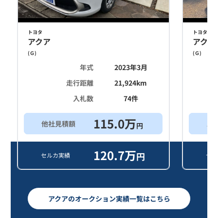
トヨタ
トヨタ
アクア
アクア
(
Ｇ
)
(
Ｇ
)
年式
2023年3月
走行距離
21,924
km
入札数
74
件
115.0
万
他社見積額
ス
円
120.7
万
円
セルカ実績
セル
アクアのオークション実績一覧はこちら