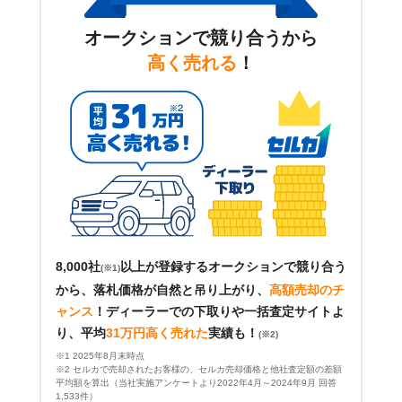
オークションで競り合うから
高く売れる
！
8,000社
以上が登録するオークションで競り合う
(※1)
から、落札価格が自然と吊り上がり、
高額売却のチ
ャンス
！
ディーラーでの下取りや一括査定サイトよ
り、平均
31万円高く売れた
実績も！
(※2)
※1 2025年8月末時点
※2 セルカで売却されたお客様の、セルカ売却価格と他社査定額の差額
平均額を算出（当社実施アンケートより2022年4月～2024年9月 回答
1,533件）