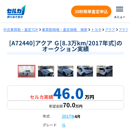
30秒簡単査定申込
メニュー
中古車買取・査定TOP
車買取相場・査定価格 検索
トヨタ
アクア
アクア
[A72440]アクア Ｇ[8.3万km/2017年式]の
オークション実績
❮
❯
1
/
16
46.0
セルカ実績
万円
70.0
希望金額
万円
2017
4
年式
年
月
Ｇ
グレード