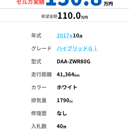
セルカ実績
万円
110.0
希望金額
万円
年式
2017
10
年
月
グレード
ハイブリッドＧｉ
型式
DAA-ZWR80G
走行距離
41,364
km
カラー
ホワイト
排気量
1790
cc
修復歴
なし
入札数
40
件