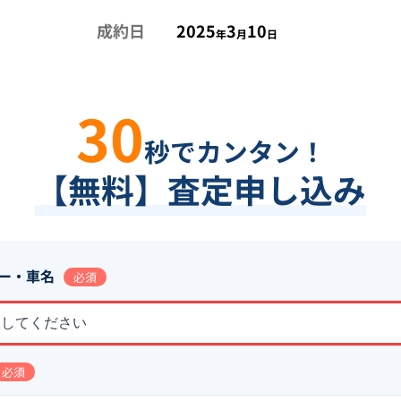
成約日
2025
3
10
年
月
日
30
秒でカンタン！
【無料】査定申し込み
ー・車名
必須
択してください
必須