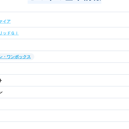
ァイア
リッドＧｉ
ン・ワンボックス
ト
ン