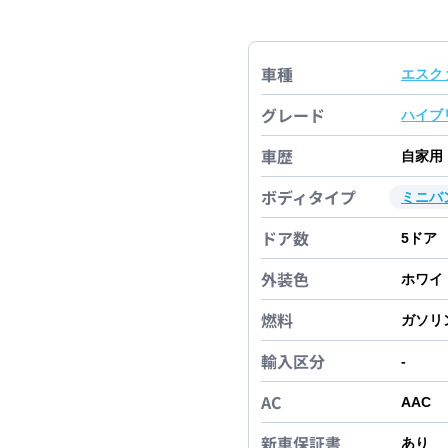
車種
エスク
グレード
ハイブ
車歴
自家用
ボディタイプ
ミニバ
ドア数
5
ドア
外装色
ホワイ
燃料
ガソリ
輸入区分
-
AC
AAC
新車保証書
あり