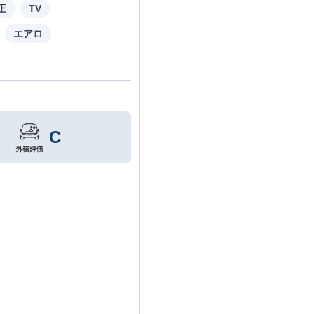
正
TV
エアロ
C