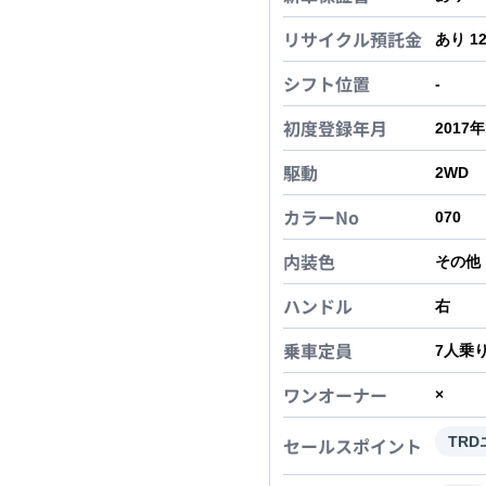
リサイクル預託金
あり 1
シフト位置
-
初度登録年月
2017
駆動
2WD
カラーNo
070
内装色
その他
ハンドル
右
乗車定員
7
人乗
ワンオーナー
×
セールスポイント
TR