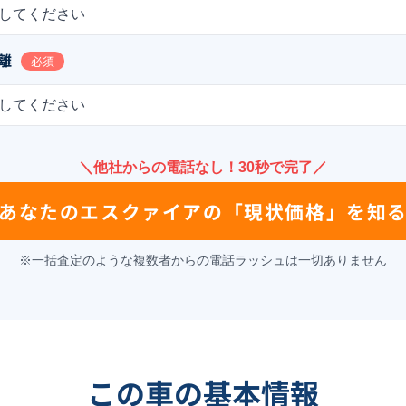
してください
離
必須
してください
＼他社からの電話なし！30秒で完了／
あなたの
エスクァイア
の
「現状価格」を知
※一括査定のような複数者からの電話ラッシュは一切ありません
この車の基本情報