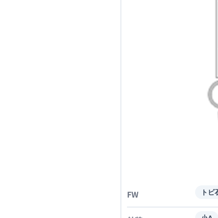
FW
トビ