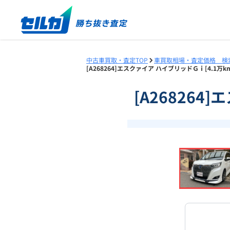
中古車買取・査定TOP
車買取相場・査定価格 検
[A268264]エスクァイア ハイブリッドＧｉ[4.1万
[A268264
❮