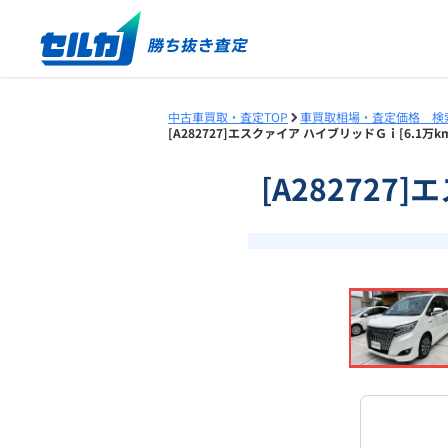
中古車買取・査定TOP
車買取相場・査定価格 検
[A282727]エスクァイア ハイブリッドＧｉ[6.1万
[A282727
❮