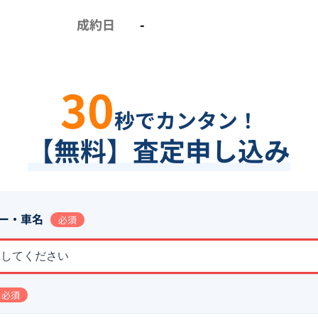
成約日
-
30
秒でカンタン！
【無料】査定申し込み
ー・車名
必須
択してください
必須