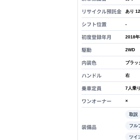
リサイクル預託金
あり 1
シフト位置
-
初度登録年月
2018
駆動
2WD
内装色
ブラッ
ハンドル
右
乗車定員
7
人乗
ワンオーナー
×
取説
装備品
フル
ツイ