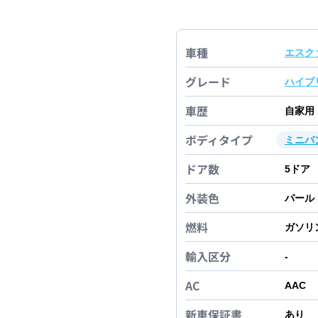
車種
エスク
グレード
ハイブ
車歴
自家用
ボディタイプ
ミニバ
ドア数
5
ドア
外装色
パール
燃料
ガソリ
輸入区分
-
AC
AAC
新車保証書
あり