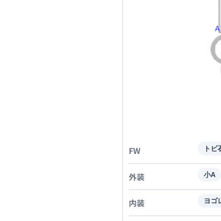
FW
トビ
外装
小A
内装
ヨゴ