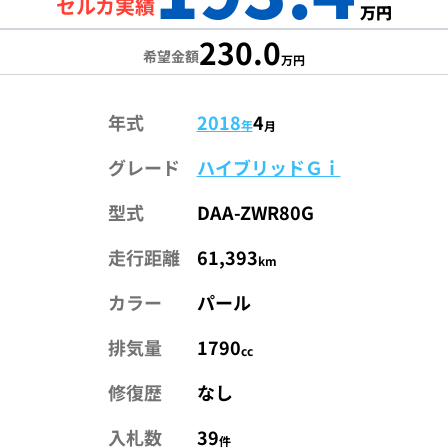
セルカ実績
万円
230.0
希望金額
万円
年式
2018
4
年
月
グレード
ハイブリッドＧｉ
型式
DAA-ZWR80G
走行距離
61,393
km
カラー
パール
排気量
1790
cc
修復歴
なし
入札数
39
件