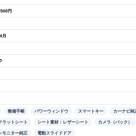
2500円
年4月
ク
り
整備手帳
パワーウィンドウ
スマートキー
カーナビ純
フラットシート
シート素材：レザーシート
カメラ（バック）
ンモニター純正
電動スライドドア