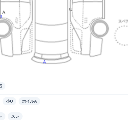
石
小U
ホイルA
レ
スレ