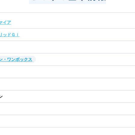
ァイア
リッドＧｉ
ン・ワンボックス
ン