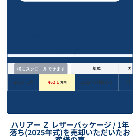
ハリアー Ｚ レザーパッケージ/1年
落ち(2025年式)のオークションデー
タ一覧
査定時期
セルカ実績
年式
カラー
横にスクロールできます
2026年1月
462.1
2025
年 (
令和7年
)
パール
万円
ハリアー Ｚ レザーパッケージ / 1年
落ち(2025年式)を売却いただいたお
客様の声