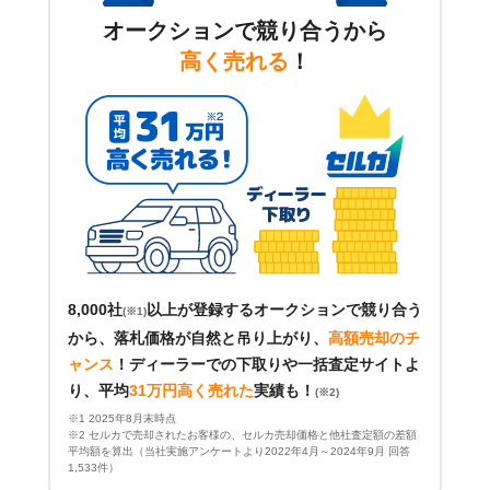
オークションで競り合うから
高く売れる
！
8,000社
以上が登録するオークションで競り合う
(※1)
から、落札価格が自然と吊り上がり、
高額売却のチ
ャンス
！
ディーラーでの下取りや一括査定サイトよ
り、平均
31万円高く売れた
実績も！
(※2)
※1 2025年8月末時点
※2 セルカで売却されたお客様の、セルカ売却価格と他社査定額の差額
平均額を算出（当社実施アンケートより2022年4月～2024年9月 回答
1,533件）