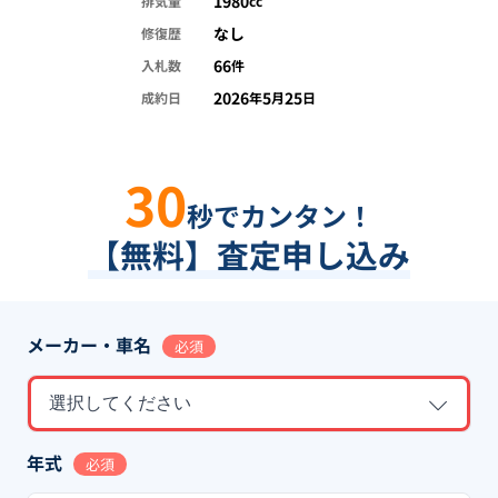
1980
排気量
cc
なし
修復歴
66
入札数
件
2026
5
25
成約日
年
月
日
30
秒でカンタン！
【無料】査定申し込み
メーカー・車名
必須
選択してください
年式
必須