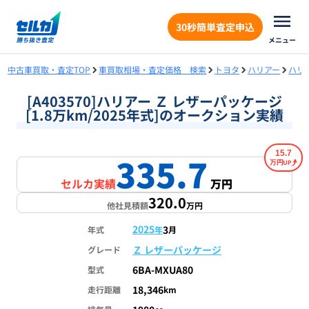
30秒簡単査定申込
メニュー
中古車買取・査定TOP
車買取相場・査定価格 検索
トヨタ
ハリアー
ハリ
[A403570]ハリアー Ｚ レザーパッケージ
[1.8万km/2025年式]のオークション実績
15.7
335.7
万円
セルカ実績
万円
320.0
他社見積額
万円
2025
3
年式
年
月
Ｚ レザーパッケージ
グレード
6BA-MXUA80
型式
18,346
走行距離
km