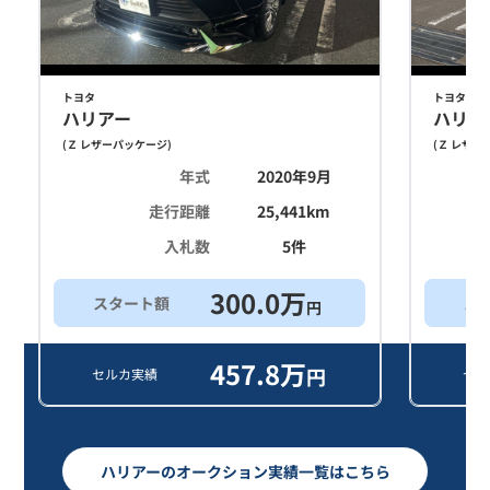
トヨタ
トヨタ
ハリアー
ハリア
(
Ｚ レザーパッケージ
)
(
Ｚ レザー
年式
2020年9月
走行距離
25,441
km
入札数
5
件
300.0
万
スタート額
ス
円
457.8
万
円
セルカ実績
セル
ハリアーのオークション実績一覧はこちら