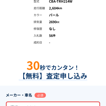
CBA-TRH214W
型式
2,604
走行距離
km
パール
カラー
2690
排気量
cc
なし
修復歴
56
入札数
件
-
成約日
30
秒でカンタン！
【無料】査定申し込み
メーカー・車名
必須