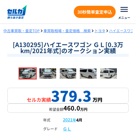
30秒簡単査定申込
メニュー
中古車買取・査定TOP
車買取相場・査定価格 検索
トヨタ
ハイエースワゴ
[A130295]ハイエースワゴン ＧＬ[0.3万
km/2021年式]のオークション実績
❮
❯
1
/
18
379.3
セルカ実績
万円
460.0
希望金額
万円
2021
4
年式
年
月
ＧＬ
グレード