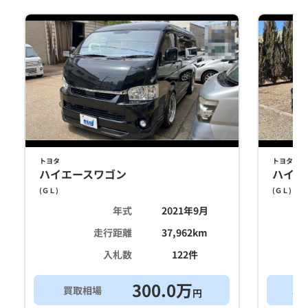
トヨタ
トヨタ
ハイエースワゴン
ハイエ
(
ＧＬ
)
(
ＧＬ
)
年式
2021年9月
走行距離
37,962
km
入札数
122
件
300.0
万
買取相場
ス
円