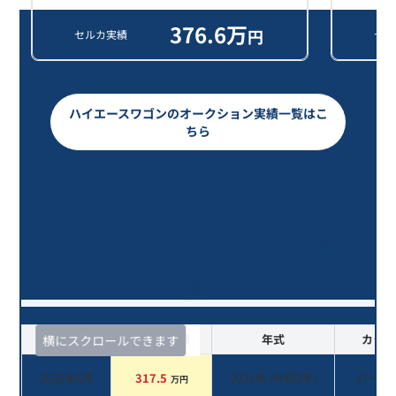
376.6
万
円
セルカ実績
セル
ハイエースワゴンのオークション実績一覧はこ
ちら
ハイエースワゴン ＧＬ/5年落ち
(2021年式)のオークションデータ一
覧
査定時期
セルカ実績
年式
カラー
横にスクロールできます
2026年6月
317.5
2021
年 (
令和3年
)
パール
万円