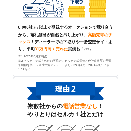
8,000社
以上が登録するオークションで競り合う
(※1)
から、落札価格が自然と吊り上がり、
高額売却のチ
ャンス
！
ディーラーでの下取りや一括査定サイトよ
り、平均
31万円高く売れた
実績も！
(※2)
※1 2025年8月末時点
※2 セルカで売却されたお客様の、セルカ売却価格と他社査定額の差額
平均額を算出（当社実施アンケートより2022年4月～2024年9月 回答
1,533件）
複数社からの
電話営業なし
！
やりとりはセルカ１社とだけ