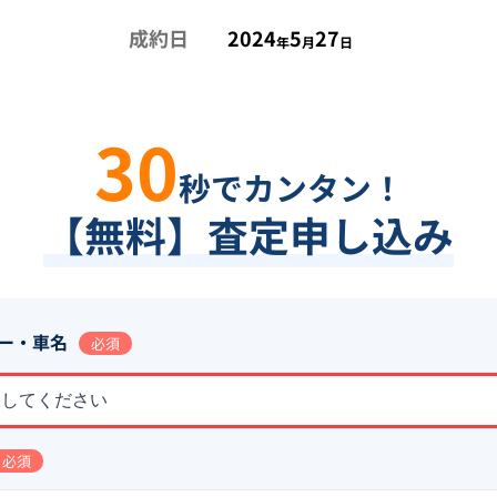
成約日
2024
5
27
年
月
日
30
秒でカンタン！
【無料】査定申し込み
ー・車名
必須
択してください
必須