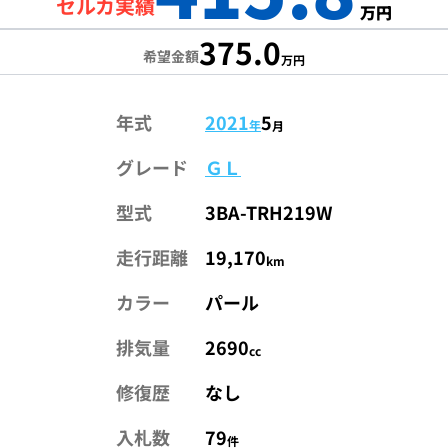
セルカ実績
万円
375.0
希望金額
万円
年式
2021
5
年
月
グレード
ＧＬ
型式
3BA-TRH219W
走行距離
19,170
km
カラー
パール
排気量
2690
cc
修復歴
なし
入札数
79
件