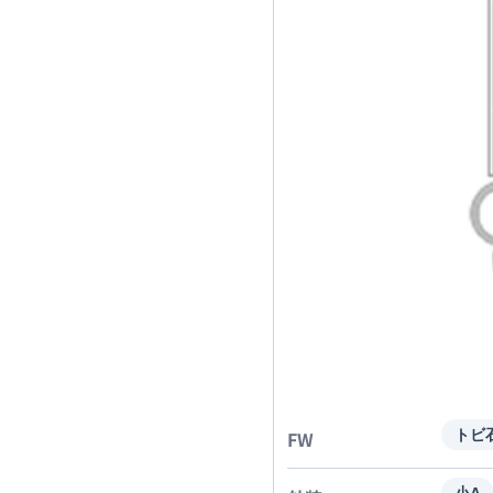
FW
トビ