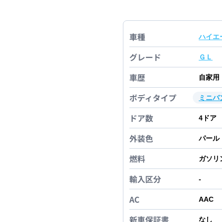
車種
ハイエ
グレード
ＧＬ
車歴
自家用
ボディタイプ
ミニバ
ドア数
4
ドア
外装色
パール
燃料
ガソリ
輸入区分
-
AC
AAC
新車保証書
なし