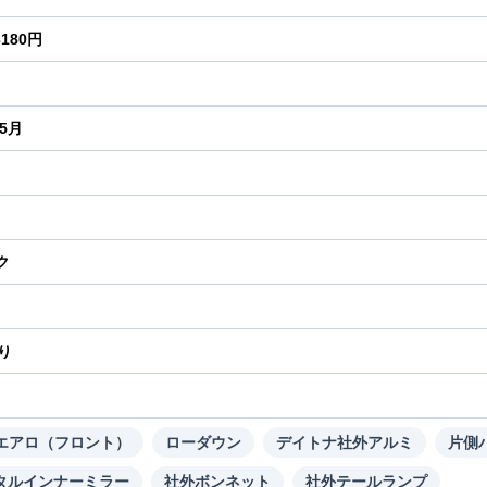
3180円
年5月
ク
り
Dエアロ（フロント）
ローダウン
デイトナ社外アルミ
片側
タルインナーミラー
社外ボンネット
社外テールランプ