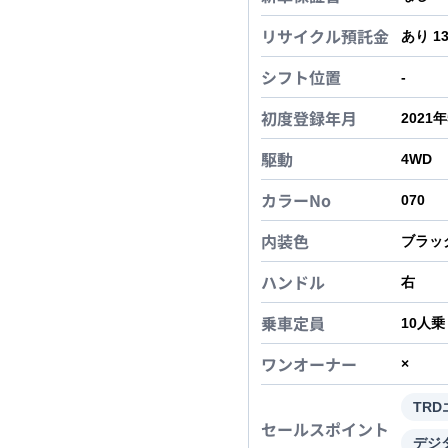
リサイクル預託金
あり 1
シフト位置
-
初度登録年月
2021
駆動
4WD
カラーNo
070
内装色
ブラッ
ハンドル
右
乗車定員
10
人乗
ワンオーナー
×
TR
セールスポイント
デジ