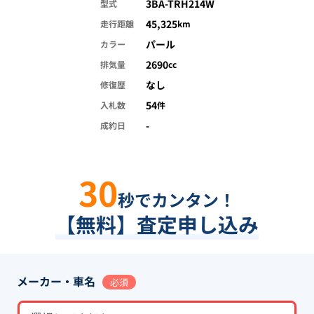
3BA-TRH214W
型式
45,325
走行距離
km
パール
カラー
2690
排気量
cc
なし
修復歴
54
入札数
件
-
成約日
30
秒でカンタン！
【無料】査定申し込み
メーカー・車名
必須