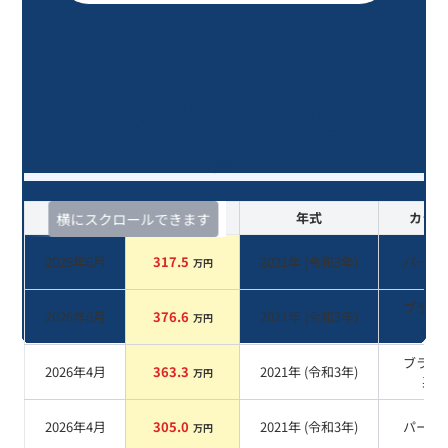
ハイエースワゴン ＧＬ/5年落ち
(2021年式)のオークションデータ一
覧
査定時期
セルカ実績
年式
カラー
横にスクロールできます
2026年6月
317.5
2021
年 (
令和3年
)
パール
万円
ブラッ
2026年6月
376.6
2021
年 (
令和3年
)
万円
系
ブラッ
2026年4月
363.3
2021
年 (
令和3年
)
万円
系
2026年4月
305.0
2021
年 (
令和3年
)
パール
万円