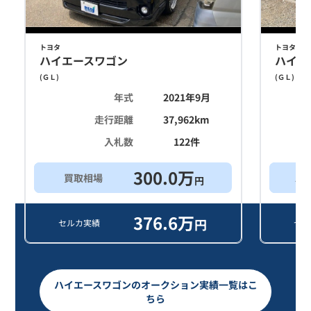
トヨタ
トヨタ
ハイエースワゴン
ハイエ
(
ＧＬ
)
(
ＧＬ
)
年式
2021年9月
走行距離
37,962
km
入札数
122
件
300.0
万
買取相場
ス
円
376.6
万
円
セルカ実績
セル
ハイエースワゴンのオークション実績一覧はこ
ちら