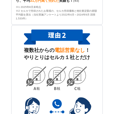
り、平均
31万円高く売れた
実績も！
(※2)
※1 2025年8月末時点
※2 セルカで売却されたお客様の、セルカ売却価格と他社査定額の差額
平均額を算出（当社実施アンケートより2022年4月～2024年9月 回答
1,533件）
複数社からの
電話営業なし
！
やりとりはセルカ１社とだけ