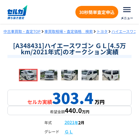
30秒簡単査定申込
メニュー
中古車買取・査定TOP
車買取相場・査定価格 検索
トヨタ
ハイエースワゴ
[A348431]ハイエースワゴン ＧＬ[4.5万
km/2021年式]のオークション実績
❮
❯
1
/
18
303.4
セルカ実績
万円
440.0
希望金額
万円
2021
2
年式
年
月
ＧＬ
グレード