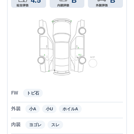
4.5
B
B
FW
トビ石
外装
小A
小U
ホイルA
内装
ヨゴレ
スレ