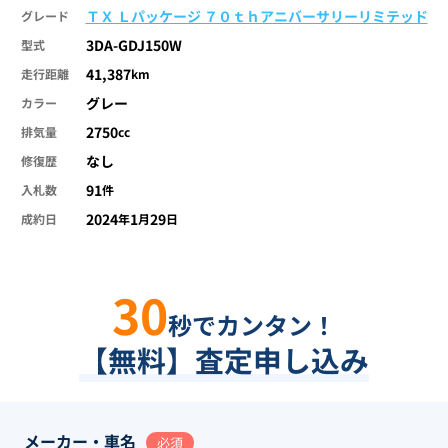
ＴＸ Ｌパッケージ ７０ｔｈアニバーサリーリミテッド
グレード
3DA-GDJ150W
型式
41,387
走行距離
km
グレー
カラー
2750
排気量
cc
なし
修復歴
91
入札数
件
2024
1
29
成約日
年
月
日
30
秒でカンタン！
【無料】査定申し込み
メーカー・車名
必須