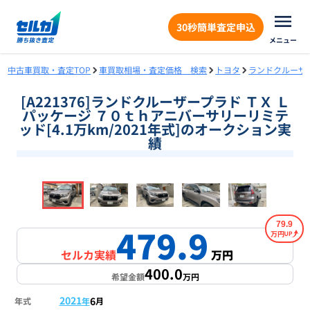
30秒簡単査定申込
メニュー
中古車買取・査定TOP
車買取相場・査定価格 検索
トヨタ
ランドクルーザ
[A221376]ランドクルーザープラド ＴＸ Ｌ
パッケージ ７０ｔｈアニバーサリーリミテ
ッド[4.1万km/2021年式]のオークション実
績
❮
❯
1
/
18
79.9
479.9
万円
セルカ実績
万円
400.0
希望金額
万円
2021
6
年式
年
月