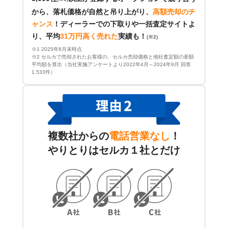
から、落札価格が自然と吊り上がり、
高額売却のチ
ャンス
！
ディーラーでの下取りや一括査定サイトよ
り、平均
31万円高く売れた
実績も！
(※2)
※1 2025年8月末時点
※2 セルカで売却されたお客様の、セルカ売却価格と他社査定額の差額
平均額を算出（当社実施アンケートより2022年4月～2024年9月 回答
1,533件）
複数社からの
電話営業なし
！
やりとりはセルカ１社とだけ