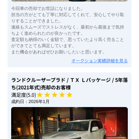
今回車の売却でお世話になりました。
担当の方がとても丁寧に対応してくれて、安心してやり取
りすることができました。
連絡もスムーズでストレスがなく、最初から最後まで気持
ちよく進められたのが良かったです。
査定額も納得のいく金額で、思っていたより高く売ること
ができてとても満足しています。
また機会があればぜひお願いしたいと思います。
オークション実績詳細を見る
ランドクルーザープラド
/ ＴＸ Ｌパッケージ
/ 5年落
ち(2021年式)
売却のお客様
満足度(
5
.0)
成約日：
2026年1月