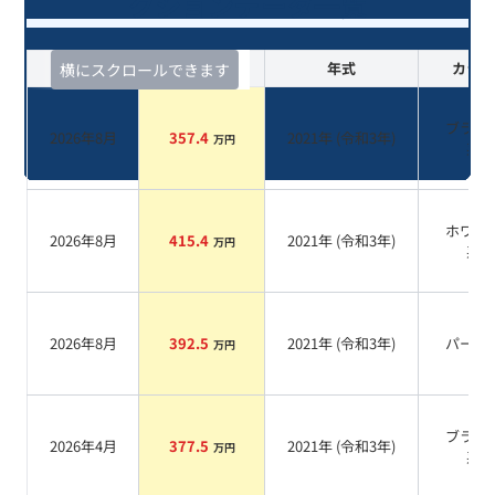
クションデータ一覧
査定時期
セルカ実績
年式
カラー
横にスクロールできます
ブラッ
2026年8月
357.4
2021
年 (
令和3年
)
万円
系
ホワイ
2026年8月
415.4
2021
年 (
令和3年
)
万円
系
2026年8月
392.5
2021
年 (
令和3年
)
パール
万円
ブラッ
2026年4月
377.5
2021
年 (
令和3年
)
万円
系