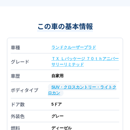
この車の基本情報
車種
ランドクルーザープラド
ＴＸ Ｌパッケージ ７０ｔｈアニバー
グレード
サリーリミテッド
車歴
自家用
SUV・クロスカントリー・ライトク
ボディタイプ
ロカン
ドア数
5
ドア
外装色
グレー
燃料
ディーゼル