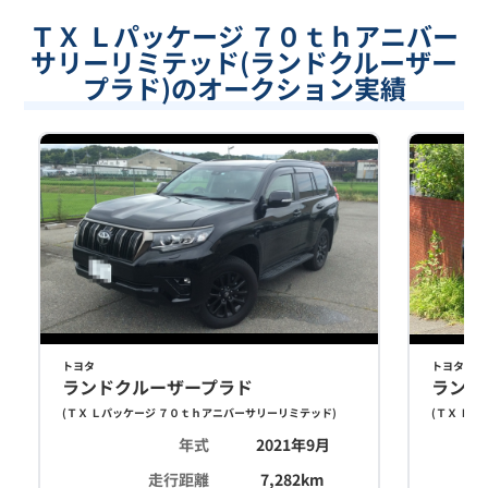
ＴＸ Ｌパッケージ ７０ｔｈアニバー
サリーリミテッド(ランドクルーザー
プラド)のオークション実績
トヨタ
トヨタ
ランドクルーザープラド
ランド
(
ＴＸ Ｌパッケージ ７０ｔｈアニバーサリーリミテッド
)
(
ＴＸ Ｌパ
年式
2021年9月
走行距離
7,282
km