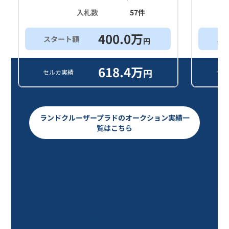
入札数
57
件
400.0
万
スタート額
ス
円
618.4
万
円
セルカ実績
セル
ランドクルーザープラドのオークション実績一
覧はこちら
ランドクルーザープラド ＴＸ Ｌパ
ッケージ ７０ｔｈアニバーサリーリ
ミテッド/5年落ち(2021年式)のオー