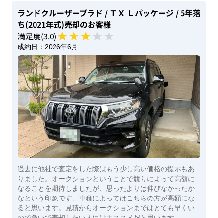
ランドクルーザープラド
/ ＴＸ Ｌパッケージ
/ 5年落
ち(2021年式)
売却のお客様
満足度(
3
.0)
成約日：
2026年6月
過去に他社で査定をした際はもう少し高い価格の提示もあ
りました。オークションということで競りによって高額に
なることを期待しましたが、思ったよりは伸びなかったか
なという印象です。車種によってはこちらの方が高額にな
ると思います。見積からオークションまではとても早くい
ので急いで売却したい人にはオススメだと思います。