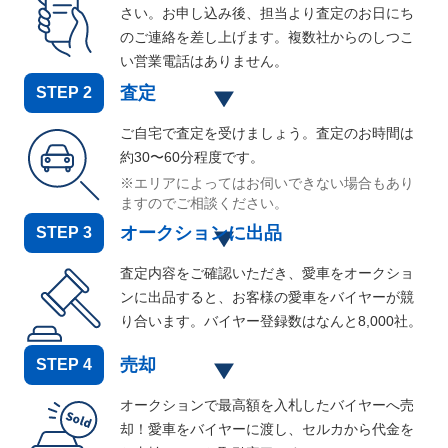
さい。お申し込み後、担当より査定のお日にち
のご連絡を差し上げます。複数社からのしつこ
い営業電話はありません。
査定
STEP
2
ご自宅で査定を受けましょう。査定のお時間は
約30〜60分程度です。
※エリアによってはお伺いできない場合もあり
ますのでご相談ください。
オークションに出品
STEP
3
査定内容をご確認いただき、愛車をオークショ
ンに出品すると、お客様の愛車をバイヤーが競
り合います。バイヤー登録数はなんと
8,000
社。
売却
STEP
4
オークションで最高額を入札したバイヤーへ売
却！愛車をバイヤーに渡し、セルカから代金を