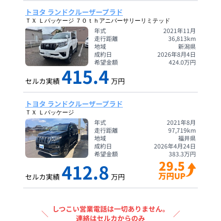
トヨタ ランドクルーザープラド
ＴＸ Ｌパッケージ ７０ｔｈアニバーサリーリミテッド
年式
2021年11月
走行距離
36,813
km
地域
新潟県
成約日
2026年8月4日
希望金額
424.0
万円
415.4
セルカ実績
万円
トヨタ ランドクルーザープラド
ＴＸ Ｌパッケージ
年式
2021年8月
走行距離
97,719
km
地域
福井県
成約日
2026年4月24日
希望金額
383.3
万円
29.5
412.8
万円UP
セルカ実績
万円
しつこい営業電話は一切ありません。
＼
／
連絡はセルカからのみ