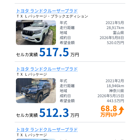
トヨタ ランドクルーザープラド
ＴＸ Ｌパッケージ・ブラックエディション
年式
2021年5月
走行距離
28,917
km
地域
富山県
成約日
2026年5月8日
希望金額
520.0
万円
517.5
セルカ実績
万円
トヨタ ランドクルーザープラド
ＴＸ Ｌパッケージ
年式
2021年2月
走行距離
18,946
km
地域
神奈川県
成約日
2026年5月15日
希望金額
443.5
万円
68.8
512.3
万円UP
セルカ実績
万円
トヨタ ランドクルーザープラド
ＴＸ Ｌパッケージ