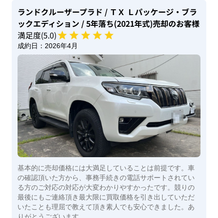
ランドクルーザープラド
/ ＴＸ Ｌパッケージ・ブラ
ックエディション
/ 5年落ち(2021年式)
売却のお客様
満足度(
5
.0)
成約日：
2026年4月
基本的に売却価格には大満足していることは前提です。車
の確認頂いた方から、事務手続きの電話サポートされてい
る方のご対応の対応が大変わかりやすかったです。競りの
最後にもご連絡頂き最大限に買取価格を引き出していただ
いたことも理屈で教えて頂き素人でも安心できました。あ
りがとうございます。