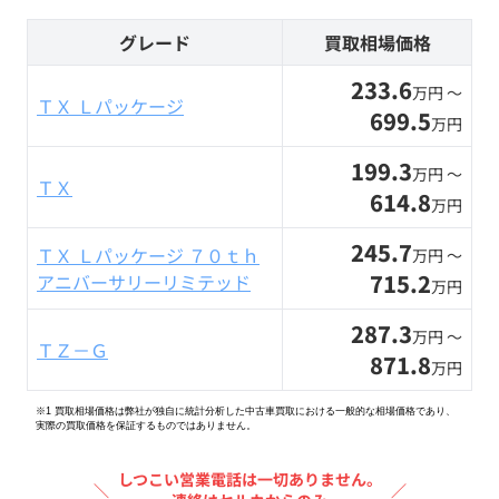
グレード
買取相場価格
233.6
万円 〜
ＴＸ Ｌパッケージ
699.5
万円
199.3
万円 〜
ＴＸ
614.8
万円
245.7
ＴＸ Ｌパッケージ ７０ｔｈ
万円 〜
715.2
アニバーサリーリミテッド
万円
287.3
万円 〜
ＴＺ－Ｇ
871.8
万円
※1 買取相場価格は弊社が独自に統計分析した中古車買取における一般的な相場価格であり、
実際の買取価格を保証するものではありません。
しつこい営業電話は一切ありません。
＼
／