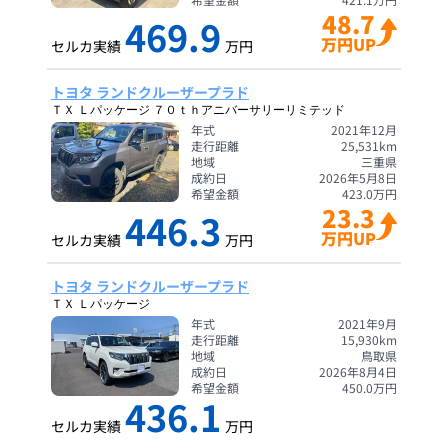
48.7
469.9
万円UP
セルカ実績
万円
トヨタ ランドクルーザープラド
ＴＸ Ｌパッケージ ７０ｔｈアニバーサリーリミテッド
年式
2021年12月
走行距離
25,531
km
地域
三重県
成約日
2026年5月8日
希望金額
423.0
万円
23.3
446.3
万円UP
セルカ実績
万円
トヨタ ランドクルーザープラド
ＴＸ Ｌパッケージ
年式
2021年9月
走行距離
15,930
km
地域
鳥取県
成約日
2026年8月4日
希望金額
450.0
万円
436.1
セルカ実績
万円