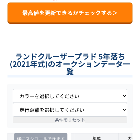
最高値を更新できるかチェックする＞
ランドクルーザープラド 5年落ち
(2021年式)のオークションデータ一
覧
条件をリセット
査定時期
セルカ実績
年式
カラー
横にスクロールできます