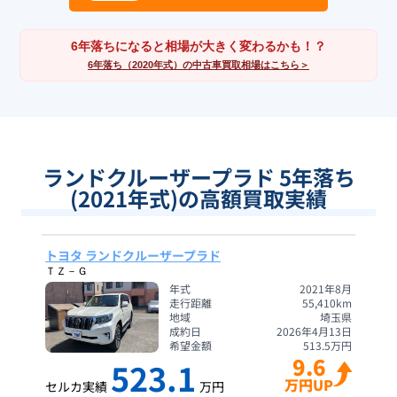
6年落ちになると相場が大きく変わるかも！？
6年落ち（2020年式）の中古車買取相場はこちら＞
ランドクルーザープラド 5年落ち
(2021年式)の高額買取実績
トヨタ ランドクルーザープラド
ＴＺ－Ｇ
年式
2021年8月
走行距離
55,410
km
地域
埼玉県
成約日
2026年4月13日
希望金額
513.5
万円
9.6
523.1
万円UP
セルカ実績
万円