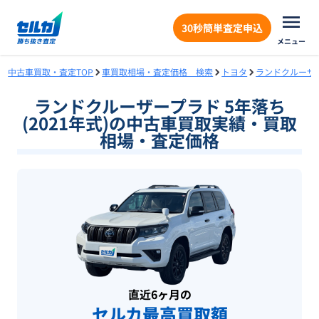
30秒簡単査定申込
メニュー
中古車買取・査定TOP
車買取相場・査定価格 検索
トヨタ
ランドクルーザ
ランドクルーザープラド 5年落ち
(2021年式)の中古車買取実績・買取
相場・査定価格
直近6ヶ月の
セルカ最高買取額