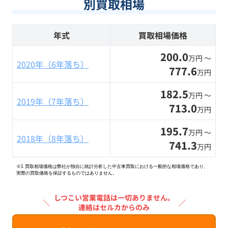
別買取相場
年式
買取相場価格
200.0
万円 〜
2020年（6年落ち）
777.6
万円
182.5
万円 〜
2019年（7年落ち）
713.0
万円
195.7
万円 〜
2018年（8年落ち）
741.3
万円
※1 買取相場価格は弊社が独自に統計分析した中古車買取における一般的な相場価格であり、
実際の買取価格を保証するものではありません。
しつこい営業電話は一切ありません。
＼
／
連絡はセルカからのみ