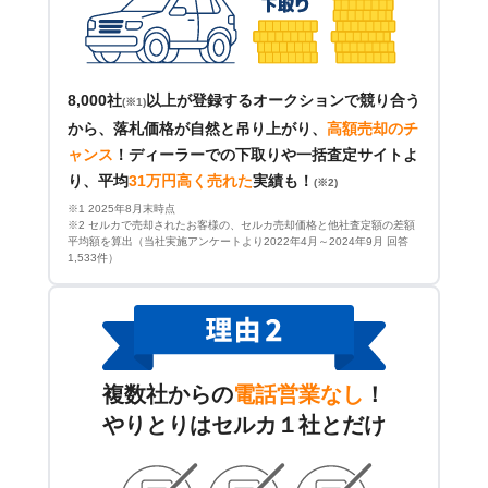
8,000社
以上が登録するオークションで競り合う
(※1)
から、落札価格が自然と吊り上がり、
高額売却のチ
ャンス
！
ディーラーでの下取りや一括査定サイトよ
り、平均
31万円高く売れた
実績も！
(※2)
※1 2025年8月末時点
※2 セルカで売却されたお客様の、セルカ売却価格と他社査定額の差額
平均額を算出（当社実施アンケートより2022年4月～2024年9月 回答
1,533件）
複数社からの
電話営業なし
！
やりとりはセルカ１社とだけ