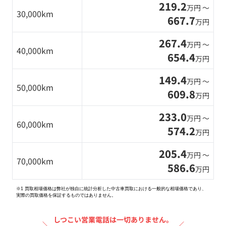
219.2
万円 〜
30,000km
667.7
万円
267.4
万円 〜
40,000km
654.4
万円
149.4
万円 〜
50,000km
609.8
万円
233.0
万円 〜
60,000km
574.2
万円
205.4
万円 〜
70,000km
586.6
万円
※1 買取相場価格は弊社が独自に統計分析した中古車買取における一般的な相場価格であり、
実際の買取価格を保証するものではありません。
しつこい営業電話は一切ありません。
＼
／