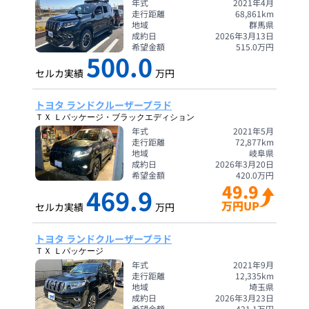
年式
2021年4月
走行距離
68,861
km
地域
群馬県
成約日
2026年3月13日
希望金額
515.0
万円
500.0
セルカ実績
万円
トヨタ ランドクルーザープラド
ＴＸ Ｌパッケージ・ブラックエディション
年式
2021年5月
走行距離
72,877
km
地域
岐阜県
成約日
2026年3月20日
希望金額
420.0
万円
49.9
469.9
万円UP
セルカ実績
万円
トヨタ ランドクルーザープラド
ＴＸ Ｌパッケージ
年式
2021年9月
走行距離
12,335
km
地域
埼玉県
成約日
2026年3月23日
希望金額
421.1
万円