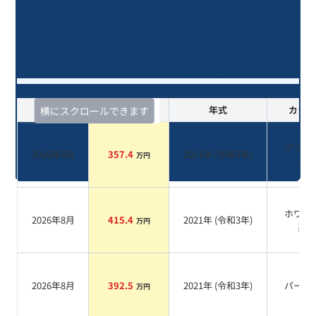
ランドクルーザープラド ＴＸ Ｌパ
ッケージ ７０ｔｈアニバーサリーリ
ミテッド/5年落ち(2021年式)のオー
クションデータ一覧
査定時期
セルカ実績
年式
カラー
横にスクロールできます
ブラッ
2026年8月
357.4
2021
年 (
令和3年
)
万円
系
ホワイ
2026年8月
415.4
2021
年 (
令和3年
)
万円
系
2026年8月
392.5
2021
年 (
令和3年
)
パール
万円