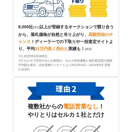
8,000社
以上が登録するオークションで競り合う
(※1)
から、落札価格が自然と吊り上がり、
高額売却のチ
ャンス
！
ディーラーでの下取りや一括査定サイトよ
り、平均
31万円高く売れた
実績も！
(※2)
※1 2025年8月末時点
※2 セルカで売却されたお客様の、セルカ売却価格と他社査定額の差額
平均額を算出（当社実施アンケートより2022年4月～2024年9月 回答
1,533件）
複数社からの
電話営業なし
！
やりとりはセルカ１社とだけ