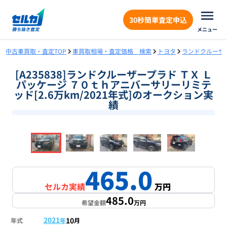
30秒簡単査定申込
メニュー
中古車買取・査定TOP
車買取相場・査定価格 検索
トヨタ
ランドクルーザ
[A235838]ランドクルーザープラド ＴＸ Ｌ
パッケージ ７０ｔｈアニバーサリーリミテ
ッド[2.6万km/2021年式]のオークション実
績
❮
❯
1
/
18
465.0
セルカ実績
万円
485.0
希望金額
万円
2021
10
年式
年
月