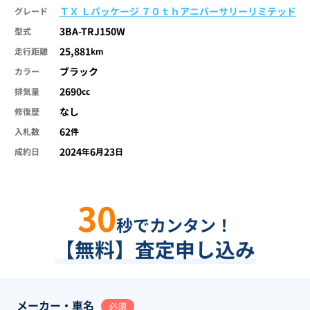
ＴＸ Ｌパッケージ ７０ｔｈアニバーサリーリミテッド
グレード
3BA-TRJ150W
型式
25,881
走行距離
km
ブラック
カラー
2690
排気量
cc
なし
修復歴
62
入札数
件
2024
6
23
成約日
年
月
日
30
秒でカンタン！
【無料】査定申し込み
メーカー・車名
必須