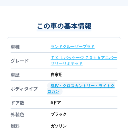
この車の基本情報
車種
ランドクルーザープラド
ＴＸ Ｌパッケージ ７０ｔｈアニバー
グレード
サリーリミテッド
車歴
自家用
SUV・クロスカントリー・ライトク
ボディタイプ
ロカン
ドア数
5
ドア
外装色
ブラック
燃料
ガソリン