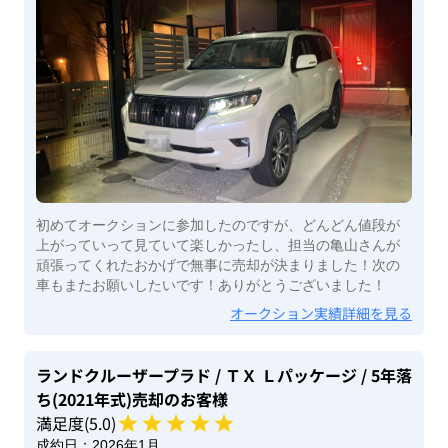
初めてオークションに参加したのですが、どんどん値段が
上がっていって見ていて楽しかったし、担当の亀山さんが
頑張ってくれたおかげで無事に売却が決まりました！次の
車もまたお願いしたいです！ありがとうございました！
オークション実績詳細を見る
ランドクルーザープラド
/ ＴＸ Ｌパッケージ
/ 5年落
ち(2021年式)
売却のお客様
満足度(
5
.0)
成約日：
2026年1月