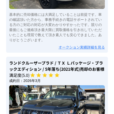
基本的に売却価格には大満足していることは前提です。車
の確認頂いた方から、事務手続きの電話サポートされてい
る方のご対応の対応が大変わかりやすかったです。競りの
最後にもご連絡頂き最大限に買取価格を引き出していただ
いたことも理屈で教えて頂き素人でも安心できました。あ
りがとうございます。
オークション実績詳細を見る
ランドクルーザープラド
/ ＴＸ Ｌパッケージ・ブラ
ックエディション
/ 5年落ち(2021年式)
売却のお客様
満足度(
5
.0)
成約日：
2026年3月