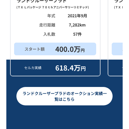
ランドクルーザープラド
ランド
(
ＴＸ Ｌパッケージ ７０ｔｈアニバーサリーリミテッド
)
(
ＴＸ Ｌパ
年式
2021年9月
走行距離
7,282
km
入札数
57
件
400.0
万
スタート額
ス
円
618.4
万
円
セルカ実績
セル
ランドクルーザープラドのオークション実績一
覧はこちら