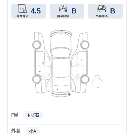
4.5
B
B
FW
トビ石
外装
小A