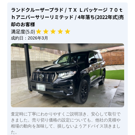
ランドクルーザープラド
/ ＴＸ Ｌパッケージ ７０ｔ
ｈアニバーサリーリミテッド
/ 4年落ち(2022年式)
売
却のお客様
満足度(
5
.0)
成約日：
2026年3月
査定時に丁寧にわかりやすくご説明頂き、安心して取引で
きました。売り切り価格の設定についても、他社の見積や
相場の動向を加味して、損しないようアドバイス頂きまし
た。