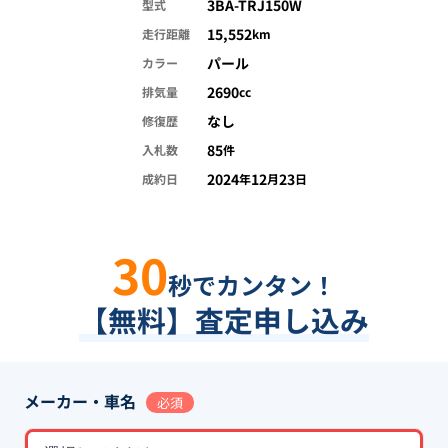
3BA-TRJ150W
型式
15,552
走行距離
km
パール
カラー
2690
排気量
cc
なし
修復歴
85
入札数
件
2024
12
23
成約日
年
月
日
30
秒でカンタン！
【無料】査定申し込み
メーカー・車名
必須