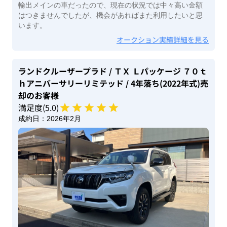
輸出メインの車だったので、現在の状況では中々高い金額
はつきませんでしたが、機会があればまた利用したいと思
います。
オークション実績詳細を見る
ランドクルーザープラド
/ ＴＸ Ｌパッケージ ７０ｔ
ｈアニバーサリーリミテッド
/ 4年落ち(2022年式)
売
却のお客様
満足度(
5
.0)
成約日：
2026年2月