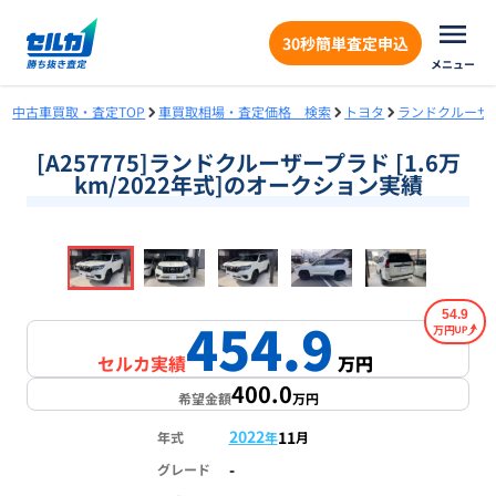
30秒簡単査定申込
メニュー
中古車買取・査定TOP
車買取相場・査定価格 検索
トヨタ
ランドクルーザ
[A257775]ランドクルーザープラド [1.6万
km/2022年式]のオークション実績
❮
❯
1
/
18
54.9
454.9
万円
セルカ実績
万円
400.0
希望金額
万円
2022
11
年式
年
月
-
グレード