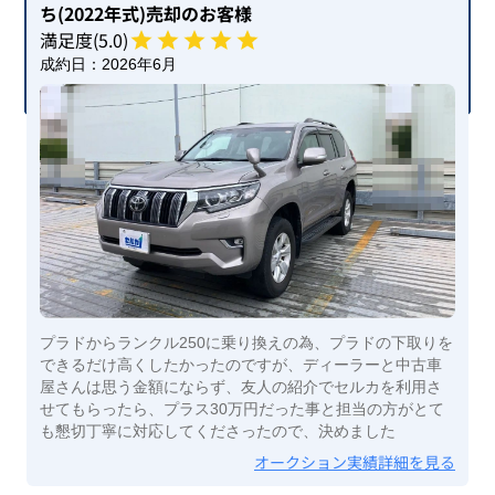
ち(2022年式)
売却のお客様
満足度(
5
.0)
成約日：
2026年6月
プラドからランクル250に乗り換えの為、プラドの下取りを
できるだけ高くしたかったのですが、ディーラーと中古車
屋さんは思う金額にならず、友人の紹介でセルカを利用さ
せてもらったら、プラス30万円だった事と担当の方がとて
も懇切丁寧に対応してくださったので、決めました
オークション実績詳細を見る