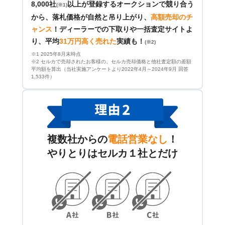
8,000社
以上が登録するオークションで競り合う
(※1)
から、落札価格が自然と吊り上がり、
高額売却のチ
ャンス
！
ディーラーでの下取りや一括査定サイトよ
り、平均
31万円高く売れた
実績も！
(※2)
※1 2025年8月末時点
※2 セルカで売却されたお客様の、セルカ売却価格と他社査定額の差額
平均額を算出（当社実施アンケートより2022年4月～2024年9月 回答
1,533件）
複数社からの
電話営業なし
！
やりとりはセルカ１社とだけ