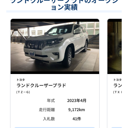
ョン実績
トヨタ
トヨタ
ランドクルーザープラド
ランド
(
ＴＺ－Ｇ
)
(
ＴＸ Ｌパ
年式
2023年4月
走行距離
9,172
km
入札数
41
件