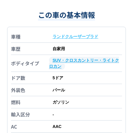
この車の基本情報
車種
ランドクルーザープラド
車歴
自家用
SUV・クロスカントリー・ライトク
ボディタイプ
ロカン
ドア数
5
ドア
外装色
パール
燃料
ガソリン
輸入区分
-
AC
AAC