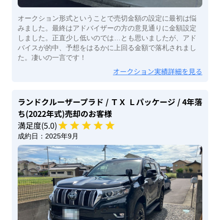
オークション形式ということで売切金額の設定に最初は悩
みました。最終はアドバイザーの方の意見通りに金額設定
しました。正直少し低いのでは…とも思いましたが、アド
バイスが的中、予想をはるかに上回る金額で落札されまし
た。凄いの一言です！
オークション実績詳細を見る
ランドクルーザープラド
/ ＴＸ Ｌパッケージ
/ 4年落
ち(2022年式)
売却のお客様
満足度(
5
.0)
成約日：
2025年9月