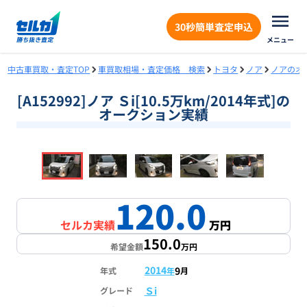
30秒簡単査定申込
メニュー
中古車買取・査定TOP
車買取相場・査定価格 検索
トヨタ
ノア
ノアのオ
[A152992]ノア Ｓi[10.5万km/2014年式]の
オークション実績
❮
❯
1
/
18
120.0
セルカ実績
万円
150.0
希望金額
万円
2014
9
年式
年
月
Ｓi
グレード