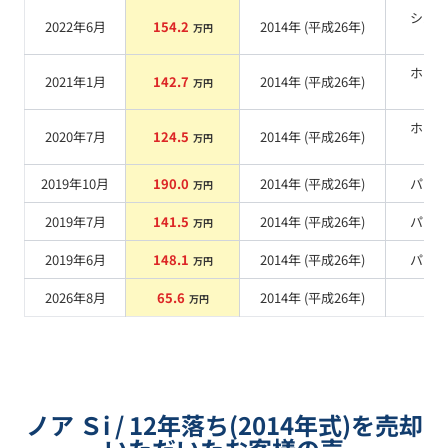
シル
2022年6月
154.2
2014
年 (
平成26年
)
万円
系
ホワ
2021年1月
142.7
2014
年 (
平成26年
)
万円
系
ホワ
2020年7月
124.5
2014
年 (
平成26年
)
万円
系
2019年10月
190.0
2014
年 (
平成26年
)
パー
万円
2019年7月
141.5
2014
年 (
平成26年
)
パー
万円
2019年6月
148.1
2014
年 (
平成26年
)
パー
万円
2026年8月
65.6
2014
年 (
平成26年
)
系
万円
ノア Ｓi / 12年落ち(2014年式)を売却