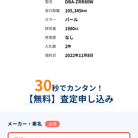
DBA-ZRR80W
型式
105,345
走行距離
km
パール
カラー
1980
排気量
cc
なし
修復歴
2
入札数
件
2022
11
8
成約日
年
月
日
30
秒でカンタン！
【無料】査定申し込み
メーカー・車名
必須