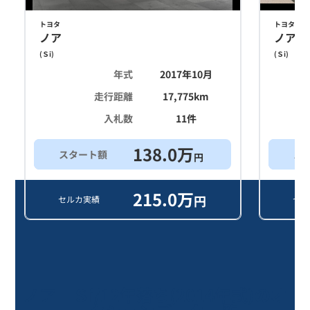
トヨタ
トヨタ
ノア
ノア
(
Ｓi
)
(
Ｓi
)
年式
2017年10月
走行距離
17,775
km
入札数
11
件
138.0
万
スタート額
ス
円
215.0
万
円
セルカ実績
セル
ノア Ｓi/12年落ち(2014年式)のオ