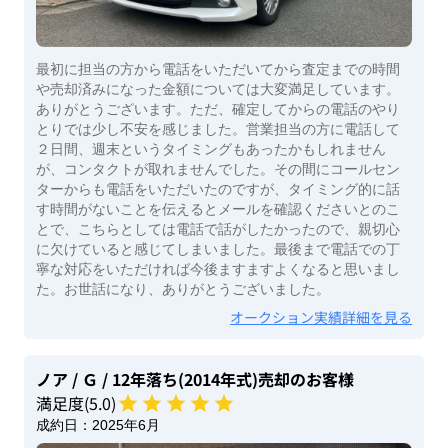
最初に担当の方から電話をいただいてから査定までの時間
や売却済みになった金額については大変満足しています。
ありがとうございます。ただ、確定してからの電話のやり
とりでは少し不安を感じました。営業担当の方に電話して
２日間、週末というタイミングもあったかもしれません
が、コンタクトが取れませんでした。その間にコールセン
ターからも電話をいただいたのですが、タイミング的に話
す時間がないことを伝えるとメールを確認くださいとのこ
とで、こちらとしては電話で話がしたかったので、親切心
に欠けていると感じてしまいました。最後まで電話での丁
寧な対応をいただければ今後ますますよくなると思いまし
た。お世話になり、ありがとうございました。
オークション実績詳細を見る
ノア
/ Ｇ
/ 12年落ち(2014年式)
売却のお客様
満足度(
5
.0)
成約日：
2025年6月