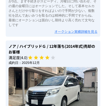
が3点。まず手続きがスピーディ。月曜日に問い合わせ、そ
の週の金曜日にはオークションでした。そして基本セルカ
さんとだけやり取りをすればよいので手間が少ない。複数
社を読んであいみつを取るのは精神的に手間ですからね。
最後にオークションは面白いし期待より高く売れて文句な
しです
オークション実績詳細を見る
ノア
/ ハイブリッドＧ
/ 12年落ち(2014年式)
売却の
お客様
満足度(
4
.0)
成約日：
2025年12月