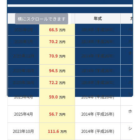
ークションデータ一覧
査定時期
セルカ実績
年式
カラ
横にスクロールできます
2026年6月
66.5
2014
年 (
平成26年
)
パー
万円
2026年3月
70.2
2014
年 (
平成26年
)
パー
万円
ホワ
2025年11月
70.9
2014
年 (
平成26年
)
万円
系
2025年10月
94.5
2014
年 (
平成26年
)
その
万円
2025年10月
72.2
2014
年 (
平成26年
)
パー
万円
シル
2025年4月
59.0
2014
年 (
平成26年
)
万円
系
ホワ
2025年4月
56.7
2014
年 (
平成26年
)
万円
系
シル
2023年10月
111.6
2014
年 (
平成26年
)
万円
系