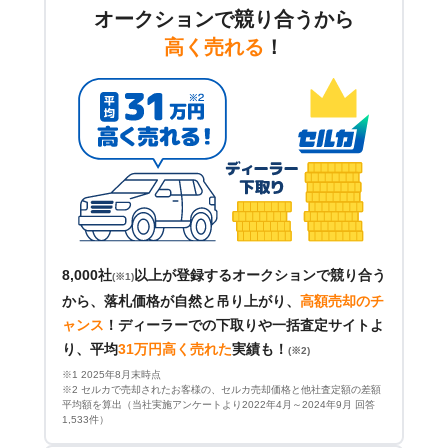
オークションで競り合うから
高く売れる
！
8,000社
以上が登録するオークションで競り合う
(※1)
から、落札価格が自然と吊り上がり、
高額売却のチ
ャンス
！
ディーラーでの下取りや一括査定サイトよ
り、平均
31万円高く売れた
実績も！
(※2)
※1 2025年8月末時点
※2 セルカで売却されたお客様の、セルカ売却価格と他社査定額の差額
平均額を算出（当社実施アンケートより2022年4月～2024年9月 回答
1,533件）