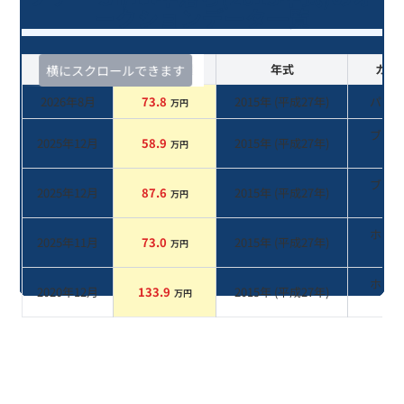
ークションデータ一覧
査定時期
セルカ実績
年式
カラ
横にスクロールできます
2026年8月
73.8
2015
年 (
平成27年
)
パー
万円
ブラ
2025年12月
58.9
2015
年 (
平成27年
)
万円
系
ブラ
2025年12月
87.6
2015
年 (
平成27年
)
万円
系
ホワ
2025年11月
73.0
2015
年 (
平成27年
)
万円
系
ホワ
2020年12月
133.9
2015
年 (
平成27年
)
万円
系