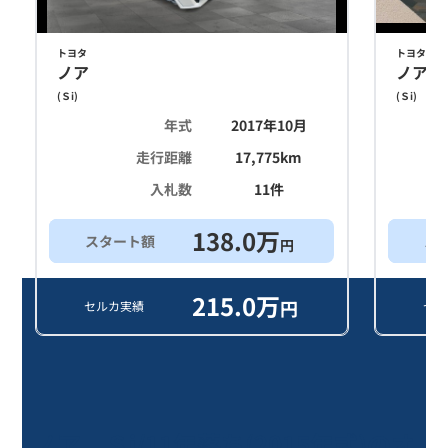
トヨタ
トヨタ
ノア
ノア
(
Ｓi
)
(
Ｓi
)
年式
2017年10月
走行距離
17,775
km
入札数
11
件
138.0
万
スタート額
ス
円
215.0
万
円
セルカ実績
セル
ノア Ｓi/11年落ち(2015年式)のオ