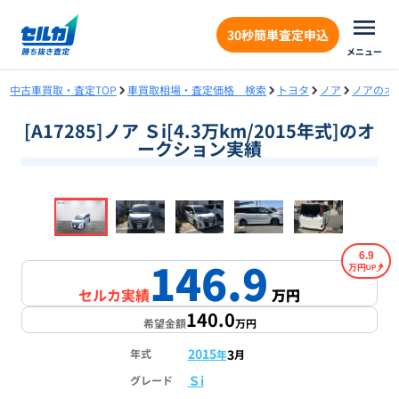
30秒簡単査定申込
メニュー
中古車買取・査定TOP
車買取相場・査定価格 検索
トヨタ
ノア
ノアのオ
[A17285]ノア Ｓi[4.3万km/2015年式]のオ
ークション実績
❮
❯
1
/
16
6.9
146.9
万円
セルカ実績
万円
140.0
希望金額
万円
2015
3
年式
年
月
Ｓi
グレード