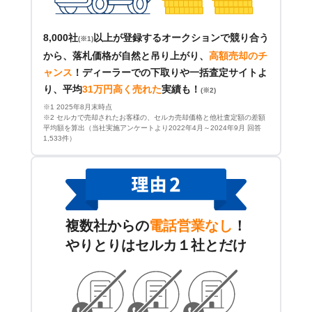
8,000社
以上が登録するオークションで競り合う
(※1)
から、落札価格が自然と吊り上がり、
高額売却のチ
ャンス
！
ディーラーでの下取りや一括査定サイトよ
り、平均
31万円高く売れた
実績も！
(※2)
※1 2025年8月末時点
※2 セルカで売却されたお客様の、セルカ売却価格と他社査定額の差額
平均額を算出（当社実施アンケートより2022年4月～2024年9月 回答
1,533件）
複数社からの
電話営業なし
！
やりとりはセルカ１社とだけ