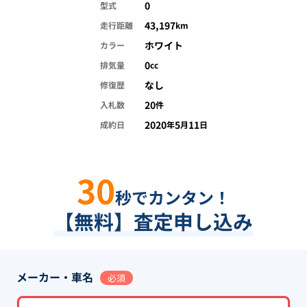
0
型式
43,197
走行距離
km
ホワイト
カラー
0
排気量
cc
なし
修復歴
20
入札数
件
2020
5
11
成約日
年
月
日
30
秒でカンタン！
【無料】査定申し込み
メーカー・車名
必須