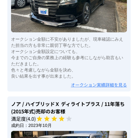
オークション金額に不安がありましたが、現車確認にみえ
た担当の方も非常に親切丁寧な方でした。
オークション金額設定についても、
今までのご自身の業務上の経験も参考にしながら助言もい
ただきました。
色々と考慮しながら金額を決め、
良い結果を出す事が出来ました。
オークション実績詳細を見る
ノア
/ ハイブリッドＸ ディライトプラス
/ 11年落ち
(2015年式)
売却のお客様
満足度(
4
.0)
成約日：
2023年10月