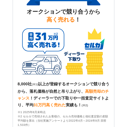
オークションで競り合うから
高く売れる
！
8,000社
以上が登録するオークションで競り合う
(※1)
から、落札価格が自然と吊り上がり、
高額売却のチ
ャンス
！
ディーラーでの下取りや一括査定サイトよ
り、平均
31万円高く売れた
実績も！
(※2)
※1 2025年8月末時点
※2 セルカで売却されたお客様の、セルカ売却価格と他社査定額の差額
平均額を算出（当社実施アンケートより2022年4月～2024年9月 回答
1,533件）