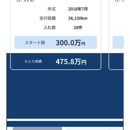
(
３．５Ｚ Ｇ
)
(
３．５Ｚ 
年式
2018年7月
走行距離
38,150
km
入札数
28
件
300.0
万
スタート額
他
円
475.8
万
円
セルカ実績
セル
ヴェルファイア ３．５Ｚ Ｇ/6年落
ち(2020年式)のオークションデータ
一覧