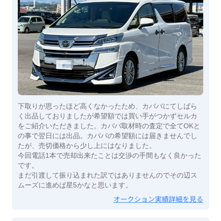
下取りが思ったほど高くなかったため、カババにてしばら
く出品しておりましたが希望額では買い手がつかずセルカ
をご紹介いただきました。カババ取材時の査定で全てOKと
の事で翌日には出品。カババの希望額には届きませんでし
たが、売切価格から少し上にはなりました。
今回電話1本で売却出来たことは交渉の手間もなく良かった
です。
まだ引渡して振り込まれた訳ではありませんのでその辺ス
ムーズに進めば星5かなと思います。
オークション実績詳細を見る