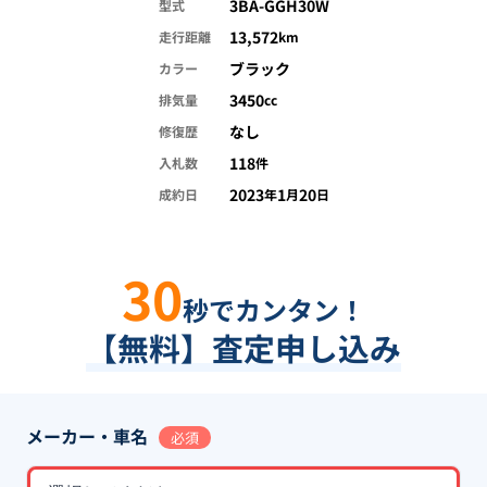
3BA-GGH30W
型式
13,572
走行距離
km
ブラック
カラー
3450
排気量
cc
なし
修復歴
118
入札数
件
2023
1
20
成約日
年
月
日
30
秒でカンタン！
【無料】査定申し込み
メーカー・車名
必須