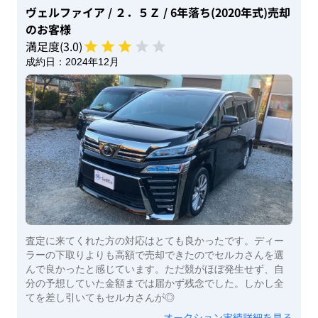
ヴェルファイア
/ ２．５Ｚ
/ 6年落ち(2020年式)
売却
のお客様
満足度(
3
.0)
成約日：
2024年12月
査定に来てくれた方の対応はとても良かったです。ディー
ラーの下取りよりも高額で売却できたのでセルカさんを選
んで良かったと感じています。ただ競がほぼ発生せず、自
分の予想していた金額までは届かず残念でした。しかし全
てを差し引いてもセルカさんが◎
オークション実績詳細を見る