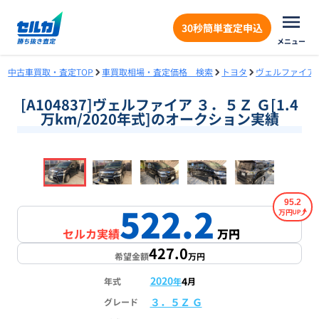
30秒簡単査定申込
メニュー
中古車買取・査定TOP
車買取相場・査定価格 検索
トヨタ
ヴェルファイア
[A104837]ヴェルファイア ３．５Ｚ Ｇ[1.4
万km/2020年式]のオークション実績
❮
❯
1
/
18
95.2
522.2
万円
セルカ実績
万円
427.0
希望金額
万円
2020
4
年式
年
月
３．５Ｚ Ｇ
グレード