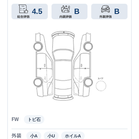
4.5
B
B
FW
トビ石
外装
小A
小U
ホイルA