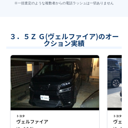
※一括査定のような複数者からの電話ラッシュは一切ありません
３．５Ｚ Ｇ(ヴェルファイア)のオー
クション実績
トヨタ
トヨタ
ヴェルファイア
ヴェル