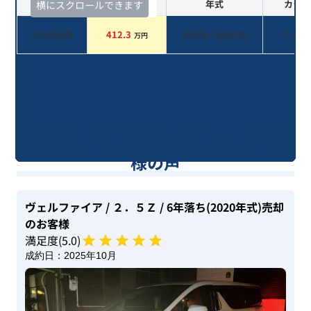
査定時期
セルカ実績
年式
カラー
横にスクロールできます
2024年6月
412.3
2020
年 (
令和2年
)
パール
万円
ヴェルファイア ３．５Ｚ Ｇ / 6年落
ち(2020年式)を売却いただいたお客
様の声
ヴェルファイア
/ ２．５Ｚ
/ 6年落ち(2020年式)
売却
のお客様
満足度(
5
.0)
成約日：
2025年10月